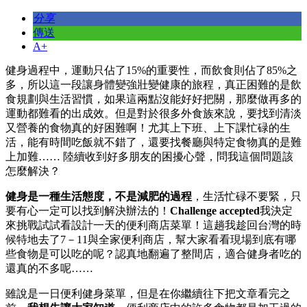
分享
傳送
A+
健身過程中，運動只佔了15%的重要性，而飲食則佔了85%之
多，所以這一段讓身體變強壯變健康的旅程，真正困難的是飲
食規劃與生活習慣，如果這兩點沒能好好把關，那麼做再多的
運動都難看的出成效。但是對於很多外食族來說，要找到清淡
又營養的食物真的好困難啊！尤其上下班、上下課忙碌的生
活，能有時間吃飯就不錯了，還要找餐廳與特定食物真的是難
上加難…… 陸續收到好多朋友的困擾心聲，問我這個問題該
怎麼解決？
健身是一種生活態度，不是減肥的過程
，生活忙碌不要緊，只
要有心一定可以找到解決辦法的！
Challenge accepted
我決定
來挑戰試試看設計一天的便利商店菜單！這趟我趁回台灣的時
候特地去了7－11與全家便利商店，幫大家看看現場到底有哪
些食物是可以吃的呢？認真地翻遍了整間店，適合健身者吃的
還真的不多呢…
…
雖說是一日便利健身菜單，但是在你繼續往下把文章看完之