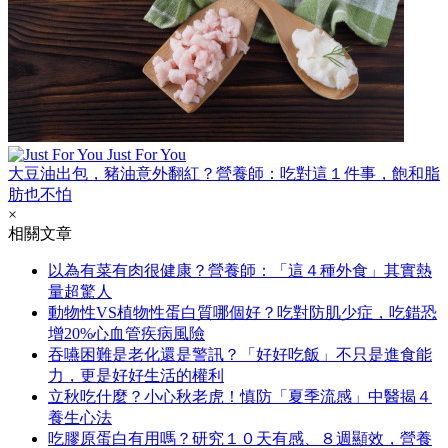
Just For You
大豆油出包，豬油意外翻紅？營養師：吃對這１件事，飽和脂
肪也不怕
×
相關文章
以為有菜有肉很健康？營養師：「這４種外食」其實熱
量超驚人
動物性VS植物性蛋白質哪個好？吃對防肌少症，吃錯恐
增20%心血管疾病風險
吞嚥困難是老化還是警訊？「好好吃飯」不只是進食能
力，更是好好生活的權利
立秋吃什麼？小心秋老虎！慎防「夏季流感」中醫揭４
養生心法
吃膠原蛋白有用嗎？研究１０天有感、８週顯效，營養