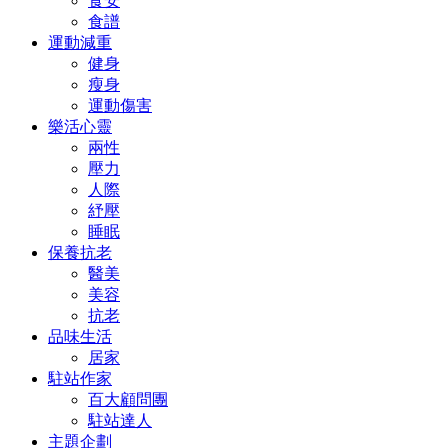
食安
食譜
運動減重
健身
瘦身
運動傷害
樂活心靈
兩性
壓力
人際
紓壓
睡眠
保養抗老
醫美
美容
抗老
品味生活
居家
駐站作家
百大顧問團
駐站達人
主題企劃