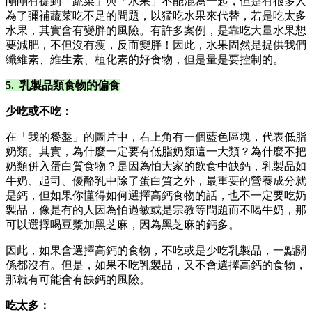
剛剛有提到「蔬菜」與「水果」不能混為一起，但是有很多人
為了彌補蔬菜吃不足的問題，以猛吃水果來代替，若是吃太多
水果，其實會有變胖的風險。有許多案例，是靠吃大量水果想
要減肥，不但沒有瘦，反而變胖！因此，水果固然是提供我們
纖維素、維生素、植化素的好食物，但是量是要控制的。
5. 乳製品類食物的偏食
少吃或不吃：
在「我的餐盤」的圖片中，右上角有一個藍色區塊，代表低脂
奶類。其實，為什麼一定要有低脂奶類這一大類？為什麼不把
奶類併入蛋白質食物？是因為怕大家的飲食中缺鈣，乳製品如
牛奶、起司、優酪乳中除了蛋白質之外，最重要的營養成分就
是鈣，但如果你懂得如何選擇高鈣食物的話，也不一定要吃奶
製品，像是有的人因為怕過敏或是宗教等問題而不喝牛奶，那
可以選擇喝豆漿加黑芝麻，因為黑芝麻的鈣多。
因此，如果會選擇高鈣的食物，不吃或是少吃乳製品，一點關
係都沒有。但是，如果不吃乳製品，又不會選擇高鈣的食物，
那就有可能會有缺鈣的風險。
吃太多：