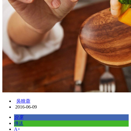
吳映蓉
2016-06-09
分享
傳送
A+