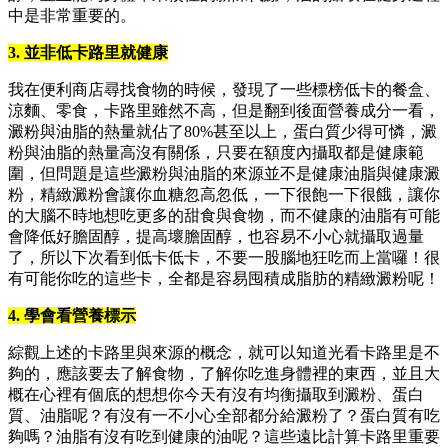
中是非常重要的。
3. 並非低卡路里就健康
我在便利商店尋找食物的時候，發現了一些標榜低卡的餐盒、
涼麵、零食，卡路里雖然不高，但是翻到後面營養成分一看，
澱粉與油脂的熱量就佔了80%甚至以上，蛋白質少得可憐，澱
粉與油脂的熱量高沒有關係，只要在額度內攝取都是健康範
圍，但問題是這些澱粉與油脂的來源並不是健康油脂與健康澱
粉，精緻澱粉會讓你血糖忽高忽低，一下很飽一下很餓，讓你
的大腦不時地想吃更多的甜食與食物，而不健康的油脂有可能
會降低好膽固醇，提高壞膽固醇，也容易不小心就攝取過量
了，所以下次看到低卡低卡，不要一股腦地狂吃而上當囉！很
有可能你吃的這些卡，全都是容易囤積成脂肪的精緻澱粉呢！
4. 學會看營養標示
綜觀上述的卡路里與來源的概念，就可以知道光看卡路里是不
夠的，應該要去了解食物，了解你吃進身體裡的東西，並且大
概在心裡有個底的想想你今天有沒有均衡攝取到澱粉、蛋白
質、油脂呢？有沒有一不小心全部都分給澱粉了？蛋白質有吃
夠嗎？油脂有沒有吃到健康的油呢？這些遠比計算卡路里重要