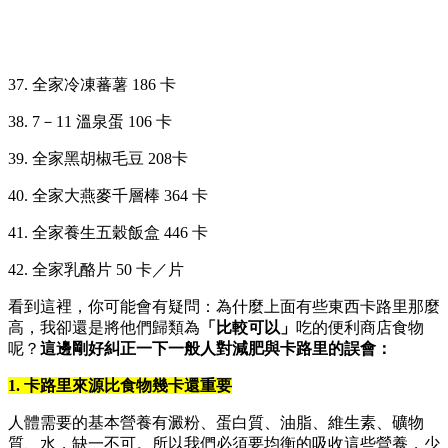
37. 全家冷凍蕃薯 186 卡
38. 7
－
11 溫泉蛋 106 卡
39. 全家黑胡椒毛豆 208卡
40. 全家大燕麥千層棒 364 卡
41. 全家養生五穀飯盒 446 卡
42. 全家乳酪片 50 卡／片
看到這裡，你可能會有疑問：為什麼上面有些東西卡路里那麼
高，我卻還是將他們歸類為
「
比較可以
」
吃的便利商店食物
呢？
這邊剛好糾正一下一般人對減肥與卡路里的誤會：
1. 卡路里來源比食物幾卡還重要
人體需要的基本營養有澱粉、蛋白質、油脂、維生素、礦物
質、水，缺一不可。所以我們必須要均衡的吸收這些營養，少