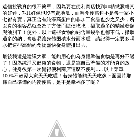
這個挑戰真的很不簡單，因為要在便利商店找到非精緻澱粉真
的好難，7-11好像也沒有賣地瓜，而輕食便當也不是每一家小
七都有賣，真正含有純淨高蛋白的非加工食品也少之又少，所
以真的很容易就會為了方便而隨便吃吃，攝取過多的精緻糖類
與油脂了！使外，以上這些食物的納含量幾乎也都不低，攝取
過多的鈉，會容易讓身體囤積水分而水腫，請記得一定要多喝
水把這些高鈉的食物盡快從身體排出去。
最後我還是建議大家，能夠用心的為身體準備食物是再好不過
了！因為純淨又健康的食物，還是靠自己準備的才能真的放
心，健身後第一次覺得便利商店這麼不便利….. 以上菜單
100%不鼓勵大家天天吃喔！若身體能夠天天吃像下面圖片那
樣自己準備的均衡便當，是不是幸福多了呢？