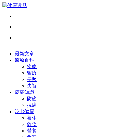
最新文章
醫療百科
疾病
醫療
長照
失智
癌症知識
防癌
抗癌
吃出健康
養生
飲食
營養