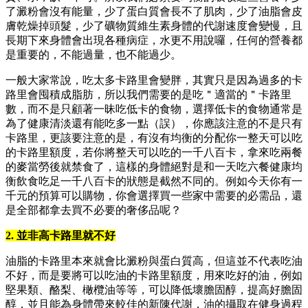
了澱粉會沒有能量，少了蛋白質會長不了肌肉，少了油脂會皮
膚乾燥掉頭髮，少了礦物質維生素身體的代謝速度會變慢，且
長期下來身體會出現各種病症，水更不用說囉，任何的營養都
是重要的，不能過量，也不能過少。
一般大家常說，吃太多卡路里會變胖，其實只是因為過多的卡
路里會囤積成脂肪，所以我們需要的是吃＂適當的＂卡路里
數，而不是只顧著一昧吃低卡的食物，選擇低卡的食物通常是
為了健康清淡還有能吃多一點（誤），你應該注意的不是只有
卡路里，更該要注意的是，有沒有均衡的分配你一整天可以吃
的卡路里額度，若你將整天可以吃的一千八百卡，拿來吃兩餐
的麥當勞後就禁食了，這樣的身體絕對是和一天吃六餐健康均
衡飲食吃足一千八百卡的狀態是截然不同的。例如今天你有一
千元的預算可以購物，你會選擇買一些家中需要的必需品，還
是全部都拿去買不必要的奢侈品呢？
2. 並非高卡路里就不好
油脂的卡路里本來就會比澱粉與蛋白質高，但這並不代表吃油
不好，而是要將可以吃油的卡路里額度，用來吃好的油，例如
堅果類、酪梨、橄欖油等等，可以降低壞膽固醇，提高好膽固
醇，並且能為身體帶來較佳的新陳代謝，油的攝取在健身過程