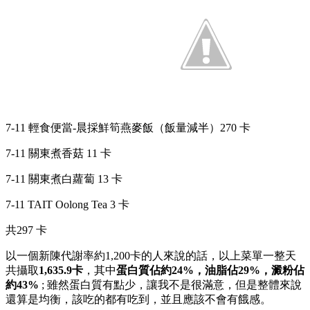
7-11 輕食便當-晨採鮮筍燕麥飯（飯量減半）270 卡
7-11 關東煮香菇 11 卡
7-11 關東煮白蘿蔔 13 卡
7-11 TAIT Oolong Tea 3 卡
共297 卡
以一個新陳代謝率約1,200卡的人來說的話，以上菜單一整天
共攝取
1,635.9卡
，其中
蛋白質佔約24%，油脂佔29%，澱粉佔
約43%
; 雖然蛋白質有點少，讓我不是很滿意，但是整體來說
還算是均衡，該吃的都有吃到，並且應該不會有餓感。