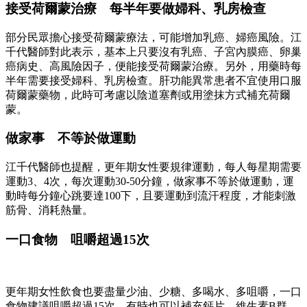
接受荷爾蒙治療 每半年要做婦科、乳房檢查
部分民眾擔心接受荷爾蒙療法，可能增加乳癌、婦癌風險。江
千代醫師對此表示，基本上只要沒有乳癌、子宮內膜癌、卵巢
癌病史、高風險因子，便能接受荷爾蒙治療。另外，用藥時每
半年需要接受婦科、乳房檢查。肝功能異常患者不宜使用口服
荷爾蒙藥物，此時可考慮以陰道塞劑或用塗抹方式補充荷爾
蒙。
做家事 不等於做運動
江千代醫師也提醒，更年期女性要規律運動，每人每星期需要
運動3、4次，每次運動30-50分鐘，做家事不等於做運動，運
動時每分鐘心跳要達100下，且要運動到流汗程度，才能刺激
筋骨、消耗熱量。
一口食物 咀嚼超過15次
更年期女性飲食也要盡量少油、少糖、多喝水、多咀嚼，一口
食物建議咀嚼超過15次。有時也可以補充鈣片、維生素B群