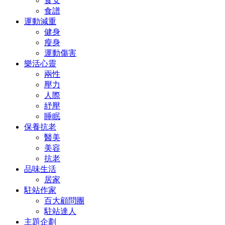
食安
食譜
運動減重
健身
瘦身
運動傷害
樂活心靈
兩性
壓力
人際
紓壓
睡眠
保養抗老
醫美
美容
抗老
品味生活
居家
駐站作家
百大顧問團
駐站達人
主題企劃