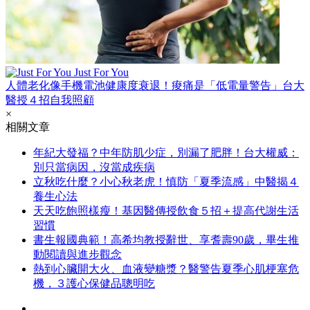
Just For You
人體老化像手機電池健康度衰退！痠痛是「低電量警告」台大
醫授４招自我照顧
×
相關文章
年紀大發福？中年防肌少症，別漏了肥胖！台大權威：
別只當病因，沒當成疾病
立秋吃什麼？小心秋老虎！慎防「夏季流感」中醫揭４
養生心法
天天吃飽照樣瘦！基因醫傳授飲食５招＋提高代謝生活
習慣
書生報國典範！高希均教授辭世、享耆壽90歲，畢生推
動閱讀與進步觀念
熱到心臟開大火、血液變糖漿？醫警告夏季心肌梗塞危
機，３護心保健品聰明吃