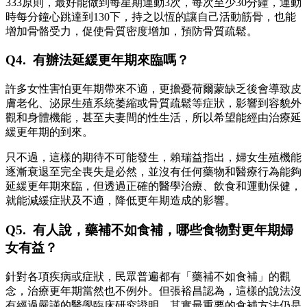
333原則，最好能做到每星期運動3次，每次至少30分鐘，運動
時每分鐘心跳達到130下，持之以恆的讓自己活動筋骨，也能
增加骨骼受力，促使骨質密度增加，預防骨質疏鬆。
Q4. 有辦法延緩更年期來臨嗎？
許多女性害怕更年期帶來不適，更擔憂荷爾蒙缺乏後會導致皮
膚老化、泌尿生殖系統萎縮或骨質疏鬆等症狀，影響到容貌外
觀和身體機能，甚至夫妻間的性生活，所以希望能經由治療延
緩更年期的到來。
只不過，這樣的期待不可能發生，賴瑞益指出，婦女生殖機能
逐漸衰退至完全喪失是必然，並沒有任何藥物和醫療行為能夠
延緩更年期來臨，但透過正確的醫學治療、飲食和運動保健，
就能減緩症狀及不適，降低更年期造成的影響。
Q5. 有人說，藥補不如食補，哪些食物對更年期婦
女有益？
針對各項疾病或症狀，民眾普遍都有「藥補不如食補」的觀
念，治療更年期當然也不例外。但張裕昌認為，這樣的說法沒
有經過嚴謹的醫學臨床研究證明，其實最重要的食補方法仍是