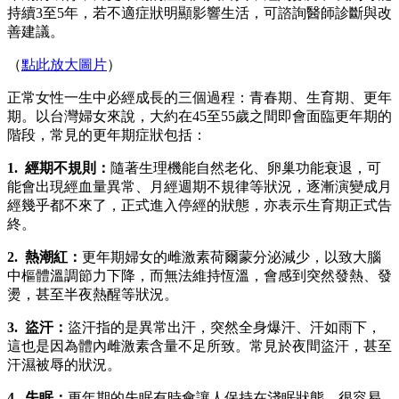
持續3至5年，若不適症狀明顯影響生活，可諮詢醫師診斷與改
善建議。
（
點此放大圖片
）
正常女性一生中必經成長的三個過程：青春期、生育期、更年
期。以台灣婦女來說，大約在45至55歲之間即會面臨更年期的
階段，常見的更年期症狀包括：
1. 經期不規則：
隨著生理機能自然老化、卵巢功能衰退，可
能會出現經血量異常、月經週期不規律等狀況，逐漸演變成月
經幾乎都不來了，正式進入停經的狀態，亦表示生育期正式告
終。
2. 熱潮紅：
更年期婦女的雌激素荷爾蒙分泌減少，以致大腦
中樞體溫調節力下降，而無法維持恆溫，會感到突然發熱、發
燙，甚至半夜熱醒等狀況。
3. 盜汗：
盜汗指的是異常出汗，突然全身爆汗、汗如雨下，
這也是因為體內雌激素含量不足所致。常見於夜間盜汗，甚至
汗濕被辱的狀況。
4. 失眠：
更年期的失眠有時會讓人保持在淺眠狀態，很容易