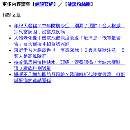
更多內容請至【
健談官網
】／【
健談粉絲團
】
相關文章
年紀大發福？中年防肌少症，別漏了肥胖！台大權威：
別只當病因，沒當成疾病
人體老化像手機電池健康度衰退！痠痛是「低電量警
告」台大醫授４招自我照顧
東野圭吾大腸癌過世，享壽68歲！６異常症狀注意、５
類人是高風險群
待冷氣房易慢性缺水、頭痛？營養師揭７大缺水症狀，
這２種飲料別過量
睡眠不足增加脂肪肝風險？醫師解析代謝症候群、打鼾
與肝病的連鎖關係