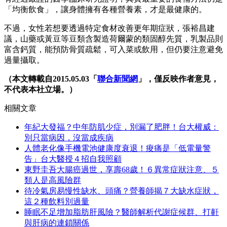
「均衡飲食」，讓身體擁有各種營養素，才是最健康的。
不過，女性若想要透過特定食材改善更年期症狀，張裕昌建
議，山藥或黃豆等豆類含製造荷爾蒙的類固醇先質，乳製品則
富含鈣質，能預防骨質疏鬆，可入菜或飲用，但仍要注意避免
過量攝取。
（本文轉載自2015.05.03「
聯合新聞網
」，僅反映作者意見，
不代表本社立場。）
相關文章
年紀大發福？中年防肌少症，別漏了肥胖！台大權威：
別只當病因，沒當成疾病
人體老化像手機電池健康度衰退！痠痛是「低電量警
告」台大醫授４招自我照顧
東野圭吾大腸癌過世，享壽68歲！６異常症狀注意、５
類人是高風險群
待冷氣房易慢性缺水、頭痛？營養師揭７大缺水症狀，
這２種飲料別過量
睡眠不足增加脂肪肝風險？醫師解析代謝症候群、打鼾
與肝病的連鎖關係