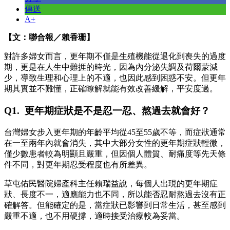
傳送
A+
【文：聯合報／賴香珊】
對許多婦女而言，更年期不僅是生殖機能從退化到喪失的過度
期，更是在人生中難捱的時光，因為內分泌失調及荷爾蒙減
少，導致生理和心理上的不適，也因此感到困惑不安。但更年
期其實並不難懂，正確瞭解就能有效改善緩解，平安度過。
Q1. 更年期症狀是不是忍一忍、熬過去就會好？
台灣婦女步入更年期的年齡平均從45至55歲不等，而症狀通常
在一至兩年內就會消失，其中大部分女性的更年期症狀輕微，
僅少數患者較為明顯且嚴重，但因個人體質、耐痛度等先天條
件不同，對更年期忍受程度也有所差異。
草屯佑民醫院婦產科主任賴瑞益說，每個人出現的更年期症
狀、長度不一，適應能力也不同，所以能否忍耐熬過去沒有正
確解答。但能確定的是，當症狀已影響到日常生活，甚至感到
嚴重不適，也不用硬撐，適時接受治療較為妥當。