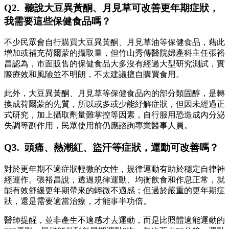
Q2. 聽說大豆異黃酮、月見草可改善更年期症狀，
我需要這些保健食品嗎？
不少民眾會自行購買大豆異黃酮、月見草油等保健食品，藉此
增加或補充荷爾蒙的攝取量，但竹山秀傳醫院婦產科主任張裕
昌認為，市面販售的保健食品大多沒有經過大型研究測試，實
際療效和風險並不明朗，不太建議擅自購買食用。
此外，大豆異黃酮、月見草等保健食品內的部分類固醇，是轉
換成荷爾蒙的先質，所以或多或少能紓解症狀，但因未經過正
式研究，加上攝取劑量難掌控等因素，自行服用恐造成內分泌
失調等副作用，民眾使用前仍應諮詢專業醫事人員。
Q3. 頭痛、熱潮紅、盜汗等症狀，運動可改善嗎？
對於更年期不適症狀輕微的女性，規律運動有助於穩定自律神
經運作。張裕昌說，透過規律運動、均衡飲食和作息正常，就
能有效舒緩更年期帶來的輕微不適感；但過於嚴重的更年期症
狀，還是需要適當治療，才能事半功倍。
醫師提醒，並非產生不適感才去運動，而是比照體適能運動的