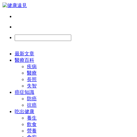
最新文章
醫療百科
疾病
醫療
長照
失智
癌症知識
防癌
抗癌
吃出健康
養生
飲食
營養