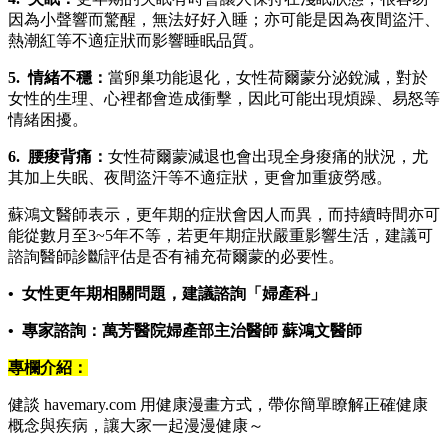
因為小聲響而驚醒，無法好好入睡；亦可能是因為夜間盜汗、
熱潮紅等不適症狀而影響睡眠品質。
5. 情緒不穩：
當卵巢功能退化，女性荷爾蒙分泌銳減，對於
女性的生理、心裡都會造成衝擊，因此可能出現煩躁、易怒等
情緒困擾。
6. 腰痠背痛：
女性荷爾蒙減退也會出現全身痠痛的狀況，尤
其加上失眠、夜間盜汗等不適症狀，更會加重疲勞感。
蘇鴻文醫師表示，更年期的症狀會因人而異，而持續時間亦可
能從數月至3~5年不等，若更年期症狀嚴重影響生活，建議可
諮詢醫師診斷評估是否有補充荷爾蒙的必要性。
• 女性更年期相關問題，建議諮詢「婦產科」
• 專家諮詢：萬芳醫院婦產部主治醫師 蘇鴻文醫師
專欄介紹：
健談 havemary.com 用健康漫畫方式，帶你簡單瞭解正確健康
概念與疾病，讓大家一起漫漫健康～