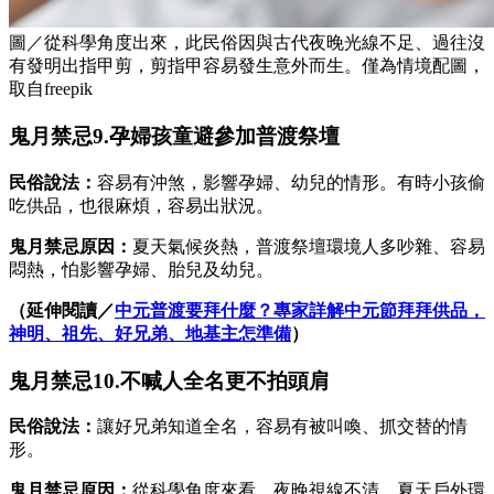
圖／從科學角度出來，此民俗因與古代夜晚光線不足、過往沒
有發明出指甲剪，剪指甲容易發生意外而生。僅為情境配圖，
取自freepik
鬼月禁忌9.孕婦孩童避參加普渡祭壇
民俗說法：
容易有沖煞，影響孕婦、幼兒的情形。有時小孩偷
吃供品，也很麻煩，容易出狀況。
鬼月禁忌原因：
夏天氣候炎熱，普渡祭壇環境人多吵雜、容易
悶熱，怕影響孕婦、胎兒及幼兒。
（延伸閱讀／
中元普渡要拜什麼？專家詳解中元節拜拜供品，
神明、祖先、好兄弟、地基主怎準備
）
鬼月禁忌10.不喊人全名更不拍頭肩
民俗說法：
讓好兄弟知道全名，容易有被叫喚、抓交替的情
形。
鬼月禁忌原因：
從科學角度來看，夜晚視線不清，夏天戶外環