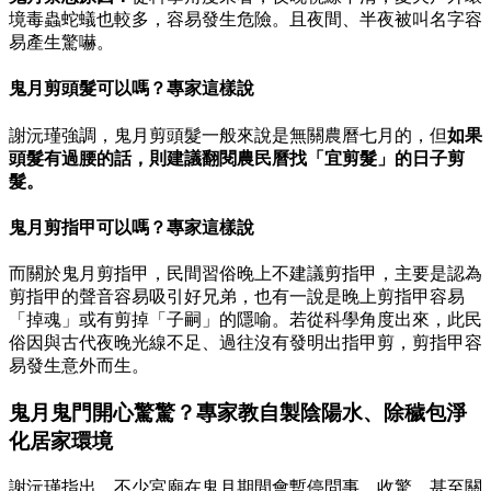
境毒蟲蛇蟻也較多，容易發生危險。且夜間、半夜被叫名字容
易產生驚嚇。
鬼月剪頭髮可以嗎？專家這樣說
謝沅瑾強調，鬼月剪頭髮一般來說是無關農曆七月的，但
如果
頭髮有過腰的話，則建議翻閱農民曆找「宜剪髮」的日子剪
髮。
鬼月剪指甲可以嗎？專家這樣說
而關於鬼月剪指甲，民間習俗晚上不建議剪指甲，主要是認為
剪指甲的聲音容易吸引好兄弟，也有一說是晚上剪指甲容易
「掉魂」或有剪掉「子嗣」的隱喻。若從科學角度出來，此民
俗因與古代夜晚光線不足、過往沒有發明出指甲剪，剪指甲容
易發生意外而生。
鬼月鬼門開心驚驚？專家教自製陰陽水、除穢包淨
化居家環境
謝沅瑾指出，不少宮廟在鬼月期間會暫停問事、收驚，甚至關