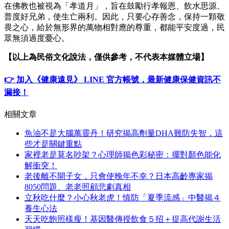
在佛教也被視為「孝道月」，旨在鼓勵行孝報恩、飲水思源、
普度好兄弟，使生亡兩利。因此，只要心存善念，保持一顆敬
畏之心，給於無形界的萬物相對應的尊重，都能平安度過，民
眾無須過度憂心。
【以上為民俗文化說法，僅供參考，不代表本媒體立場】
👉 加入《健康遠見》 LINE 官方帳號，最新健康保健資訊不
漏接！
相關文章
魚油不是大腦萬靈丹！研究揭高劑量DHA難防失智，這
些才是關鍵重點
家裡老是莫名吵架？心理師揭色彩秘密：擺對顏色能化
解衝突！
老後離不開子女，只會使晚年不幸？日本高齡專家揭
8050問題、老老照顧悲劇真相
立秋吃什麼？小心秋老虎！慎防「夏季流感」中醫揭４
養生心法
天天吃飽照樣瘦！基因醫傳授飲食５招＋提高代謝生活