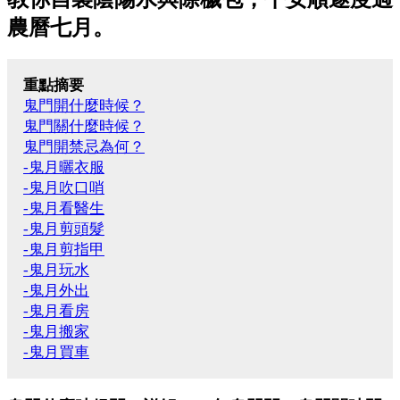
農曆七月。
重點摘要
鬼門開什麼時候？
鬼門關什麼時候？
鬼門開禁忌為何？
-鬼月曬衣服
-鬼月吹口哨
-鬼月看醫生
-鬼月剪頭髮
-鬼月剪指甲
-鬼月玩水
-鬼月外出
-鬼月看房
-鬼月搬家
-鬼月買車