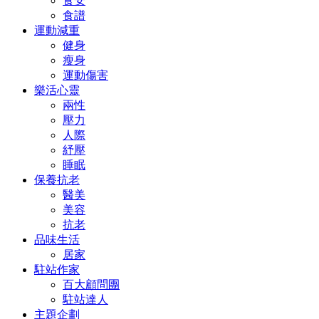
食安
食譜
運動減重
健身
瘦身
運動傷害
樂活心靈
兩性
壓力
人際
紓壓
睡眠
保養抗老
醫美
美容
抗老
品味生活
居家
駐站作家
百大顧問團
駐站達人
主題企劃