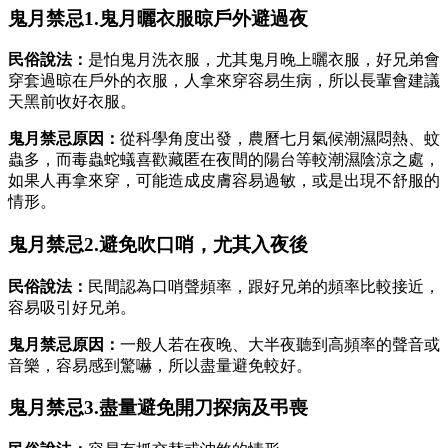
鬼月禁忌1.鬼月曬衣服晾戶外避過夜
民俗說法：
是怕鬼月洗衣服，尤其鬼月晚上曬衣服，好兄弟會
穿套過晾在戶外的衣服，人拿來穿容易生病，所以長輩會建議
天黑前收好衣服。
鬼月禁忌原因：
從科學角度出發，農曆七月氣候潮濕悶熱、蚊
蟲多，而毒蟲蛇蟻喜歡藏匿在夜間的陽台等較潮濕陰涼之處，
如果人再拿來穿，可能造成皮膚容易過敏，或是出現不舒服的
情形。
鬼月禁忌2.避免吹口哨，尤其入夜後
民俗說法：
民間認為口哨聲頻率，跟好兄弟的頻率比較接近，
容易吸引好兄弟。
鬼月禁忌原因：
一般人若在夜晚、大半夜聽到高頻率的聲音或
音樂，容易感到驚嚇，所以盡量避免較好。
鬼月禁忌3.盡量避免開刀探病及弔喪