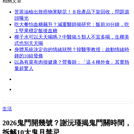
相關文章
苦茶油檢出致癌物苯駢芘！８批產品下架回收，問題源
頭曝光
吃大餐怕血糖飆升？減重醫師揭研究：飯前30分鐘，吃
１堅果穩定飯後血糖
椰子水可以天天喝嗎？中醫揭５類人不宜多喝，生椰美
式也別天天喝
身體系統決定你的情緒狀態？韓醫學教授：啟動情緒時
鐘的10組發條
以為有菜有肉很健康？營養師：「這４種外食」其實熱
量超驚人
生活
2026鬼門開幾號？謝沅瑾揭鬼門關時間，
拆解10大鬼月禁忌