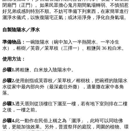
閉廟門（正門）。如果民眾擔心鬼月期間氣場轉弱、不慎招惹
好兄弟或感到特別不順。不妨可準備下列東西，在家簡單進行
灑淨水儀式，以恢復陽宅正氣；或沐浴淨身，淨化自身氣場。
自製陰陽水／淨水
準備物品：
一碗陰陽水（碗中加入一半熱開水、一半冷生
水），榕樹／芙蓉／茉草枝（三擇一）、粗鹽與 36 粒白米。
使用方法：
步驟1.
將粗鹽、白米放入陰陽水中。
步驟2.
使用劍指或芙蓉枝／茉草枝／榕樹枝，把碗裡的陰陽水
水從家中最內部向外（最深處往外撒），適量撒在家中各角
落。
步驟3.
透天厝則從頂樓往下灑至一樓，若有地下室則排在二樓
之後，一樓之前。
步驟
4.
此一動作在民俗上稱之為「灑淨」，此時可以同唸佛
號，更能加強效果。另外，普渡祭拜的庭院，周圍的植物、環