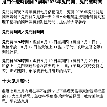
鬼門什麼時候開？詳解2026年鬼門開、鬼門關時間
鬼門開幾號？每年農曆七月俗稱鬼月，究竟 2026 年鬼門開是
國曆幾號？鬼門關又是哪一天？風水命理師謝沅瑾老師特別整
理了精準的國曆與農曆對照時間，提供給大家參考：
鬼門開時間／鬼門關時間
鬼門開2026時間：
國曆 8 月 13 日星期四（農曆 7 月 1 日）。
嚴格來說，8 月 12 日當天晚上 11 點（子時／亥時交替之際）
開始計算。
鬼門關2026時間：
國曆 9 月 10 日星期四（農曆 7 月 29 日）。
民俗上，鬼門關通常會在當天晚上 11 點（子時／亥時交替之
際）正式關閉，象徵農曆七月鬼月的結束。
十大鬼月禁忌
農曆七月鬼月有哪些事不能做？以下整理民俗專家謝沅瑾揭露
的 10 大鬼月禁忌，並從科學角度拆解背後原因，教你破除迷
思、平安過鬼月。