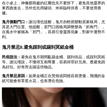
在小桌上，神像眼睛處的紅圈也先不要拆下，避免其他靈界的
東西跑進去，另外也先用罐頭、米杯臨時供香，不要使用香
爐。
鬼月慎動門口：
謝沅瑾也提醒，鬼月勿輕易變動居家格局，尤
其是大門位置。他提醒，若門口因格局調整變為「斜角門」，
在風水中被稱為「邪門」，容易引發靈異現象，對家中運勢不
利。
鬼月禁忌8.避免踩到或踢到冥紙金桶
民俗說法：
避免在鬼月期間亂踢金桶、踢到供品，或踩到冥紙
等。謝沅瑾說，不懂得互相尊重，容易得罪好兄弟。應避免因
為好玩、好奇而去踢這些物品。
鬼月禁忌原因：
如果金桶正在焚燒或悶燒容易燙傷，飛濺的金
紙可能會有零星火花，也有潛在危險。