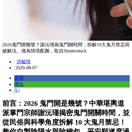
2026鬼門開幾號？謝沅瑾揭鬼門關時間，拆解10大鬼月禁忌與
破解法。僅為情境配圖，取自Shutterstock
洪毓琪
2026-08-07
分享
傳送
A+
前言：2026 鬼門開是幾號？中華堪輿道
派掌門宗師謝沅瑾揭密鬼門開關時間，並
從民俗與科學角度拆解 10 大鬼月禁忌！
教你自製陰陽水與除穢包，平安順遂度過