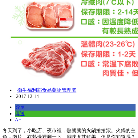
衛生福利部食品藥物管理署
2017-12-14
分享
傳送
A+
冬天到了，小吃店、夜市裡，熱騰騰的火鍋搶搶滾。火鍋的主
角－肉片，在熱湯裡涮一下，滋味尤其鮮美。但是你知道嗎？