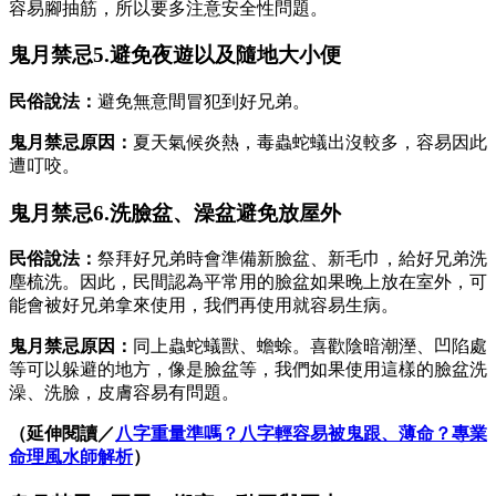
容易腳抽筋，所以要多注意安全性問題。
鬼月禁忌5.避免夜遊以及隨地大小便
民俗說法：
避免無意間冒犯到好兄弟。
鬼月禁忌原因：
夏天氣候炎熱，毒蟲蛇蟻出沒較多，容易因此
遭叮咬。
鬼月禁忌6.洗臉盆、澡盆避免放屋外
民俗說法：
祭拜好兄弟時會準備新臉盆、新毛巾，給好兄弟洗
塵梳洗。因此，民間認為平常用的臉盆如果晚上放在室外，可
能會被好兄弟拿來使用，我們再使用就容易生病。
鬼月禁忌原因：
同上蟲蛇蟻獸、蟾蜍。喜歡陰暗潮溼、凹陷處
等可以躲避的地方，像是臉盆等，我們如果使用這樣的臉盆洗
澡、洗臉，皮膚容易有問題。
（延伸閱讀／
八字重量準嗎？八字輕容易被鬼跟、薄命？專業
命理風水師解析
）