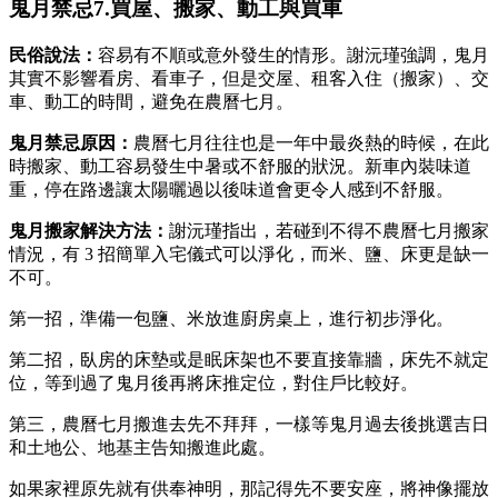
鬼月禁忌7.買屋、搬家、動工與買車
民俗說法：
容易有不順或意外發生的情形。謝沅瑾強調，鬼月
其實不影響看房、看車子，但是交屋、租客入住（搬家）、交
車、動工的時間，避免在農曆七月。
鬼月禁忌原因：
農曆七月往往也是一年中最炎熱的時候，在此
時搬家、動工容易發生中暑或不舒服的狀況。新車內裝味道
重，停在路邊讓太陽曬過以後味道會更令人感到不舒服。
鬼月搬家
解決方法：
謝沅瑾指出，若碰到不得不農曆七月搬家
情況，有 3 招簡單入宅儀式可以淨化，而米、鹽、床更是缺一
不可。
第一招，準備一包鹽、米放進廚房桌上，進行初步淨化。
第二招，臥房的床墊或是眠床架也不要直接靠牆，床先不就定
位，等到過了鬼月後再將床推定位，對住戶比較好。
第三，農曆七月搬進去先不拜拜，一樣等鬼月過去後挑選吉日
和土地公、地基主告知搬進此處。
如果家裡原先就有供奉神明，那記得先不要安座，將神像擺放