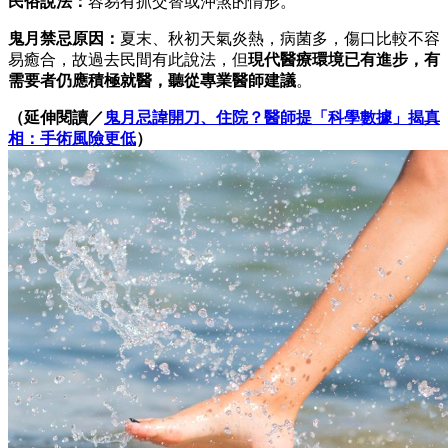
民俗說法：
容易有抓交替或沖煞的情形。
鬼月禁忌原因：
夏末、秋初天氣炎熱，病菌多，傷口比較不容
易癒合，故過去民間有此說法，但
現代醫療環境已有進步，有
需要者仍應積極就醫，聽從專業醫師建議
。
（延伸閱讀／
鬼月忌諱開刀、住院？醫師提「科學數據」揭真
相：手術風險更低
）