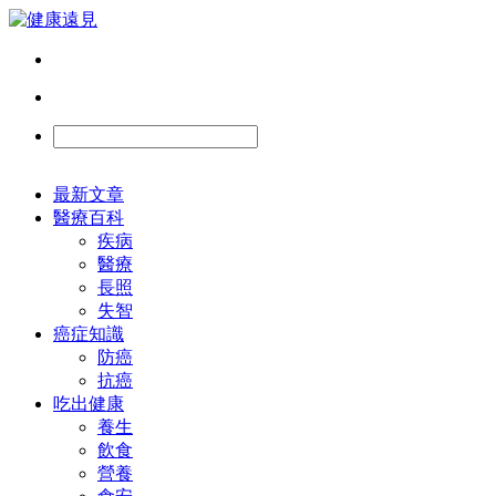
最新文章
醫療百科
疾病
醫療
長照
失智
癌症知識
防癌
抗癌
吃出健康
養生
飲食
營養