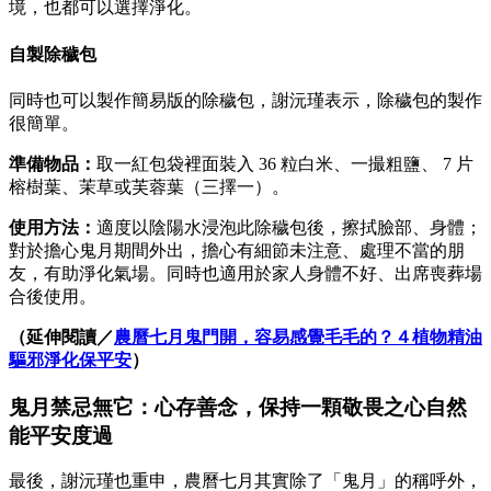
境，也都可以選擇淨化。
自製除穢包
同時也可以製作簡易版的除穢包，謝沅瑾表示，除穢包的製作
很簡單。
準備物品：
取一紅包袋裡面裝入 36 粒白米、一撮粗鹽、 7 片
榕樹葉、茉草或芙蓉葉（三擇一）。
使用方法：
適度以陰陽水浸泡此除穢包後，擦拭臉部、身體；
對於擔心鬼月期間外出，擔心有細節未注意、處理不當的朋
友，有助淨化氣場。同時也適用於家人身體不好、出席喪葬場
合後使用。
（延伸閱讀／
農曆七月鬼門開，容易感覺毛毛的？４植物精油
驅邪淨化保平安
）
鬼月禁忌無它：心存善念，保持一顆敬畏之心自然
能平安度過
最後，謝沅瑾也重申，農曆七月其實除了「鬼月」的稱呼外，