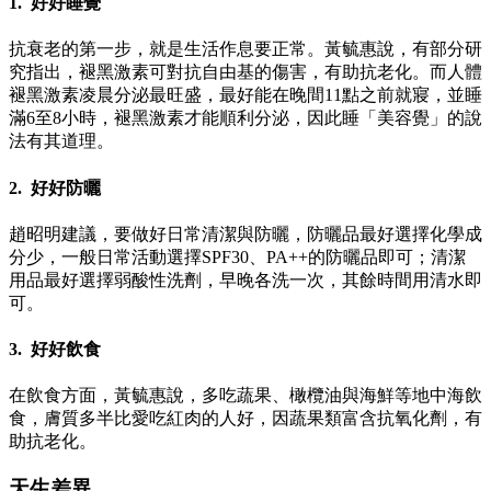
1. 好好睡覺
抗衰老的第一步，就是生活作息要正常。黃毓惠說，有部分研
究指出，褪黑激素可對抗自由基的傷害，有助抗老化。而人體
褪黑激素凌晨分泌最旺盛，最好能在晚間11點之前就寢，並睡
滿6至8小時，褪黑激素才能順利分泌，因此睡「美容覺」的說
法有其道理。
2. 好好防曬
趙昭明建議，要做好日常清潔與防曬，防曬品最好選擇化學成
分少，一般日常活動選擇SPF30、PA++的防曬品即可；清潔
用品最好選擇弱酸性洗劑，早晚各洗一次，其餘時間用清水即
可。
3. 好好飲食
在飲食方面，黃毓惠說，多吃蔬果、橄欖油與海鮮等地中海飲
食，膚質多半比愛吃紅肉的人好，因蔬果類富含抗氧化劑，有
助抗老化。
天生差異