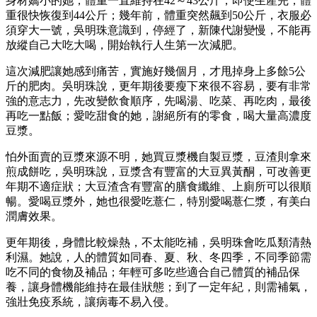
身材嬌小的她，體重一直維持在42～43公斤，即使生產完，體
重很快恢復到44公斤；幾年前，體重突然飆到50公斤，衣服必
須穿大一號，吳明珠意識到，停經了，新陳代謝變慢，不能再
放縱自己大吃大喝，開始執行人生第一次減肥。
這次減肥讓她感到痛苦，實施好幾個月，才甩掉身上多餘5公
斤的肥肉。吳明珠說，更年期後要瘦下來很不容易，要有非常
強的意志力，先改變飲食順序，先喝湯、吃菜、再吃肉，最後
再吃一點飯；愛吃甜食的她，謝絕所有的零食，喝大量高濃度
豆漿。
怕外面賣的豆漿來源不明，她買豆漿機自製豆漿，豆渣則拿來
煎成餅吃，吳明珠說，豆漿含有豐富的大豆異黃酮，可改善更
年期不適症狀；大豆渣含有豐富的膳食纖維、上廁所可以很順
暢。愛喝豆漿外，她也很愛吃薏仁，特別愛喝薏仁漿，有美白
潤膚效果。
更年期後，身體比較燥熱，不太能吃補，吳明珠會吃瓜類清熱
利濕。她說，人的體質如同春、夏、秋、冬四季，不同季節需
吃不同的食物及補品；年輕可多吃些適合自己體質的補品保
養，讓身體機能維持在最佳狀態；到了一定年紀，則需補氣，
強壯免疫系統，讓病毒不易入侵。