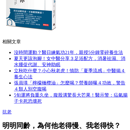
相關文章
沒時間運動？醫日練氣功21年，親授5分鐘零碎養生法
夏天更該泡腳！女中醫分享３足浴配方，消暑祛濕、消
水腫促代謝、安神助眠
立秋吃什麼？小心秋老虎！慎防「夏季流感」中醫揭４
養生心法
張員瑛「檸檬橄欖油」怎麼喝？營養師曝４功效，警告
４類人別空腹喝
5旬運將負重久坐，腹股溝驚長大芒果！醫示警：疝氣腸
子卡死恐壞死
抗老
明明同齡，為何他老得慢、我老得快？