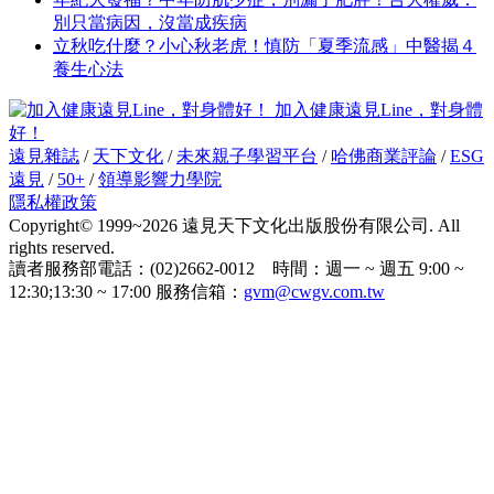
別只當病因，沒當成疾病
立秋吃什麼？小心秋老虎！慎防「夏季流感」中醫揭４
養生心法
加入健康遠見Line，對身體
好！
遠見雜誌
/
天下文化
/
未來親子學習平台
/
哈佛商業評論
/
ESG
遠見
/
50+
/
領導影響力學院
隱私權政策
Copyright© 1999~2026 遠見天下文化出版股份有限公司. All
rights reserved.
讀者服務部電話：(02)2662-0012 時間：週一 ~ 週五 9:00 ~
12:30;13:30 ~ 17:00 服務信箱：
gvm@cwgv.com.tw