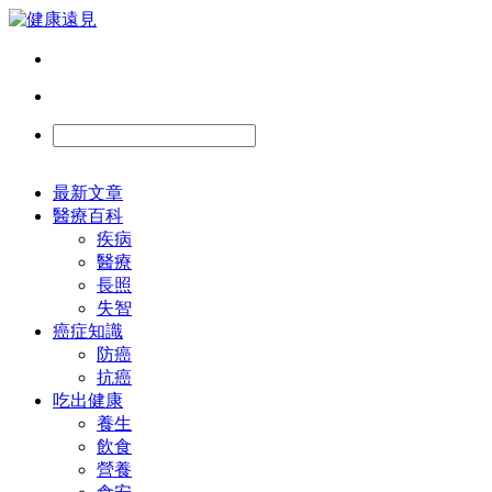
最新文章
醫療百科
疾病
醫療
長照
失智
癌症知識
防癌
抗癌
吃出健康
養生
飲食
營養