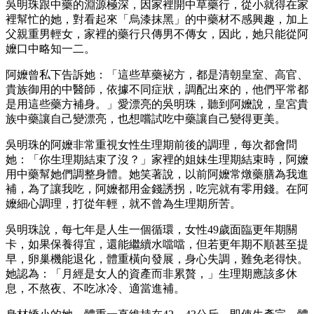
吳明珠跟中藥的淵源極深，因家裡開中草藥行，從小就得在家
裡幫忙的她，對看起來「烏漆抹黑」的中藥材不感興趣，加上
父親重男輕女，家裡的藥行只傳男不傳女，因此，她只能從阿
嬤口中略知一二。
阿嬤曾私下告訴她：「這些草藥袐方，都是清朝皇室、高官、
貴族御用的中醫師，依據不同症狀，調配出來的，他們平常都
是用這些藥方補身。」愛漂亮的吳明珠，聽到阿嬤說，皇宮貴
族中藥讓自己變漂亮，也想嚐試吃中藥讓自己變得更美。
吳明珠的阿嬤非常重視女性生理期前後的調理，每次都會問
她：「你生理期結束了沒？」家裡的姐妹生理期結束時，阿嬤
用中藥幫她們調整身體。她笑著說，以前阿嬤常燉藥膳為我進
補，為了讓我吃，阿嬤都用金錢誘拐，吃完就有零用錢。在阿
嬤細心調理，打從年輕，就不曾為生理期所苦。
吳明珠說，每七年是人生一個循環，女性49歲面臨更年期關
卡，如果保養得宜，還能繼續水噹噹，但若更年期不順甚至提
早，卵巢機能退化，體重橫向發展，身心失調，難免老得快。
她認為：「月經是女人的資產而非累贅，」生理期應該多休
息，不熬夜、不吃冰冷、適當進補。