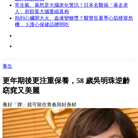
常生氣、暴怒是大腦老化警訊！日本名醫揭「暴走老
人」前額葉大腦萎縮真相
熱到心臟開大火、血液變糖漿？醫警告夏季心肌梗塞危
機，３護心保健品聰明吃
養生
更年期後更注重保養，58 歲吳明珠逆齡
窈窕又美麗
養好「脾」就可留住青春與好身材