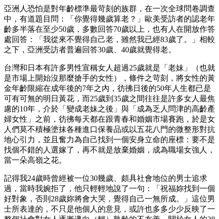
亞洲人恐怕是對年齡標準最苛刻的族群，在一次全球問卷調查
中，有道題目問：「你覺得幾歲算老？」歐美受訪者的認老年
齡多半落在至少50歲，多數回答70歲以上，也有人在開放作答
處回答：「我從來不覺得自己老，雖然我已經83歲了。」相較
之下，亞洲受訪者普遍回答30歲、40歲就覺得老。
台灣和日本有許多男性宣稱女人超過25歲就是「老妹」（也就
是市場上開始沒那麼搶手的女性），條件之苛刻，將女性的黃
金年齡限縮在成年後的7年之內，彷彿日後的50年人生都已是
可有可無的明日黃花，而25歲到35歲之間往往是許多女人最焦
慮的10年，介於「變成老妹之後」與「成為乏人問津的高齡產
婦女性」之前，彷彿每天都在跟青春和婚姻市場賽跑，於是女
人們莫不積極塗抹各種進口保養品或以五花八門的微整形對抗
地心引力，並且奮力為自己找到一個安身立命的座標：要不是
找個不錯的人選嫁了，再不就是放棄婚姻，成為職場女強人，
當一朵高嶺之花。
記得我24歲時曾經被一位30幾歲、頗具社會地位的男士追求
過，當時我婉拒了，他只輕輕地說了一句：「祝福妳找到一個
好對象，否則28歲妳將會大哭，覺得自己一無所成。」這位男
士所表達的，不只是他個人的意見，或許也多多少少反映了一