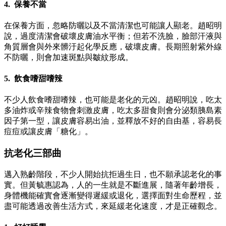
4. 保養不當
在保養方面，忽略防曬以及不當清潔也可能讓人顯老。趙昭明
說，過度清潔會破壞皮膚油水平衡；但若不洗臉，臉部汗液與
角質層會與外來髒汙起化學反應，破壞皮膚。長期照射紫外線
不防曬，則會加速斑點與皺紋形成。
5. 飲食嗜甜嗜辣
不少人飲食嗜甜嗜辣，也可能是老化的元凶。趙昭明說，吃太
多油炸或辛辣食物會刺激皮膚，吃太多甜食則會分泌類胰島素
因子第一型，讓皮膚容易出油，並釋放不好的自由基，容易長
痘痘或讓皮膚「糖化」。
抗老化三部曲
邁入熟齡階段，不少人開始抗拒過生日，也不願承認老化的事
實。但黃毓惠認為，人的一生就是不斷進展，隨著年齡增長，
身體機能確實會逐漸變得遲緩或退化，選擇面對生命歷程，並
盡可能透過改善生活方式，來延緩老化速度，才是正確觀念。