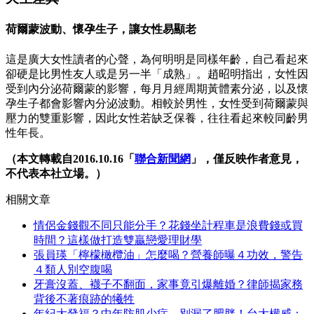
荷爾蒙波動、懷孕生子，讓女性易顯老
這是廣大女性讀者的心聲，為何明明是同樣年齡，自己看起來
卻硬是比男性友人或是另一半「成熟」。趙昭明指出，女性因
受到內分泌荷爾蒙的影響，每月月經周期黃體素分泌，以及懷
孕生子都會影響內分泌波動。相較於男性，女性受到荷爾蒙與
壓力的雙重影響，因此女性若缺乏保養，往往看起來較同齡男
性年長。
（本文轉載自2016.10.16「
聯合新聞網
」，僅反映作者意見，
不代表本社立場。）
相關文章
情侶金錢觀不同只能分手？花錢坐計程車是浪費錢或買
時間？這樣做打造雙贏戀愛理財學
張員瑛「檸檬橄欖油」怎麼喝？營養師曝４功效，警告
４類人別空腹喝
牙膏沒蓋、襪子不翻面，家事竟引爆離婚？律師揭家務
背後不著痕跡的犧牲
年紀大發福？中年防肌少症，別漏了肥胖！台大權威：