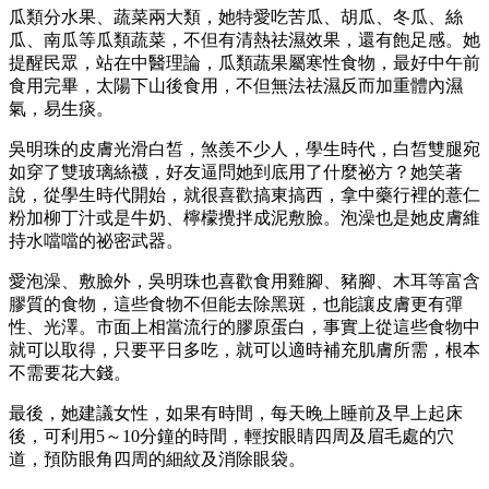
瓜類分水果、蔬菜兩大類，她特愛吃苦瓜、胡瓜、冬瓜、絲
瓜、南瓜等瓜類蔬菜，不但有清熱祛濕效果，還有飽足感。她
提醒民眾，站在中醫理論，瓜類蔬果屬寒性食物，最好中午前
食用完畢，太陽下山後食用，不但無法祛濕反而加重體內濕
氣，易生痰。
吳明珠的皮膚光滑白皙，煞羨不少人，學生時代，白皙雙腿宛
如穿了雙玻璃絲襪，好友逼問她到底用了什麼祕方？她笑著
說，從學生時代開始，就很喜歡搞東搞西，拿中藥行裡的薏仁
粉加柳丁汁或是牛奶、檸檬攪拌成泥敷臉。泡澡也是她皮膚維
持水噹噹的祕密武器。
愛泡澡、敷臉外，吳明珠也喜歡食用雞腳、豬腳、木耳等富含
膠質的食物，這些食物不但能去除黑斑，也能讓皮膚更有彈
性、光澤。市面上相當流行的膠原蛋白，事實上從這些食物中
就可以取得，只要平日多吃，就可以適時補充肌膚所需，根本
不需要花大錢。
最後，她建議女性，如果有時間，每天晚上睡前及早上起床
後，可利用5～10分鐘的時間，輕按眼睛四周及眉毛處的穴
道，預防眼角四周的細紋及消除眼袋。