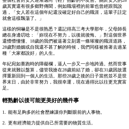
整個社會對女人逐漸邁向（輕）熟齡的不友善。關於女人的28
歲其實還有很多鄉野傳聞，例如職場裡的前輩也曾經跟我說
過，「女人若在這個年紀還沒確定好自己的職涯，這輩子註定
就會這樣飄蕩了。」
這樣的恫嚇是不是很熟悉？還記得高三考大學那年，父母師長
總在身邊叨唸：「妳現在不努力，以後就後悔。」對這個世界
還懵懵懂懂、18歲的我們被逼著立刻選一條璀璨的職涯道路，
28歲對婚姻或自我還不甚了解的時候，我們同樣被推著去過某
種「大家都說好」的人生。
年紀宛如賽跑時的障礙欄，逼人一步又一步地跨過。然而世事
從來就難以盤算，儘管我搶在28歲前結了婚，卻在31歲因故選
擇重新回到一個人的生活。那些28歲之後的日子當然並不是世
界末日，由於非常努力，我很幸運，現在過得比以往更充實富
足。
輕熟齡以後可能更美好的幾件事
1. 能有足夠多的社會歷練讓你判斷眼前的人事物。
2. 更有經濟能力提供自己所需要的物質生活。