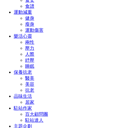
食安
食譜
運動減重
健身
瘦身
運動傷害
樂活心靈
兩性
壓力
人際
紓壓
睡眠
保養抗老
醫美
美容
抗老
品味生活
居家
駐站作家
百大顧問團
駐站達人
主題企劃