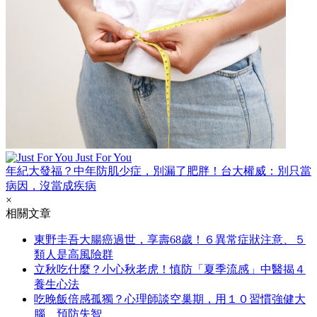
Just For You
年紀大發福？中年防肌少症，別漏了肥胖！台大權威：別只當
病因，沒當成疾病
×
相關文章
東野圭吾大腸癌過世，享壽68歲！６異常症狀注意、５
類人是高風險群
立秋吃什麼？小心秋老虎！慎防「夏季流感」中醫揭４
養生心法
吃晚飯倍感孤獨？心理師談空巢期，用１０習慣強健大
腦、預防失智