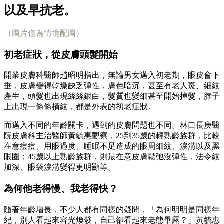
以及早抗老。
（圖片僅為情境配圖）
初老症狀，從皮膚頭髮開始
開業皮膚科醫師趙昭明指出，無論男女邁入初老期，眼皮會下
垂，皮膚變得乾燥缺乏彈性，膚色暗沉，甚至有老人斑、細紋
產生，頭髮也出現絲絲銀白，髮質也變細甚至開始掉髮，脖子
上出現一條條橫紋，都是外表的初老症狀。
而邁入不同的年齡關卡，遇到的皮膚問題也不同。林口長庚醫
院皮膚科主治醫師黃毓惠觀察，25到35歲的輕熟齡族群，比較
在意痘痘、用眼過度、睡眠不足造成的眼周細紋、淚溝以及黑
眼圈；45歲以上熟齡族群，則最在意皮膚鬆弛沒彈性，法令紋
加深、眼袋淚溝變得更明顯等。
為何他老得慢、我老得快？
隨著年齡增長，不少人都有同樣的疑問，「為何明明是同樣年
紀，別人看起來容光煥發，自己卻看起來老態畢露？」黃毓惠