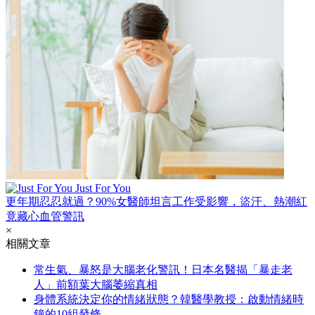
Just For You
更年期忍忍就過？90%女醫師坦言工作受影響，盜汗、熱潮紅
竟藏心血管警訊
×
相關文章
常生氣、暴怒是大腦老化警訊！日本名醫揭「暴走老
人」前額葉大腦萎縮真相
身體系統決定你的情緒狀態？韓醫學教授：啟動情緒時
鐘的10組發條