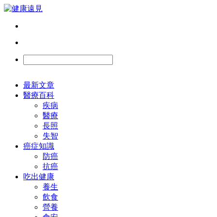
最新文章
醫療百科
疾病
醫療
長照
失智
癌症知識
防癌
抗癌
吃出健康
養生
飲食
營養