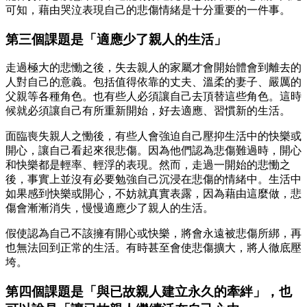
可知，藉由哭泣表現自己的悲傷情緒是十分重要的一件事。
第三個課題是「適應少了親人的生活」
走過極大的悲慟之後，失去親人的家屬才會開始體會到離去的
人對自己的意義。包括值得依靠的丈夫、溫柔的妻子、嚴厲的
父親等各種角色。也有些人必須讓自己去頂替這些角色。這時
候就必須讓自己有所重新開始，好去適應、習慣新的生活。
面臨喪失親人之慟後，有些人會強迫自己壓抑生活中的快樂或
開心，讓自己看起來很悲傷。因為他們認為悲傷難過時，開心
和快樂都是輕率、輕浮的表現。然而，走過一開始的悲慟之
後，事實上並沒有必要勉強自己沉浸在悲傷的情緒中。生活中
如果感到快樂或開心，不妨就真實表露，因為藉由這麼做，悲
傷會漸漸消失，慢慢適應少了親人的生活。
假使認為自己不該擁有開心或快樂，將會永遠被悲傷所綁，再
也無法回到正常的生活。有時甚至會使悲傷擴大，將人徹底壓
垮。
第四個課題是「與已故親人建立永久的牽絆」，也