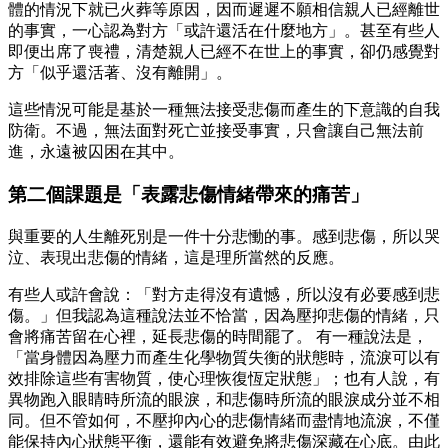
體的情況下就已火葬等原因，因而遲遲不願相信親人已經離世
的事實，一心認為對方「或許還活在什麼地方」。甚至有些人
即便出席了喪禮，清楚親人已經不在世上的事實，卻仍感覺對
方「似乎還活著、沒有離開」。
這些情況可能是基於一種無法接受悲傷而產生的下意識的自我
防衛。不過，無法面對死亡並接受事實，只會讓自己無法前
進，永遠被囚困在其中。
第二個課題是「表露悲傷情緒帶來的痛苦」
與重要的人生離死別是一件十分悲慟的事。感到悲傷，所以哭
泣、表現出悲傷的情緒，這是理所當然的反應。
有些人或許會說：「對方走得沒有遺憾，所以沒有必要感到悲
傷。」但我認為這種說法並不恰當，因為壓抑悲傷的情緒，只
會將痛苦留在心裡，延長悲傷的時間罷了。 有一種說法是，
「當身體因為壓力而產生化學物質失衡的狀態時，流淚可以有
效排除這些有害物質，使心理恢復恆定狀態」；也有人說，有
異物跑入眼睛時所流的眼淚，和悲傷時所流的眼淚成分並不相
同。但不管如何，不壓抑內心的悲傷情緒而盡情地流淚，不僅
能保持內心狀態平衡，還能有效避免將悲傷深藏在心底。由此