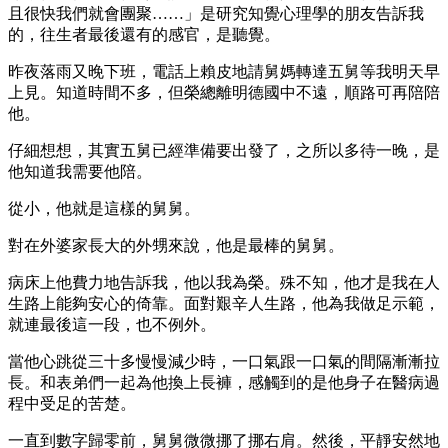
且很快我們就會團聚……」是研究知覺心理學的朋友告訴我
的，往生者最後還有的感官，是聽覺。
昨夜落雨又晚下班，電話上賴皮地請舅媽轉達五舅等我明天早
上見。知道時間不多，但榮總離明德國中不遠，順路可再陪陪
他。
仔細想想，其實五舅已經準備要出發了，之所以多待一晚，是
他知道我需要他陪。
從小，他就是這樣的舅舅。
對在外婆家長大的外甥來說，他是最棒的舅舅。
病床上他費力地告訴我，他以我為榮。殊不知，他才是我在人
生路上能夠安心的倚靠。面對艱辛人生路，他為我做足示範，
就連最後這一段，也不例外。
當他心跳從三十多慢慢減少時，一口氣跟一口氣的間隔漸漸拉
長。和表弟們一起為他換上長褲，感觸到的是他身子在醫病過
程中受足的苦楚。
一直到數字歸零前，舅舅微微挪了挪右肩。然後，平靜安然地