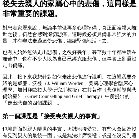
後失去親人的家屬心中的悲傷，這同樣是
非常重要的課題。
對患者家屬來說，無論事前做再多心理準備，真正面臨親人離
世之後，仍然會感到深切悲痛。這時候必須具備非常強大的力
量，才有辦法走過這份悲傷，繼續堅強地活下去。
也有人始終無法走出悲傷，之後好幾年、甚至數十年都生活在
痛苦中。也有不少人以為自己已經克服悲傷，但事實上卻還沒
走出傷痛。
因此，接下來我想針對如何走出悲傷進行說明。在這裡我要介
紹的是威廉．沃登（J. William Worden，美國心理學會臨床心
理學、加州拜歐拉大學研究所教授）在其著作《悲傷輔導與悲
傷治療》（Grief Counselling and Grief Therapy）中所提出的
「走出悲傷的四個課題」。
第一個課題是「接受喪失親人的事實」
也就是面對親人離世的事實，坦誠地接受它。有些人會因為沒
有見到親人的最後一面，或是無法出席喪禮，或是在沒見到遺