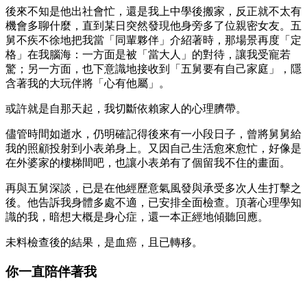
後來不知是他出社會忙，還是我上中學後搬家，反正就不太有
機會多聊什麼，直到某日突然發現他身旁多了位親密女友。五
舅不疾不徐地把我當「同輩夥伴」介紹著時，那場景再度「定
格」在我腦海：一方面是被「當大人」的對待，讓我受寵若
驚；另一方面，也下意識地接收到「五舅要有自己家庭」，隱
含著我的大玩伴將「心有他屬」。
或許就是自那天起，我切斷依賴家人的心理臍帶。
儘管時間如逝水，仍明確記得後來有一小段日子，曾將舅舅給
我的照顧投射到小表弟身上。又因自己生活愈來愈忙，好像是
在外婆家的樓梯間吧，也讓小表弟有了個留我不住的畫面。
再與五舅深談，已是在他經歷意氣風發與承受多次人生打擊之
後。他告訴我身體多處不適，已安排全面檢查。頂著心理學知
識的我，暗想大概是身心症，還一本正經地傾聽回應。
未料檢查後的結果，是血癌，且已轉移。
你一直陪伴著我