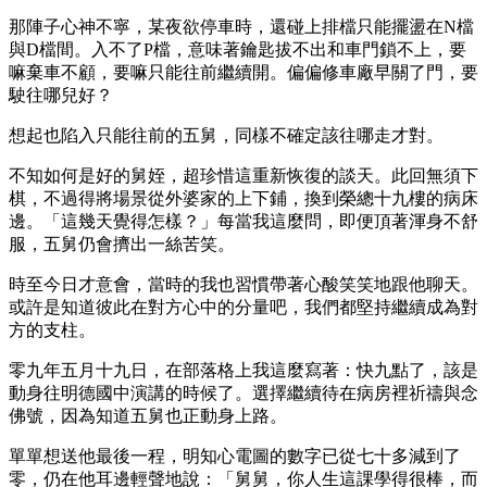
那陣子心神不寧，某夜欲停車時，還碰上排檔只能擺盪在N檔
與D檔間。入不了P檔，意味著鑰匙拔不出和車門鎖不上，要
嘛棄車不顧，要嘛只能往前繼續開。偏偏修車廠早關了門，要
駛往哪兒好？
想起也陷入只能往前的五舅，同樣不確定該往哪走才對。
不知如何是好的舅姪，超珍惜這重新恢復的談天。此回無須下
棋，不過得將場景從外婆家的上下鋪，換到榮總十九樓的病床
邊。「這幾天覺得怎樣？」每當我這麼問，即便頂著渾身不舒
服，五舅仍會擠出一絲苦笑。
時至今日才意會，當時的我也習慣帶著心酸笑笑地跟他聊天。
或許是知道彼此在對方心中的分量吧，我們都堅持繼續成為對
方的支柱。
零九年五月十九日，在部落格上我這麼寫著：快九點了，該是
動身往明德國中演講的時候了。選擇繼續待在病房裡祈禱與念
佛號，因為知道五舅也正動身上路。
單單想送他最後一程，明知心電圖的數字已從七十多減到了
零，仍在他耳邊輕聲地說：「舅舅，你人生這課學得很棒，而