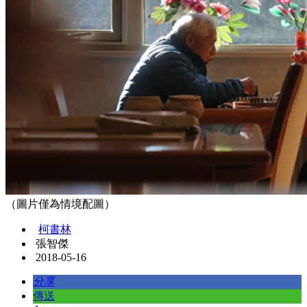
（圖片僅為情境配圖）
柯書林
張智傑
2018-05-16
分享
傳送