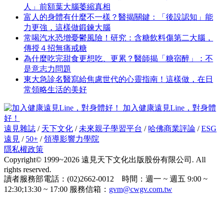
人」前額葉大腦萎縮真相
富人的身體有什麼不一樣？醫揭關鍵：「後設認知」能
力更強，這樣做鍛鍊大腦
常喝汽水恐增憂鬱風險！研究：含糖飲料傷第二大腦，
傳授４招無痛戒糖
為什麼吃完甜食更想吃、更累？醫師揭「糖宿醉」：不
是意志力問題
東大急診名醫寫給焦慮世代的心靈指南！這樣做，在日
常領略生活的美好
加入健康遠見Line，對身體
好！
遠見雜誌
/
天下文化
/
未來親子學習平台
/
哈佛商業評論
/
ESG
遠見
/
50+
/
領導影響力學院
隱私權政策
Copyright© 1999~2026 遠見天下文化出版股份有限公司. All
rights reserved.
讀者服務部電話：(02)2662-0012 時間：週一 ~ 週五 9:00 ~
12:30;13:30 ~ 17:00 服務信箱：
gvm@cwgv.com.tw