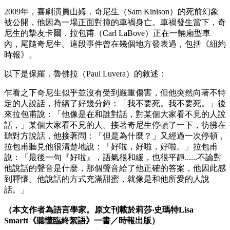
2009年，喜劇演員山姆．奇尼生（Sam Kinison）的死前幻象
被公開，他因為一場正面對撞的車禍身亡。車禍發生當下，奇
尼生的摯友卡爾．拉包甫（Carl LaBove）正在一輛廂型車
內，尾隨奇尼生。這段事件曾在幾個地方發表過，包括《紐約
時報》。
以下是保羅．魯佛拉（Paul Luvera）的敘述：
乍看之下奇尼生似乎並沒有受到嚴重傷害，但他突然向著不特
定的人說話，持續了好幾分鐘：「我不要死。我不要死。」後
來拉包甫說：「他像是在和誰對話，對某個大家看不見的人說
話，」某個大家看不見的人。接著奇尼生停頓了一下，彷彿在
聽對方說話，他接著問：「但是為什麼？」又經過一次停頓，
拉包甫聽見他很清楚地說：「好啦，好啦，好啦。」拉包甫
說：「最後一句『好啦』，語氣很和緩，也很平靜......不論對
他說話的聲音是什麼，那個聲音給了他正確的答案，他因此感
到釋懷。他說話的方式充滿甜蜜，就像是和他所愛的人說
話。」
（本文作者為語言學家。原文刊載於莉莎‧史瑪特Lisa
Smartt《聽懂臨終絮語》一書／時報出版）