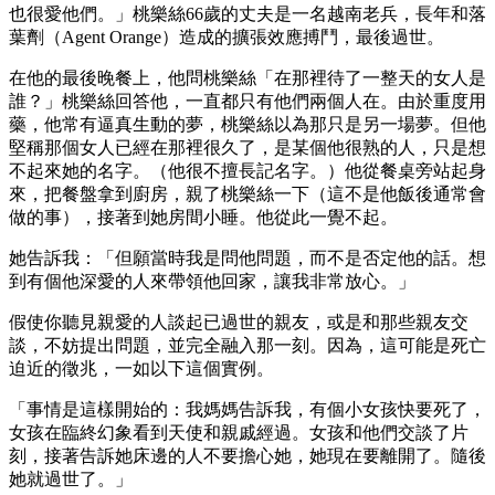
也很愛他們。」桃樂絲66歲的丈夫是一名越南老兵，長年和落
葉劑（Agent Orange）造成的擴張效應搏鬥，最後過世。
在他的最後晚餐上，他問桃樂絲「在那裡待了一整天的女人是
誰？」桃樂絲回答他，一直都只有他們兩個人在。由於重度用
藥，他常有逼真生動的夢，桃樂絲以為那只是另一場夢。但他
堅稱那個女人已經在那裡很久了，是某個他很熟的人，只是想
不起來她的名字。（他很不擅長記名字。）他從餐桌旁站起身
來，把餐盤拿到廚房，親了桃樂絲一下（這不是他飯後通常會
做的事），接著到她房間小睡。他從此一覺不起。
她告訴我：「但願當時我是問他問題，而不是否定他的話。想
到有個他深愛的人來帶領他回家，讓我非常放心。」
假使你聽見親愛的人談起已過世的親友，或是和那些親友交
談，不妨提出問題，並完全融入那一刻。因為，這可能是死亡
迫近的徵兆，一如以下這個實例。
「事情是這樣開始的：我媽媽告訴我，有個小女孩快要死了，
女孩在臨終幻象看到天使和親戚經過。女孩和他們交談了片
刻，接著告訴她床邊的人不要擔心她，她現在要離開了。隨後
她就過世了。」