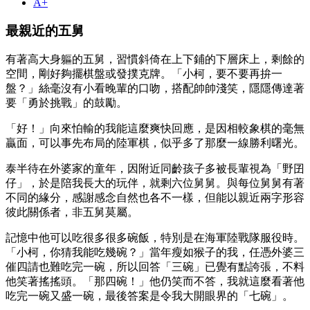
A+
最親近的五舅
有著高大身軀的五舅，習慣斜倚在上下鋪的下層床上，剩餘的
空間，剛好夠擺棋盤或發撲克牌。「小柯，要不要再拚一
盤？」絲毫沒有小看晚輩的口吻，搭配帥帥淺笑，隱隱傳達著
要「勇於挑戰」的鼓勵。
「好！」向來怕輸的我能這麼爽快回應，是因相較象棋的毫無
贏面，可以事先布局的陸軍棋，似乎多了那麼一線勝利曙光。
泰半待在外婆家的童年，因附近同齡孩子多被長輩視為「野囝
仔」，於是陪我長大的玩伴，就剩六位舅舅。與每位舅舅有著
不同的緣分，感謝感念自然也各不一樣，但能以親近兩字形容
彼此關係者，非五舅莫屬。
記憶中他可以吃很多很多碗飯，特別是在海軍陸戰隊服役時。
「小柯，你猜我能吃幾碗？」當年瘦如猴子的我，任憑外婆三
催四請也難吃完一碗，所以回答「三碗」已覺有點誇張，不料
他笑著搖搖頭。「那四碗！」他仍笑而不答，我就這麼看著他
吃完一碗又盛一碗，最後答案是令我大開眼界的「七碗」。