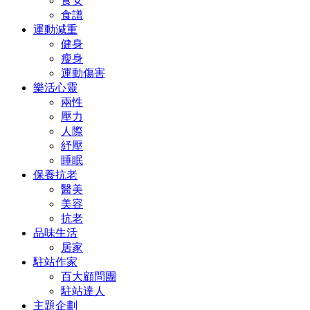
食安
食譜
運動減重
健身
瘦身
運動傷害
樂活心靈
兩性
壓力
人際
紓壓
睡眠
保養抗老
醫美
美容
抗老
品味生活
居家
駐站作家
百大顧問團
駐站達人
主題企劃