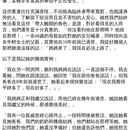
像，某種非常逼真的事似乎正在發生。」
這些重逢往往充滿喜悅，不但能為臨終者帶來寬慰，也能讓身
旁的人、了解當下狀況而且並不害怕的人安心。雖然我們始終
無法看見這些「帶人離開的角色」是誰，對於看得見的人而
言，他們通常是十分真實的。「你沒看到他在那裡嗎？ 他就
在那裡！」一名68歲的母親如此對她的女兒喊著，同時指向這
名年輕女士的父親，其實他在10年前就已過世。我從好幾個人
那裡聽過這樣的話：「媽媽來了，我現在必須上路了。」
以下是我記錄的幾個實例：
「我在另一間房間，聽到我媽媽在說話，一直說個不停。我去
看她，問她在跟誰說話。她回答『我在跟你爸爸說話！』但我
爸爸在8年前就過世了。她看起來很快樂並說：『現在我覺得
平靜多了，現在好多了。』」
「我媽媽正和我繼父說話，而他已經在幾年前過世。她說她看
見我繼父的時候，那感覺很美好。」
「我有一位親戚曾經心跳停止，一段時間後被救活。她說她看
見她爸爸、我們的奶奶和幾個姑媽，他們都站在那裡等她。她
記得她對他們說，她還沒準備好；但她還告訴他們，她很想念