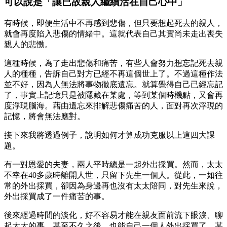
可以說是「讓已故親人繼續活在自己心中」
有時候，即便生活中不再感到悲傷，但只要想起死去的親人，
就會再度陷入悲傷的情緒中。這就代表自己其實尚未走出喪失
親人的悲慟。
這種時候，為了走出悲傷和痛苦，有些人會努力想忘記死去親
人的種種，告訴自己對方已經不再這個世上了。不過這種作法
並不好，因為人無法將事物徹底遺忘。就算覺得自己已經忘記
了，事實上記憶只是被隱藏在某處，等到某個時機點，又會再
度浮現腦海。藉由遺忘來排解悲傷痛苦的人，面對再次浮現的
記憶，將會無法應對。
接下來我將透過例子，說明如何才算成功克服以上這四大課
題。
有一對恩愛的夫妻，兩人平時總是一起外出採買。然而，太太
不幸在40多歲時離開人世，只留下先生一個人。從此，一如往
常的外出採買，卻因為身邊再也沒有太太陪同，對先生來說，
外出採買成了一件痛苦的事。
後來經過時間的淡化，好不容易才能在親友面前流下眼淚、聊
起太太的事，甚至不久之後，也能自己一個人外出採買了。某