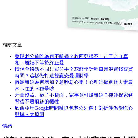
相關文章
發現老公偷吃為何不離婚？欣西亞揭不一走了之３真
相：離婚不等於終止愛
情侶金錢觀不同只能分手？花錢坐計程車是浪費錢或買
時間？這樣做打造雙贏戀愛理財學
熟齡離婚為何增加？愈吵愈心累！心理師揭退休夫妻最
常卡住的３種爭吵
牙膏沒蓋、襪子不翻面，家事竟引爆離婚？律師揭家務
背後不著痕跡的犧牲
欣西亞用Google時間軸抓包老公外遇！剖析伴侶偷吃心
態與３大原因
情緒