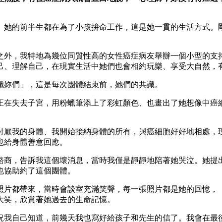
歲。她的前半生都在為了小孩拚命工作，這是她一貫的生活方式。
之外，我特地為幾位同質性高的女性癌症病友舉辦一個小型的支
己、理解自己，在現實生活中她們也會相約玩樂、享受大自然，
識妳們」，這是每次團體結束前，她們的共識。
正在失去子宮，用粉蠟筆添上了彩虹顏色、也畫出了她想像中癌
討厭我的身體、我開始接納身體的所有，與癌細胞好好地相處，
也給身體善意回應。
諮商，告訴我這個壞消息，當時我僅是靜靜地陪著她哭泣。她提
也協助約了這個團體。
照片都帶來，當時會談室充滿笑聲，每一張照片都是她的回憶，
大笑，欣賞著她過去的生命記憶。
況我自己知道，前幾天我也寫好給孩子和先生的信了。我會在最