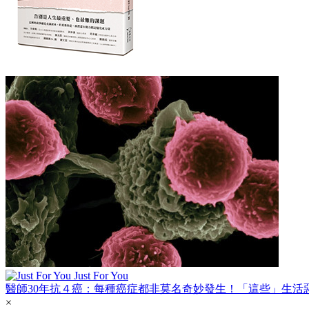
Just For You
醫師30年抗４癌：每種癌症都非莫名奇妙發生！「這些」生活
×