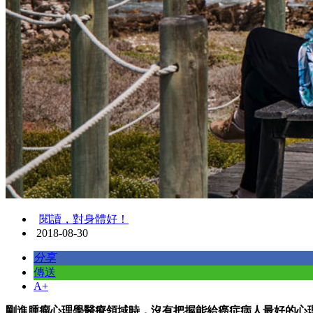
閱讀，對身體好！
2018-08-30
分享
傳送
A+
剛進腫瘤心理學醫療領域時，沒有把握能給癌症病人最好的心