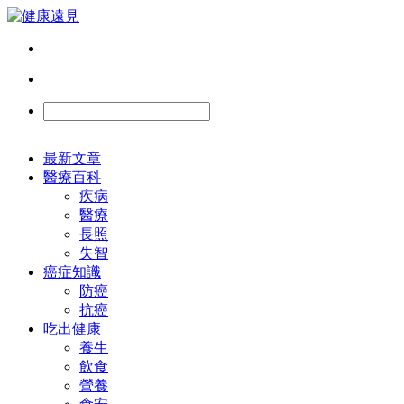
最新文章
醫療百科
疾病
醫療
長照
失智
癌症知識
防癌
抗癌
吃出健康
養生
飲食
營養