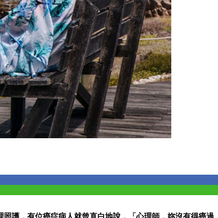
理照護，有位癌症病人就曾直白地說，「心理師，妳沒有得癌過