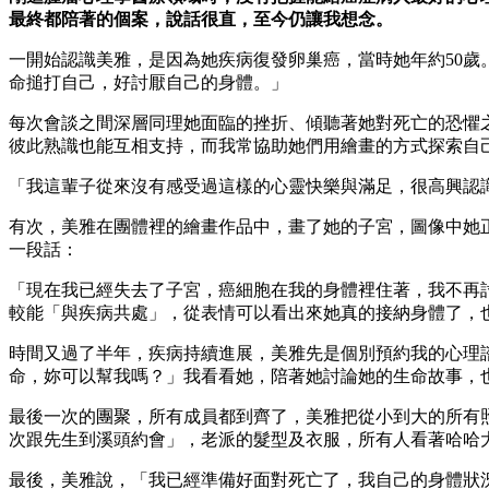
最終都陪著的個案，說話很直，至今仍讓我想念。
一開始認識美雅，是因為她疾病復發卵巢癌，當時她年約50
命搥打自己，好討厭自己的身體。」
每次會談之間深層同理她面臨的挫折、傾聽著她對死亡的恐懼
彼此熟識也能互相支持，而我常協助她們用繪畫的方式探索自
「我這輩子從來沒有感受過這樣的心靈快樂與滿足，很高興認
有次，美雅在團體裡的繪畫作品中，畫了她的子宮，圖像中她
一段話：
「現在我已經失去了子宮，癌細胞在我的身體裡住著，我不再
較能「與疾病共處」，從表情可以看出來她真的接納身體了，
時間又過了半年，疾病持續進展，美雅先是個別預約我的心理
命，妳可以幫我嗎？」我看看她，陪著她討論她的生命故事，
最後一次的團聚，所有成員都到齊了，美雅把從小到大的所有
次跟先生到溪頭約會」，老派的髮型及衣服，所有人看著哈哈
最後，美雅說，「我已經準備好面對死亡了，我自己的身體狀