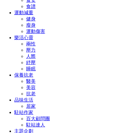
食安
食譜
運動減重
健身
瘦身
運動傷害
樂活心靈
兩性
壓力
人際
紓壓
睡眠
保養抗老
醫美
美容
抗老
品味生活
居家
駐站作家
百大顧問團
駐站達人
主題企劃