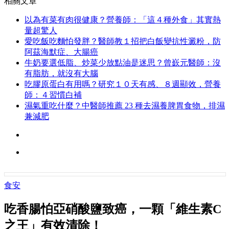
相關文章
以為有菜有肉很健康？營養師：「這４種外食」其實熱
量超驚人
愛吃飯吃麵怕發胖？醫師教１招把白飯變抗性澱粉，防
阿茲海默症、大腸癌
牛奶要選低脂、炒菜少放點油是迷思？曾嶔元醫師：沒
有脂肪，就沒有大腦
吃膠原蛋白有用嗎？研究１０天有感、８週顯效，營養
師：４習慣白補
濕氣重吃什麼？中醫師推薦 23 種去濕養脾胃食物，排濕
兼減肥
食安
吃香腸怕亞硝酸鹽致癌，一顆「維生素C
之王」有效清除！