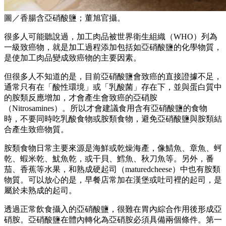
圖／香腸含亞硝酸鹽；董旭官攝。
很多人可能聽說過，加工肉品被世界衛生組織（WHO）列為
一級致癌物，就是加工過程添加包括如亞硝酸鹽的化學物質，
是使加工肉品變成致癌物的主要因素。
但很多人不知道的是，目前亞硝酸鹽會致癌的直接證據不足，
通常只有在「酸性環境」或「乳酸菌」存在下，並與蛋白質中
的胺類反應增加，才會產生會致癌的亞硝胺
（Nitrosamines）。所以才會建議食用含有亞硝酸鹽的食物
時，不要同時吃乳酸食物或胺類食物，避免亞硝酸鹽與胺類結
合產生致癌物質。
胺類食物日常主要來源是海鮮或乾燥海產，像鯖魚、章魚、蚵
乾、蝦米乾、魷魚乾，或干貝、鱈魚、秋刀魚等。另外，番
茄、香蕉等水果，和熟成硬起司（maturedcheese）中也有胺類
物質。可以放心的是，早餐店常加在漢堡或吐司裡的起司，是
屬於未熟成的起司。
透過正常飲食攝入的亞硝酸鹽，很難在胃內綜合作用後形成亞
硝胺。亞硝酸鹽在體內轉化為亞硝胺必須具備兩個條件。第一