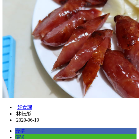
好食課
林耘彤
2020-06-19
分享
傳送