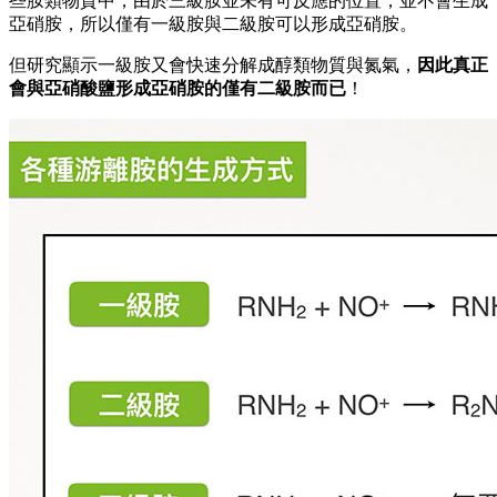
些胺類物質中，由於三級胺並未有可反應的位置，並不會生成
亞硝胺，所以僅有一級胺與二級胺可以形成亞硝胺。
但研究顯示一級胺又會快速分解成醇類物質與氮氣，
因此真正
會與亞硝酸鹽形成亞硝胺的僅有二級胺而已
！