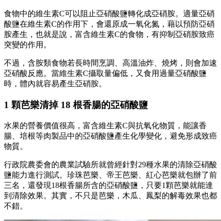
食物中的維生素C可以阻止亞硝酸鹽轉化成亞硝胺。適量亞硝
酸鹽在維生素C的作用下，會還原成一氧化氮，藉以預防亞硝
胺產生，也就是說，富含維生素C的食物，有抑制亞硝胺致癌
突變的作用。
不過，含胺類食物若長時間烹調、高溫油炸、燒烤，則會加速
亞硝酸反應。當維生素C攝取量偏低，又食用過量亞硝酸鹽
時，體內就容易產生亞硝胺。
1 顆芭樂清掉 18 根香腸的亞硝酸鹽
水果的營養價值很高，富含維生素C與抗氧化物質，能讓香
腸、培根等肉製品中的亞硝酸鹽產生化學變化，避免形成致癌
物質。
行政院農委會的農業試驗所就曾經針對29種水果的清除亞硝酸
鹽能力進行測試。珍珠芭樂、帝王芭樂、紅心芭樂就包辦了前
三名，還發現18根香腸所含的亞硝酸鹽，只要1顆芭樂就能達
到清除效果。其實，不只是芭樂，木瓜、鳳梨的解毒效果也都
不錯。