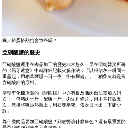
圖／雞蛋搭熱狗會致癌嗎？
亞硝酸鹽的歷史
亞硝酸鹽運用在肉品加工的歷史非常悠久，早在明朝韓奕所著
的《易牙遺意》中就詳細記載火腿作法：「以稻柴灰一瞬間一
重壘起，用稻草煙燻一日一夜，掛有煙處。」，稻柴灰就是富
含硝酸鉀的原料。
清朝李化楠所寫的《醒園錄》中亦有提及臘肉做法需加入硝
石：「每豬肉十斤，配鹽一斤。肉先作條片，用手掌打四五
次，然後將鹽炒熱擦上，用石塊壓緊。俟次日水出，下硝少
許」。
為什麼肉品要加亞硝酸鹽？到底扮演什麼角色？還有最重要的
是亞硝酸鹽到底會不會致癌！