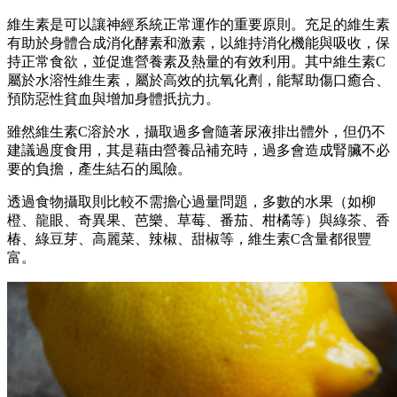
維生素是可以讓神經系統正常運作的重要原則。充足的維生素
有助於身體合成消化酵素和激素，以維持消化機能與吸收，保
持正常食欲，並促進營養素及熱量的有效利用。其中維生素C
屬於水溶性維生素，屬於高效的抗氧化劑，能幫助傷口癒合、
預防惡性貧血與增加身體扺抗力。
雖然維生素C溶於水，攝取過多會隨著尿液排出體外，但仍不
建議過度食用，其是藉由營養品補充時，過多會造成腎臟不必
要的負擔，產生結石的風險。
透過食物攝取則比較不需擔心過量問題，多數的水果（如柳
橙、龍眼、奇異果、芭樂、草莓、番茄、柑橘等）與綠茶、香
椿、綠豆芽、高麗菜、辣椒、甜椒等，維生素C含量都很豐
富。