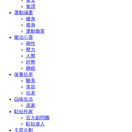
食安
食譜
運動減重
健身
瘦身
運動傷害
樂活心靈
兩性
壓力
人際
紓壓
睡眠
保養抗老
醫美
美容
抗老
品味生活
居家
駐站作家
百大顧問團
駐站達人
主題企劃