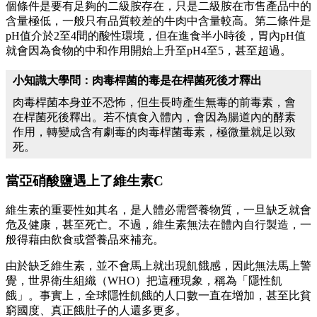
個條件是要有足夠的二級胺存在，只是二級胺在市售產品中的
含量極低，一般只有品質較差的牛肉中含量較高。第二條件是
pH值介於2至4間的酸性環境，但在進食半小時後，胃內pH值
就會因為食物的中和作用開始上升至pH4至5，甚至超過。
小知識大學問：肉毒桿菌的毒是在桿菌死後才釋出
肉毒桿菌本身並不恐怖，但生長時產生無毒的前毒素，會
在桿菌死後釋出。若不慎食入體內，會因為腸道內的酵素
作用，轉變成含有劇毒的肉毒桿菌毒素，極微量就足以致
死。
當亞硝酸鹽遇上了維生素C
維生素的重要性如其名，是人體必需營養物質，一旦缺乏就會
危及健康，甚至死亡。不過，維生素無法在體內自行製造，一
般得藉由飲食或營養品來補充。
由於缺乏維生素，並不會馬上就出現飢餓感，因此無法馬上警
覺，世界衛生組織（WHO）把這種現象，稱為「隱性飢
餓」。事實上，全球隱性飢餓的人口數一直在增加，甚至比貧
窮國度、真正餓肚子的人還多更多。