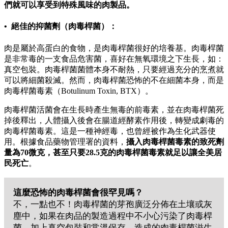
們就可以享受到特殊風味的肉製品。
• 絕佳的抑菌劑（肉毒桿菌）：
肉是屬於高蛋白的食物，是肉毒桿菌很好的培養基。肉毒桿菌
是非常毒的一支食品危害菌，喜好在無氧環境之下生長，如：
真空包裝。肉毒桿菌菌體本身不耐熱，只要經過充分的烹煮就
可以將細菌殺滅。然而，肉毒桿菌恐怖的不在細菌本身，而是
肉毒桿菌毒素（Botulinum Toxin, BTX）。
肉毒桿菌活菌會在生長時產生無毒的前毒素，並在肉毒桿菌死
掉後釋出，人體攝入後會在腸道經酵素作用後，轉變成劇毒的
肉毒桿菌毒素。這是一種神經毒，也曾經被作為生化武器使
用。根據食品藥物管理署的資料，
攝入肉毒桿菌毒素的致死劑
量為
70
微克，甚至只要28.5
克的肉毒桿菌毒素就足以讓全美居
民死亡
。
這麼恐怖的肉毒桿菌會很罕見嗎？
不，一點也不！肉毒桿菌的芽孢廣泛分佈在土壤或灰
塵中，如果在肉品的製造過程中不小心污染了肉毒桿
菌，加上真空包裝和常溫保存，造成的肉毒桿菌滋生