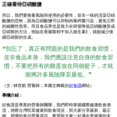
正確看待亞硝酸鹽
所以，我們要衡量風險與使用的必要性，並非一味的渲染亞硝
酸鹽的恐怖，因為亞硝酸鹽可以抑制肉毒桿菌污染，避免立即
的細菌性危害。而且食品界也是致力在研發降低亞硝酸鹽形成
亞硝胺的方法，例如在香腸製程中加入維生素E，就能減少後
續亞硝胺的生成。
❝別忘了，真正有問題的是我們的飲食習慣，
並非食品本身，我們應該注意自身的飲食習
慣，不要把所有的雞蛋放在同個籃子，才就
能將許多風險降至最低。❞
（文 / 林世航 營養師；本圖文轉載自
好食課
網站）
專欄介紹：
好食課是專業的營養師團隊，我們即時掌握國際健康飲食潮
流，洞察台灣民眾健康與飲食現況，與大家分享最新、最正
確、易懂的食品營養資訊，希望與大家一起邁向更健康的未