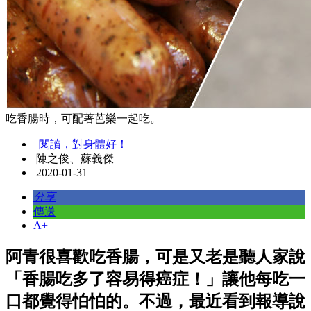
吃香腸時，可配著芭樂一起吃。
閱讀，對身體好！
陳之俊、蘇義傑
2020-01-31
分享
傳送
A+
阿青很喜歡吃香腸，可是又老是聽人家說
「香腸吃多了容易得癌症！」讓他每吃一
口都覺得怕怕的。不過，最近看到報導說