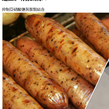
抑制亞硝酸鹽與胺類結合