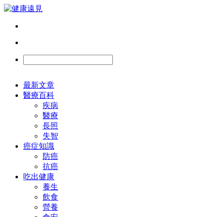
最新文章
醫療百科
疾病
醫療
長照
失智
癌症知識
防癌
抗癌
吃出健康
養生
飲食
營養