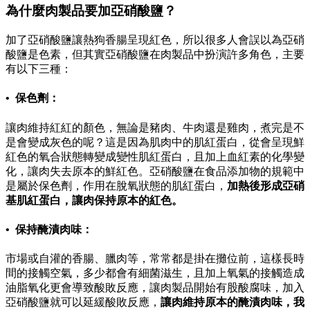
為什麼肉製品要加亞硝酸鹽？
加了亞硝酸鹽讓熱狗香腸呈現紅色，所以很多人會誤以為亞硝
酸鹽是色素，但其實亞硝酸鹽在肉製品中扮演許多角色，主要
有以下三種：
• 保色劑：
讓肉維持紅紅的顏色，無論是豬肉、牛肉還是雞肉，煮完是不
是會變成灰色的呢？這是因為肌肉中的肌紅蛋白，從會呈現鮮
紅色的氧合狀態轉變成變性肌紅蛋白，且加上血紅素的化學變
化，讓肉失去原本的鮮紅色。亞硝酸鹽在食品添加物的規範中
是屬於保色劑，作用在脫氧狀態的肌紅蛋白，
加熱後形成亞硝
基肌紅蛋白，讓肉保持原本的紅色。
• 保持醃漬肉味：
市場或自灌的香腸、臘肉等，常常都是掛在攤位前，這樣長時
間的接觸空氣，多少都會有細菌滋生，且加上氧氣的接觸造成
油脂氧化更會導致酸敗反應，讓肉製品開始有股酸腐味，加入
亞硝酸鹽就可以延緩酸敗反應，
讓肉維持原本的醃漬肉味，我