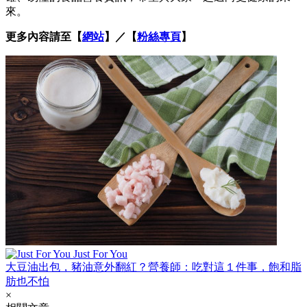
來。
更多內容請至【
網站
】／【
粉絲專頁
】
Just For You
大豆油出包，豬油意外翻紅？營養師：吃對這１件事，飽和脂
肪也不怕
×