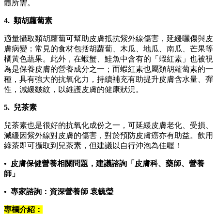
體所需。
4.
類胡蘿蔔素
適量攝取類胡蘿蔔可幫助皮膚抵抗紫外線傷害，延緩曬傷與皮
膚病變；常見的食材包括胡蘿蔔、木瓜、地瓜、南瓜、芒果等
橘黃色蔬果。此外，在蝦蟹、鮭魚中含有的「蝦紅素」也被視
為是保養皮膚的營養成分之一；而蝦紅素也屬類胡蘿蔔素的一
種，具有強大的抗氧化力，持續補充有助提升皮膚含水量、彈
性，減緩皺紋，以維護皮膚的健康狀況。
5.
兒茶素
兒茶素也是很好的抗氧化成份之一，可延緩皮膚老化、受損、
減緩因紫外線對皮膚的傷害，對於預防皮膚癌亦有助益。飲用
綠茶即可攝取到兒茶素，但建議以自行沖泡為佳喔！
• 皮膚保健營養相關問題，建議諮詢「皮膚科、藥師、營養
師」
• 專家諮詢：資深營養師 袁毓瑩
專欄介紹：