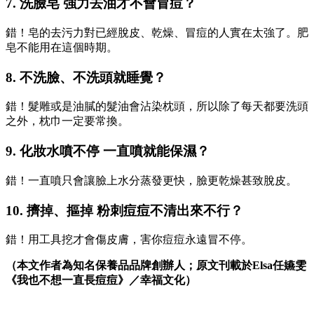
7. 洗臉皂 強力去油才不會冒痘？
錯！皂的去污力對已經脫皮、乾燥、冒痘的人實在太強了。肥
皂不能用在這個時期。
8. 不洗臉、不洗頭就睡覺？
錯！髮雕或是油膩的髮油會沾染枕頭，所以除了每天都要洗頭
之外，枕巾一定要常換。
9. 化妝水噴不停 一直噴就能保濕？
錯！一直噴只會讓臉上水分蒸發更快，臉更乾燥甚致脫皮。
10. 擠掉、摳掉 粉刺痘痘不清出來不行？
錯！用工具挖才會傷皮膚，害你痘痘永遠冒不停。
（本文作者為知名保養品品牌創辦人；原文刊載於Elsa
任嬿雯
《我也不想一直長痘痘》／幸福文化）