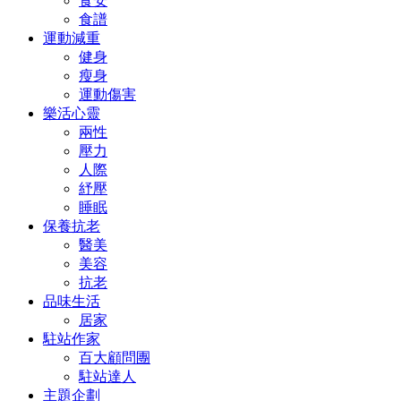
食安
食譜
運動減重
健身
瘦身
運動傷害
樂活心靈
兩性
壓力
人際
紓壓
睡眠
保養抗老
醫美
美容
抗老
品味生活
居家
駐站作家
百大顧問團
駐站達人
主題企劃