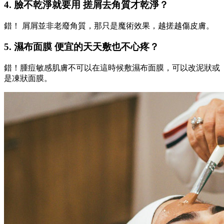
4. 臉不乾淨就要用 搓屑去角質才乾淨？
錯！ 屑屑並非老廢角質，那只是魔術效果，越搓越傷皮膚。
5. 濕布面膜 便宜的天天敷也不心疼？
錯！腫痘敏感肌膚不可以在這時候敷濕布面膜，可以改泥狀或
是凍狀面膜。