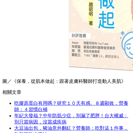
圖／《保養，從肌本做起：跟著皮膚科醫師打造動人美肌》
相關文章
吃膠原蛋白有用嗎？研究１０天有感、８週顯效，營養
師：４習慣白補
年紀大發福？中年防肌少症，別漏了肥胖！台大權威：
別只當病因，沒當成疾病
大豆油出包，豬油意外翻紅？營養師：吃對這１件事，