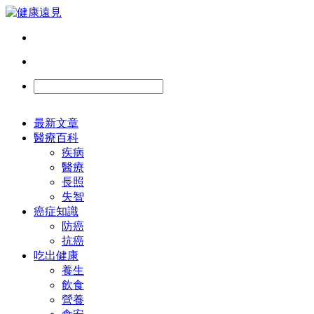
最新文章
醫療百科
疾病
醫療
長照
失智
癌症知識
防癌
抗癌
吃出健康
養生
飲食
營養