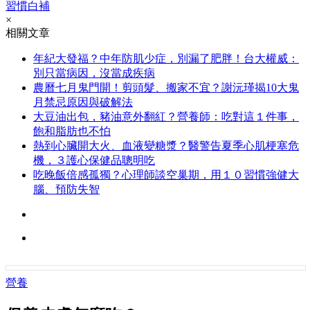
習慣白補
×
相關文章
年紀大發福？中年防肌少症，別漏了肥胖！台大權威：
別只當病因，沒當成疾病
農曆七月鬼門開！剪頭髮、搬家不宜？謝沅瑾揭10大鬼
月禁忌原因與破解法
大豆油出包，豬油意外翻紅？營養師：吃對這１件事，
飽和脂肪也不怕
熱到心臟開大火、血液變糖漿？醫警告夏季心肌梗塞危
機，３護心保健品聰明吃
吃晚飯倍感孤獨？心理師談空巢期，用１０習慣強健大
腦、預防失智
營養