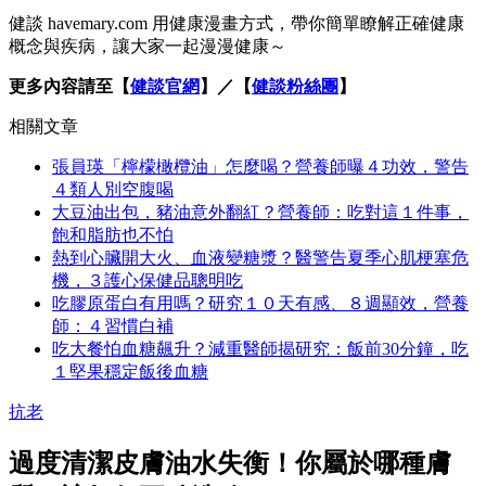
健談 havemary.com 用健康漫畫方式，帶你簡單瞭解正確健康
概念與疾病，讓大家一起漫漫健康～
更多內容請至【
健談官網
】／【
健談粉絲團
】
相關文章
張員瑛「檸檬橄欖油」怎麼喝？營養師曝４功效，警告
４類人別空腹喝
大豆油出包，豬油意外翻紅？營養師：吃對這１件事，
飽和脂肪也不怕
熱到心臟開大火、血液變糖漿？醫警告夏季心肌梗塞危
機，３護心保健品聰明吃
吃膠原蛋白有用嗎？研究１０天有感、８週顯效，營養
師：４習慣白補
吃大餐怕血糖飆升？減重醫師揭研究：飯前30分鐘，吃
１堅果穩定飯後血糖
抗老
過度清潔皮膚油水失衡！你屬於哪種膚