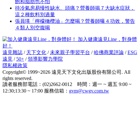
飽和脂肪也不怕
待冷氣房易慢性缺水、頭痛？營養師揭７大缺水症狀，
這２種飲料別過量
張員瑛「檸檬橄欖油」怎麼喝？營養師曝４功效，警告
４類人別空腹喝
加入健康遠見Line，對身體
好！
遠見雜誌
/
天下文化
/
未來親子學習平台
/
哈佛商業評論
/
ESG
遠見
/
50+
/
領導影響力學院
隱私權政策
Copyright© 1999~2026 遠見天下文化出版股份有限公司. All
rights reserved.
讀者服務部電話：(02)2662-0012 時間：週一 ~ 週五 9:00 ~
12:30;13:30 ~ 17:00 服務信箱：
gvm@cwgv.com.tw