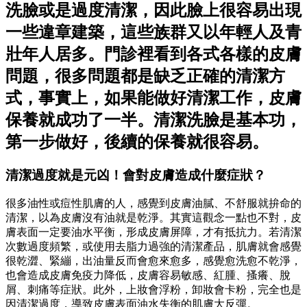
洗臉或是過度清潔，因此臉上很容易出現
一些違章建築，這些族群又以年輕人及青
壯年人居多。門診裡看到各式各樣的皮膚
問題，很多問題都是缺乏正確的清潔方
式，事實上，如果能做好清潔工作，皮膚
保養就成功了一半。清潔洗臉是基本功，
第一步做好，後續的保養就很容易。
清潔過度就是元凶！會對皮膚造成什麼症狀？
很多油性或痘性肌膚的人，感覺到皮膚油膩、不舒服就拚命的
清潔，以為皮膚沒有油就是乾淨。其實這觀念一點也不對，皮
膚表面一定要油水平衡，形成皮膚屏障，才有抵抗力。若清潔
次數過度頻繁，或使用去脂力過強的清潔產品，肌膚就會感覺
很乾澀、緊繃，出油量反而會愈來愈多，感覺愈洗愈不乾淨，
也會造成皮膚免疫力降低，皮膚容易敏感、紅腫、搔癢、脫
屑、刺痛等症狀。此外，上妝會浮粉，卸妝會卡粉，完全也是
因清潔過度，導致皮膚表面油水失衡的肌膚大反彈。