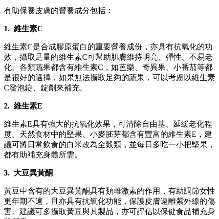
有助保養皮膚的營養成分包括：
1.
維生素C
維生素C是合成膠原蛋白的重要營養成份，亦具有抗氧化的功
效，攝取足量的維生素C可幫助肌膚維持明亮、彈性、不易老
化。各類蔬果都含有維生素C，如芭樂、奇異果、小番茄等都
是很好的選擇，如果無法攝取足夠的蔬果，可以考慮以維生素
C發泡錠、錠劑來補充。
2.
維生素E
維生素E具有強大的抗氧化效果，可清除自由基、延緩老化程
度。天然食材中的堅果、小麥胚芽都含有豐富的維生素E，建
議可將日常飲食的白米改為全穀類，並每日多吃一小把堅果，
都有助補充身體所需。
3.
大豆異黃酮
黃豆中含有的大豆異黃酮具有類雌激素的作用，有助調節女性
更年期不適，且亦具有抗氧化功能，保護皮膚遠離紫外線的傷
害。建議可多攝取黃豆與其製品，亦可評估以保健食品補充身