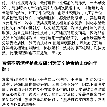
好。以油性皮膚為例，最好選擇中性偏鹼的清潔劑，一天早晚
2次，清潔時不同部位的搓揉力道與次數也不同，才能達到均
勻清潔的效果。如T字部位較油、兩頰比較乾燥，則T字部位
應多輕輕搓揉幾次，兩頰則輕揉，感覺洗乾淨即可。其他時間
只要用清水、冷水，或與皮膚溫度相近的水洗臉，因此水溫最
好控制在20到30度就好，以免過度清潔，洗掉皮膚外層的表皮
脂膜。如果是屬於乾性皮膚，則不建議選用洗面皂，因為那會
把臉上的油脂都洗掉，最好選用一般的洗面乳，如含胺基酸成
分最親近膚性，我們的皮膚PH值是屬弱酸性，因此必須要選
擇與膚質相近的弱酸性，比較溫和，洗得乾淨不乾澀，洗臉次
數、使用清潔劑也不宜超過一天2次。
習慣不清潔就是拿皮膚開玩笑？他會偷走你的年
齡！
常常看到很多明星藝人分享自己不洗頭、不洗臉，即使習慣不
清潔，好像肌膚也是蠻好的。其實這是不好的，因為不清潔皮
膚，會累積身體內在及外在環境產生的汙物，皮膚被這些厚重
的沉澱物蓋住，會透不過氣，如同烏雲蓋頂，接著會影響自然
的新陳代謝，無法更新老廢角質，也無法排除皮內毒素，更無
法吸收外界滋潤養分。