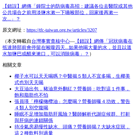
【錯誤】網傳「鐘院士的防病毒高招：建議各位去醫院或其他
公共場合之前用淡鹽水漱一下嚥喉部位，回家後再漱一
次...」？
原文網址：
https://tfc-taiwan.org.tw/articles/3207
（本文轉載自
台灣事實查核中心
—
【錯誤】網傳「冠狀病毒在
抵達肺部前會停留在喉嚨四天...如果他喝大量的水，並且以溫
水加鹽巴或醋來漱口，可以消除病毒」？
）
相關文章
椰子水可以天天喝嗎？中醫揭５類人不宜多喝，生椰美
式也別天天喝
大豆油出包，豬油意外翻紅？營養師：吃對這１件事，
飽和脂肪也不怕
張員瑛「檸檬橄欖油」怎麼喝？營養師曝４功效，警告
４類人別空腹喝
睡眠不足增加脂肪肝風險？醫師解析代謝症候群、打鼾
與肝病的連鎖關係
待冷氣房易慢性缺水、頭痛？營養師揭７大缺水症狀，
這２種飲料別過量