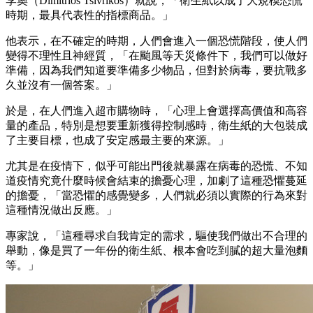
李奧（Dimitrios Tsivrikos）就說，「衛生紙以成了大規模恐慌
時期，最具代表性的指標商品。」
他表示，在不確定的時期，人們會進入一個恐慌階段，使人們
變得不理性且神經質，「在颱風等天災條件下，我們可以做好
準備，因為我們知道要準備多少物品，但對於病毒，要抗戰多
久並沒有一個答案。」
於是，在人們進入超市購物時，「心理上會選擇高價值和高容
量的產品，特別是想要重新獲得控制感時，衛生紙的大包裝成
了主要目標，也成了安定感最主要的來源。」
尤其是在疫情下，似乎可能出門後就暴露在病毒的恐慌、不知
道疫情究竟什麼時候會結束的擔憂心理，加劇了這種恐懼蔓延
的擔憂，「當恐懼的感覺變多，人們就必須以實際的行為來對
這種情況做出反應。」
專家說，「這種尋求自我肯定的需求，驅使我們做出不合理的
舉動，像是買了一年份的衛生紙、根本會吃到膩的超大量泡麵
等。」