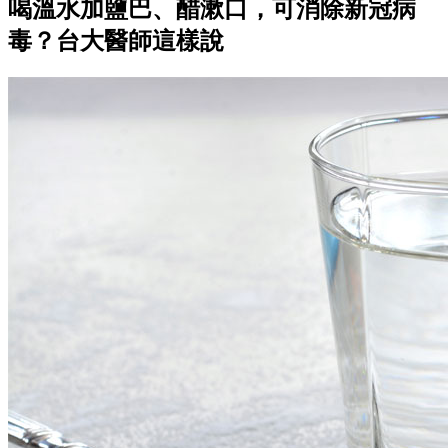
喝溫水加鹽巴、醋漱口，可消除新冠病
毒？台大醫師這樣說