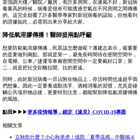
並強調大樓／醫院／廠房，有許多房間，在通風不好，新冠病
毒量高的時候，病毒是很有可能透過空氣在不同房間之間傳播
的。這完全顛覆了許多醫學專家對新冠病毒的認知，但他看到
的證據如此，必需寫出來分享給大家。
降低氣溶膠傳播！醫師提兩點呼籲
想要防範氣溶膠傳播，民眾該怎麼做呢？潘建志表示，最重要
的是要做到兩點。那就是第一，避免長時間待在密閉空間中，
在電梯、公車／捷運等車廂密閉空間中一定要戴好口罩；第
二，就是把社交距離拉開、拉的更遠。
同時，由於新冠病毒一旦沾附在物品上，存活時間也遠超乎我
們想像。因此一定要養成勤洗手、酒精消毒的習慣，尤其是碰
觸公共場所物品後，更要特別注意，都能幫助降低氣溶膠傳播
的風險。
點我▶▶▶
更多疫情報導，鎖定《遠見》COVID-19專題
相關文章
立秋吃什麼？小心秋老虎！慎防「夏季流感」中醫揭４