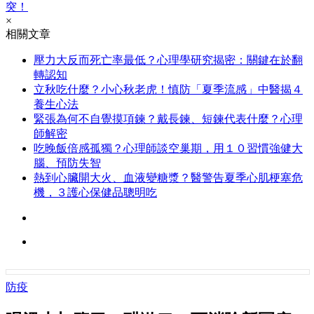
突！
×
相關文章
壓力大反而死亡率最低？心理學研究揭密：關鍵在於翻
轉認知
立秋吃什麼？小心秋老虎！慎防「夏季流感」中醫揭４
養生心法
緊張為何不自覺摸項鍊？戴長鍊、短鍊代表什麼？心理
師解密
吃晚飯倍感孤獨？心理師談空巢期，用１０習慣強健大
腦、預防失智
熱到心臟開大火、血液變糖漿？醫警告夏季心肌梗塞危
機，３護心保健品聰明吃
防疫