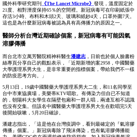
國外科學研究期刊
《The Lancet Microbe》
發現，溫度固定於
21度、相對溼度保持65％的空間裡。新冠病毒可在印刷紙張中
存活3小時、布料和木頭2天、玻璃和紙鈔4天，口罩外圍7天。
這也是為什麼新冠病毒被認為具有高傳播力的原因之一。
醫師分析台灣近期確診個案，新冠病毒有可能因氣
溶膠傳播
而台北市立萬芳醫院精神科醫生
潘建志
，日前也於個人臉書粉
絲專頁分享自己的觀點表示，「近期新增的案2958，中國醫藥
大學護理系男大生，是非常重要的指標個案，帶給我們不一樣
的防疫思考方向。」
5月13日，19歲中國醫藥大學護理系男大二生，和11名同學至
台中市東協廣場，美樂蒂KTV唱歌。有傳染力但自已不知道
的，朝陽科大女學生在隔壁包廂和一群人唱，兩邊互相不認識
也沒有交集。但該名中國醫藥大學護理系男大生在歡唱完5天
後開始咳嗽，5月20日確診。
潘建志指出，「這是他在台灣疫調中，看到最確定的『氣溶膠
傳播』個案。」新冠病毒除了飛沫傳染，也有氣溶膠傳播能
力。美國CDC也在兩週前修改防疫指南，加入新冠病毒氣溶