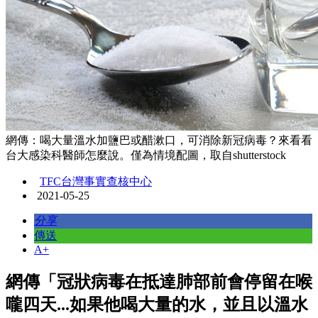
網傳：喝大量溫水加鹽巴或醋漱口，可消除新冠病毒？來看看
台大感染科醫師怎麼說。僅為情境配圖，取自shutterstock
TFC台灣事實查核中心
2021-05-25
分享
傳送
A+
網傳「冠狀病毒在抵達肺部前會停留在喉
嚨四天...如果他喝大量的水，並且以溫水