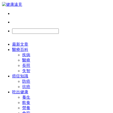
最新文章
醫療百科
疾病
醫療
長照
失智
癌症知識
防癌
抗癌
吃出健康
養生
飲食
營養