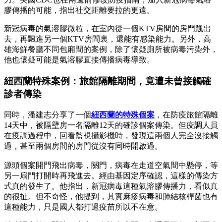
膠傳播的可能，指出社交距離要拉的更遠。
新冠病毒的氣溶膠微粒，在室內從一個KTV房間的房門飄出
去，再飄進另一個KTV房間裏，還能有感染能力。另外，高
雄海鮮餐廳不同包廂間的案例，除了懷疑廁所被病毒污染外，
他也懷疑可能是氣溶膠直接傳播病毒導致。
紐西蘭特殊案例：旅館隔離期間，竟遭未曾接觸確
診者傳染
同時，潘建志分享了一個
紐西蘭的特殊個案
，在防疫旅館隔離
14天中，被隔壁房一名隔離12天的確診個案傳染。但疫調人員
在疫調過程中，回看監視攝影機時，發現這兩個人完全沒接觸
過，甚至兩個房間的房門從沒有同時開啟過。
源頭個案開門飛出病毒，關門，病毒在走道空氣間中懸停，等
另一扇門打開時再飛進去。經由基因定序確認，這樣的傳染方
式真的發生了。他指出，新冠病毒這種氣溶膠傳播力，看似真
的很扯。但不奇怪，他提到，其實麻疹病毒和肺結核桿菌也有
這種能力，只是國人都打過疫苗所以不在意。