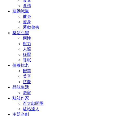
食安
食譜
運動減重
健身
瘦身
運動傷害
樂活心靈
兩性
壓力
人際
紓壓
睡眠
保養抗老
醫美
美容
抗老
品味生活
居家
駐站作家
百大顧問團
駐站達人
主題企劃