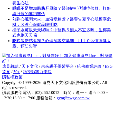
養生心法
睡眠不足增加脂肪肝風險？醫師解析代謝症候群、打鼾
與肝病的連鎖關係
熱到心臟開大火、血液變糖漿？醫警告夏季心肌梗塞危
機，３護心保健品聰明吃
椰子水可以天天喝嗎？中醫揭５類人不宜多喝，生椰美
式也別天天喝
吃晚飯倍感孤獨？心理師談空巢期，用１０習慣強健大
腦、預防失智
加入健康遠見Line，對身體
好！
遠見雜誌
/
天下文化
/
未來親子學習平台
/
哈佛商業評論
/
ESG
遠見
/
50+
/
領導影響力學院
隱私權政策
Copyright© 1999~2026 遠見天下文化出版股份有限公司. All
rights reserved.
讀者服務部電話：(02)2662-0012 時間：週一 ~ 週五 9:00 ~
12:30;13:30 ~ 17:00 服務信箱：
gvm@cwgv.com.tw