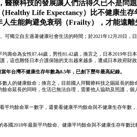
，醫療科技的發展讓人們活得久已不是問題
ife Expectancy）比不健康生存年數（Disabi
人生能夠避免衰弱（Frailty），才能遠
立自主過著健康社會生活的時間；於2021年12月20日，日本宣布
命為女性87.44歲，男性81.42歲，換言之，日本2019年日本
照護，這也難怪日本介護保險的支出越來越多，遭成日本政府財
，但當年台灣不健康生存年數為8.5年，已創下歷年最高紀錄。
多數人的健康餘命；換言之，目前國人拜醫療科技之賜延長的餘
均餘命延長的同時，生活已無法自理，需要他人協助及照護，個
只看平均餘命單一數字，還要看健康平均餘命與不健康生存年數
）2020年報整理的各國2018年最新平均餘命、健康平均餘命與不健康