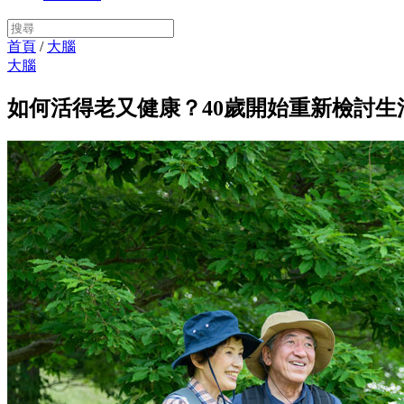
首頁
/
大腦
大腦
如何活得老又健康？40歲開始重新檢討