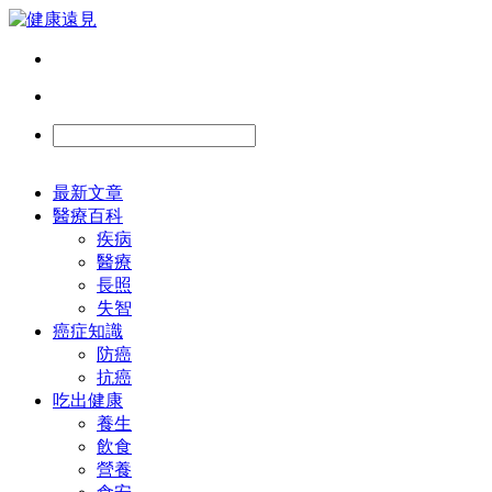
最新文章
醫療百科
疾病
醫療
長照
失智
癌症知識
防癌
抗癌
吃出健康
養生
飲食
營養