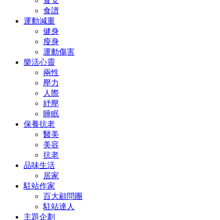
食安
食譜
運動減重
健身
瘦身
運動傷害
樂活心靈
兩性
壓力
人際
紓壓
睡眠
保養抗老
醫美
美容
抗老
品味生活
居家
駐站作家
百大顧問團
駐站達人
主題企劃