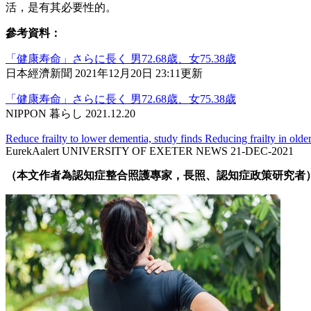
活，是有其必要性的。
參考資料：
「健康寿命」さらに長く 男72.68歳、女75.38歳
日本經濟新聞 2021年12月20日 23:11更新
「健康寿命」さらに長く 男72.68歳、女75.38歳
NIPPON 暮らし 2021.12.20
Reduce frailty to lower dementia, study finds Reducing frailty in olde
EurekAalert UNIVERSITY OF EXETER NEWS 21-DEC-2021
（本文作者為認知症整合照護專家，長照、認知症政策研究者