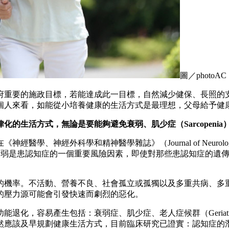
圖／photoAC
府重要的施政目標，若能達成此一目標，自然減少健保、長照的
個人來看，如能從小培養健康的生活方式是最理想，父母給予健
化的生活方式，無論是要能夠避免衰弱、肌少症（Sarcopeni
表在《神經醫學、神經外科學和精神醫學雜誌》（Journal of Neurology,
策略，衰弱是患認知症的一個重要風險因素，即使對那些患認知症的
的機率。不活動、營養不良、社會孤立或孤獨以及多重共病、多
的壓力源可能會引發快速而劇烈的惡化。
化，容易產生包括：衰弱症、肌少症、老人症候群（Geriatric
應該及早規劃健康生活方式，目前臨床研究已證實：認知症的潛