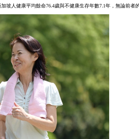
新加坡人健康平均餘命76.4歲與不健康生存年數7.1年，無論前