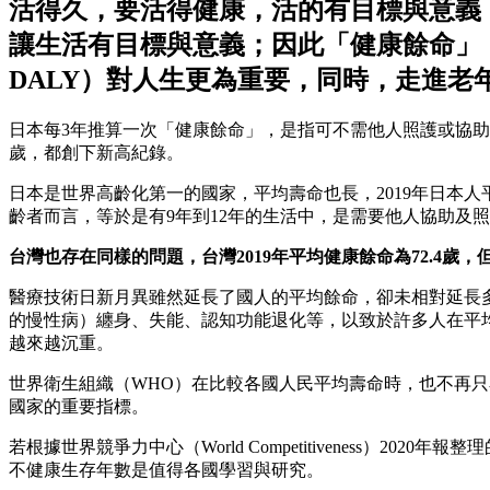
活得久，要活得健康，活的有目標與意義
讓生活有目標與意義；因此「健康餘命」（Healthy L
DALY）對人生更為重要，同時，走進老年
日本每3年推算一次「健康餘命」，是指可不需他人照護或協助、可獨
歲，都創下新高紀錄。
日本是世界高齡化第一的國家，平均壽命也長，2019年日本人平均壽
齡者而言，等於是有9年到12年的生活中，是需要他人協助及
台灣也存在同樣的問題，台灣2019年平均健康餘命為72.4歲
醫療技術日新月異雖然延長了國人的平均餘命，卻未相對延長
的慢性病）纏身、失能、認知功能退化等，以致於許多人在平
越來越沉重。
世界衛生組織（WHO）在比較各國人民平均壽命時，也不再
國家的重要指標。
若根據世界競爭力中心（World Competitiveness
不健康生存年數是值得各國學習與研究。