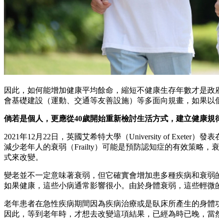
因此，如何能增加健康平均餘命，縮短不健康生存年數才是政
會基礎建設（運動、交通等友善設施）等多面向規畫，如果以
倘若是個人，更應從40歲開始重新檢討生活方式，建立健康規律
2021年12月22日，英國艾希特大學（University of Exeter）發
減少老年人的衰弱（Frailty）可能是預防認知症的有效
式來改變。
變老並不一定意味著衰弱，但它確實會增加患多種疾病和衰弱
如果健康，這些小病通常影響很小。由於身體衰弱，這些輕微
老年患者在急性疾病期間因為疾病治療或是臥床所產生的身體功能退
因此，等到老年時，才想去改變這項結果，已經為時已晚，當然