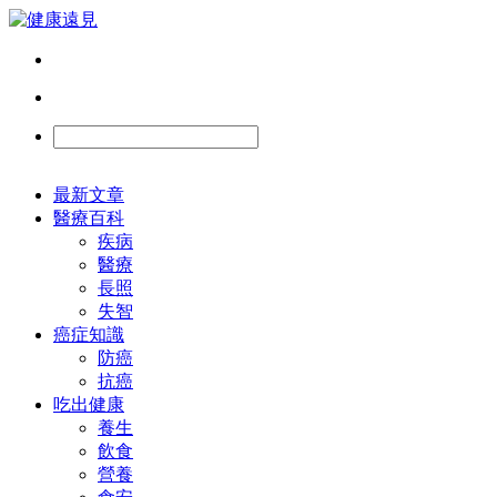
最新文章
醫療百科
疾病
醫療
長照
失智
癌症知識
防癌
抗癌
吃出健康
養生
飲食
營養