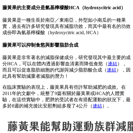
藤黃果的主要成分是氫基檸檬酸HCA（hydroxycitric acid）
藤黃果是一種生長於南亞／東南亞，外型如小南瓜的一種果
實，過去有許多研究發現具有減脂功效，而其中最有名的功效
成份即為氫基檸檬酸（hydroxycitric acid, HCA）
藤黃果可以抑制食慾與影響脂肪合成
藤黃果是非常著名的減脂保健成分，研究發現其中最主要的成
分HCA，可以在體內透過影響血清素而降低食慾（
連結
），
而且可以促進脂肪細胞的代謝與減少脂肪酸合成（
連結
），因
此具有幫助減重者減脂的潛力！
在臨床實驗的表現上，藤黃果具有些許幫助減肥的成效。在
2011年的文獻中，統整了9篇有關於藤黃果或HCA的人體實
驗，在這些實驗中，肥胖的受試者在有搭配運動的狀況下，最
多於8週的補充後比安慰劑組多瘦了4公斤（
連結
）。