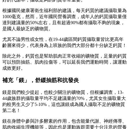
根據國民健康署衛生福利部的建議，每天鈣質的建議攝取量為
1000毫克，然而，近年國民營養調查，成年人的鈣質攝取量僅
達到建議量的50%左右，且有超過90%都有攝取不夠的現象，
是國人最缺乏的礦物質。
尤其不論男性或女性，在19-44歲區間鈣質攝取量皆比更高年
齡層來得少，代表身為上班族的我們大部分都十分缺乏鈣質！
除此之外，鈣質也是幫助肌肉正常收縮的礦物質，足量的鈣質
可以預防抽筋、肌肉拉傷等，可以延長我們運動時間，讓運動
成效更好。
補充「鎂」，舒緩抽筋和抗發炎
鎂是我們較少提起，也較少關注的礦物質，但根據調查，13-
44歲族群的攝取量平均不足建議量的70%，尤其女生攝取量大
約較男生又少了5-10%，這也讓鎂成為國人攝取不足的礦物質
第二名！
鎂在身體中參與許多酵素的作用，包含能量代謝、神經傳導、
肌肉收縮生理機能等，因此也是運動族群需要十分注意的營養