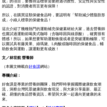
成」的項目，要獲得這標章需要經過功效性、安定性與安全性
的認證，對消費者而言更有保障！
所以，在購買這類保健食品時，要認明有「幫助減少體脂肪形
成」小綠人標章的保健食品！
這次介紹了幾種熱門的運動補充保健素材給大家，過去營養師
也嘗試過運動前喝美式咖啡（含咖啡因與綠原酸），確實很有
體感！所以，如果想要幫助運動恢復或者是突破運動極限，可
以嘗試具有藤黃果、綠瑪黛、L肉酸或咖啡因的保健食品，輔
助飲食與運動，讓運動更有成效！
文／林世航 營養師
（本圖文轉載自
好食課
網站）
專欄介紹：
好食課是專業的營養師團隊，我們即時掌握國際健康飲食潮
流，洞察台灣民眾健康與飲食現況，與大家分享最新、最正
確、易懂的食品營養資訊，希望與大家一起邁向更健康的未
來。