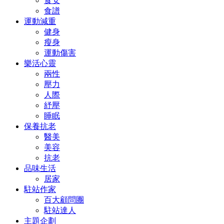
食安
食譜
運動減重
健身
瘦身
運動傷害
樂活心靈
兩性
壓力
人際
紓壓
睡眠
保養抗老
醫美
美容
抗老
品味生活
居家
駐站作家
百大顧問團
駐站達人
主題企劃