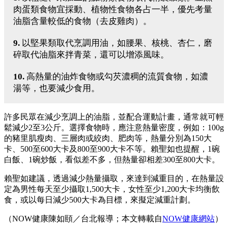
肉蛋類食物宜採動、植物性食物各占一半，優先考量
油脂含量較低的食物（去皮雞肉）。
9.
以堅果類取代烹調用油，如腰果、核桃、杏仁，磨
碎取代油脂來拌青菜，還可以增添風味。
10.
高熱量的油炸食物或勾芡濃稠的流質食物，如濃
湯等，也要減少食用。
許多民眾在減少烹調上的油脂，並配合運動計畫，通常就可輕
鬆減少2至3公斤。選擇食物時，應注意熱量密度，例如：100g
的豬里肌瘦肉、三層肉或絞肉、肥肉等，熱量分別為150大
卡、500至600大卡及800至900大卡不等。賴聖如也提醒，1碗
白飯、1碗炒飯，看似差不多，但熱量卻相差300至800大卡。
賴聖如建議，透過減少熱量攝取，來達到減重目的，在熱量設
定為男性每天至少攝取1,500大卡，女性至少1,200大卡均衡飲
食，或以每日減少500大卡為目標，來擬定減重計劃。
（NOW健康陳如頤／台北報導；本文轉載自
NOW健康網站
）