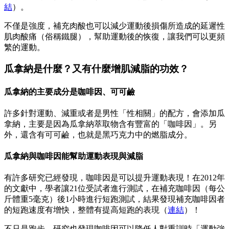
結
）。
不僅是強度，補充肉酸也可以減少運動後損傷所造成的延遲性
肌肉酸痛（俗稱鐵腿），幫助運動後的恢復，讓我們可以更頻
繁的運動。
瓜拿納是什麼？又有什麼增肌減脂的功效？
瓜拿納的主要成分是咖啡因、可可鹼
許多針對運動、減重或者是男性「性相關」的配方，會添加瓜
拿納，主要是因為瓜拿納萃取物含有豐富的「咖啡因」。另
外，還含有可可鹼，也就是黑巧克力中的燃脂成分。
瓜拿納與咖啡因能幫助運動表現與減脂
有許多研究已經發現，咖啡因是可以提升運動表現！在2012年
的文獻中，學者讓21位受試者進行測試，在補充咖啡因（每公
斤體重5毫克）後1小時進行短跑測試，結果發現補充咖啡因者
的短跑速度有增快，整體有提高短跑的表現（
連結
）！
不只是跑步，研究也發現咖啡因可以降低人對重訓時「運動強