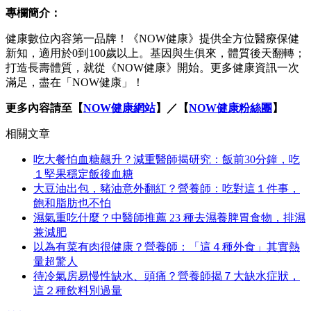
專欄簡介：
健康數位內容第一品牌！《NOW健康》提供全方位醫療保健
新知，適用於0到100歲以上。基因與生俱來，體質後天翻轉；
打造長壽體質，就從《NOW健康》開始。更多健康資訊一次
滿足，盡在「NOW健康」！
更多內容請至【
NOW健康網站
】／【
NOW健康粉絲團
】
相關文章
吃大餐怕血糖飆升？減重醫師揭研究：飯前30分鐘，吃
１堅果穩定飯後血糖
大豆油出包，豬油意外翻紅？營養師：吃對這１件事，
飽和脂肪也不怕
濕氣重吃什麼？中醫師推薦 23 種去濕養脾胃食物，排濕
兼減肥
以為有菜有肉很健康？營養師：「這４種外食」其實熱
量超驚人
待冷氣房易慢性缺水、頭痛？營養師揭７大缺水症狀，
這２種飲料別過量