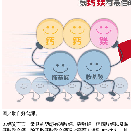
圖／取自好食課。
以鈣質而言，常見的型態有磷酸鈣、碳酸鈣、檸檬酸鈣以及胺
基酸螯合鈣，除了胺基酸螯合鈣吸收率可以達到80%之外，其