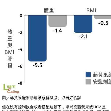
圖／藤黃果能幫助運動族群減脂。取自好食課
但在沒有控制飲食或者搭配運動下，單補充藤黃果或HCA是