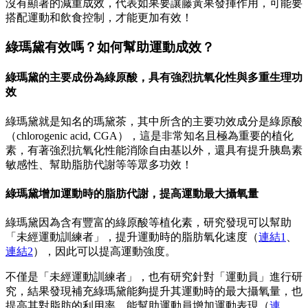
沒有顯著的減重成效，代表如果要讓藤黃果發揮作用，可能要
搭配運動和飲食控制，才能更加有效！
綠瑪黛有效嗎？如何幫助運動成效？
綠瑪黛的主要成份為綠原酸，具有強烈抗氧化性與多重生理功
效
綠瑪黛就是知名的瑪黛茶，其中所含的主要功效成分是綠原酸
（chlorogenic acid, CGA），這是非常知名且極為重要的植化
素，有著強烈抗氧化性能消除自由基以外，還具有提升胰島素
敏感性、幫助脂肪代謝等等眾多功效！
綠瑪黛增加運動時的脂肪代謝，提高運動最大攝氧量
綠瑪黛因為含有豐富的綠原酸等植化素，研究發現可以幫助
「未經運動訓練者」，提升運動時的脂肪氧化速度（
連結1
、
連結2
），因此可以提高運動強度。
不僅是「未經運動訓練者」，也有研究針對「運動員」進行研
究，結果發現補充綠瑪黛能夠提升其運動時的最大攝氧量，也
提高其對脂肪的利用率，能幫助運動員增加運動表現（
連