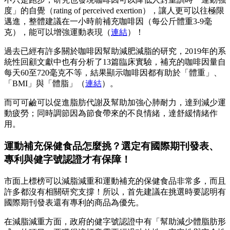
度」的自覺（rating of perceived exertion），讓人更可以往極限
邁進，整體建議在一小時前補充咖啡因（每公斤體重3-9毫
克），能可以增強運動表現（
連結
）！
過去已經有許多關於咖啡因幫助減肥減脂的研究，2019年的系
統性回顧文獻中也有分析了13篇臨床實驗，補充的咖啡因量自
每天60至720毫克不等，結果顯示咖啡因都有助於「體重」、
「BMI」與「體脂」（
連結
）。
而可可鹼可以促進脂肪代謝及幫助加強心肺耐力，達到減少運
動疲勞；同時調節因為節食帶來的不良情緒，達舒緩情緒作
用。
運動補充保健食品怎麼挑？選定有國際期刊發表、
專利與健字號認證才有保障！
市面上標榜可以減脂減重和運動補充的保健食品非常多，而且
許多都沒有相關研究支撐！所以，首先建議在挑選時要認明有
國際期刊發表還有專利的商品為優先。
在減脂減重方面，政府的健字號認證中有「幫助減少體脂肪形