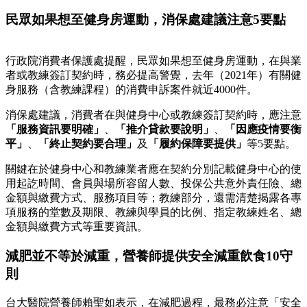
民眾如果想至健身房運動，消保處建議注意5要點
行政院消費者保護處提醒，民眾如果想至健身房運動，在與業
者或教練簽訂契約時，務必提高警覺，去年（2021年）有關健
身服務（含教練課程）的消費申訴案件就近4000件。
消保處建議，消費者在與健身中心或教練簽訂契約時，應注意
「服務資訊要明確」
、
「推介貸款要說明」
、
「因應疫情要衡
平」
、
「終止契約要合理」
及
「履約保障要提供」
等5要點。
關鍵在於健身中心和教練業者應在契約分別記載健身中心的使
用起訖時間、會員與場所容留人數、投保公共意外責任險、總
金額與繳費方式、服務項目等；教練部分，還需清楚揭露各專
項服務的堂數及期限、教練與學員的比例、指定教練姓名、總
金額與繳費方式等重要資訊。
減肥並不等於減重，營養師提供安全減重飲食10守
則
台大醫院營養師賴聖如表示，在減肥過程，最務必注意「安全