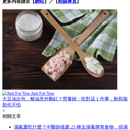
更多內容請至【
網站
】／【
粉絲專頁
】
Just For You
大豆油出包，豬油意外翻紅？營養師：吃對這１件事，飽和脂
肪也不怕
×
相關文章
濕氣重吃什麼？中醫師推薦 23 種去濕養脾胃食物，排濕