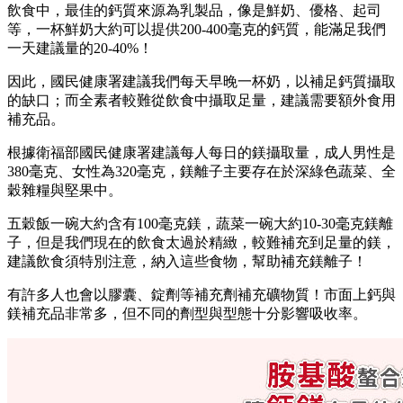
飲食中，最佳的鈣質來源為乳製品，像是鮮奶、優格、起司
等，一杯鮮奶大約可以提供200-400毫克的鈣質，能滿足我們
一天建議量的20-40%！
因此，國民健康署建議我們每天早晚一杯奶，以補足鈣質攝取
的缺口；而全素者較難從飲食中攝取足量，建議需要額外食用
補充品。
根據衛福部國民健康署建議每人每日的鎂攝取量，成人男性是
380毫克、女性為320毫克，鎂離子主要存在於深綠色蔬菜、全
穀雜糧與堅果中。
五穀飯一碗大約含有100毫克鎂，蔬菜一碗大約10-30毫克鎂離
子，但是我們現在的飲食太過於精緻，較難補充到足量的鎂，
建議飲食須特別注意，納入這些食物，幫助補充鎂離子！
有許多人也會以膠囊、錠劑等補充劑補充礦物質！市面上鈣與
鎂補充品非常多，但不同的劑型與型態十分影響吸收率。