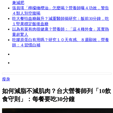
兼減肥
張員瑛「檸檬橄欖油」怎麼喝？營養師曝４功效，警告
４類人別空腹喝
吃大餐怕血糖飆升？減重醫師揭研究：飯前30分鐘，吃
１堅果穩定飯後血糖
以為有菜有肉很健康？營養師：「這４種外食」其實熱
量超驚人
吃膠原蛋白有用嗎？研究１０天有感、８週顯效，營養
師：４習慣白補
瘦身
如何減脂不減肌肉？台大營養師列「10飲
食守則」：每餐要吃30分鐘