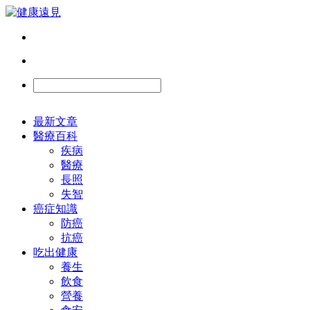
最新文章
醫療百科
疾病
醫療
長照
失智
癌症知識
防癌
抗癌
吃出健康
養生
飲食
營養