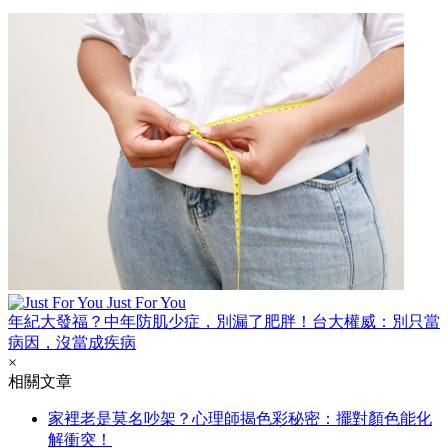
Just For You
年紀大發福？中年防肌少症，別漏了肥胖！台大權威：別只當
病因，沒當成疾病
×
相關文章
家裡老是莫名吵架？心理師揭色彩秘密：擺對顏色能化
解衝突！