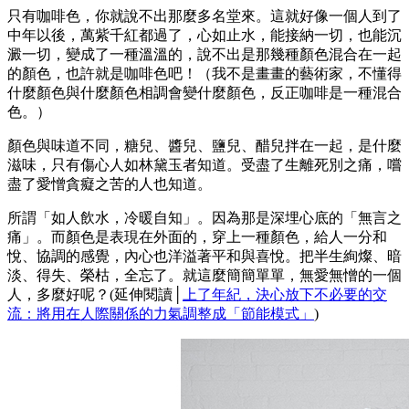
只有咖啡色，你就說不出那麼多名堂來。這就好像一個人到了
中年以後，萬紫千紅都過了，心如止水，能接納一切，也能沉
澱一切，變成了一種溫溫的，說不出是那幾種顏色混合在一起
的顏色，也許就是咖啡色吧！（我不是畫畫的藝術家，不懂得
什麼顏色與什麼顏色相調會變什麼顏色，反正咖啡是一種混合
色。）
顏色與味道不同，糖兒、醬兒、鹽兒、醋兒拌在一起，是什麼
滋味，只有傷心人如林黛玉者知道。受盡了生離死別之痛，嚐
盡了愛憎貪癡之苦的人也知道。
所謂「如人飲水，冷暖自知」。因為那是深埋心底的「無言之
痛」。而顏色是表現在外面的，穿上一種顏色，給人一分和
悅、協調的感覺，內心也洋溢著平和與喜悅。把半生絢燦、暗
淡、得失、榮枯，全忘了。就這麼簡簡單單，無愛無憎的一個
人，多麼好呢？(延伸閱讀│
上了年紀，決心放下不必要的交
流：將用在人際關係的力氣調整成「節能模式」
)