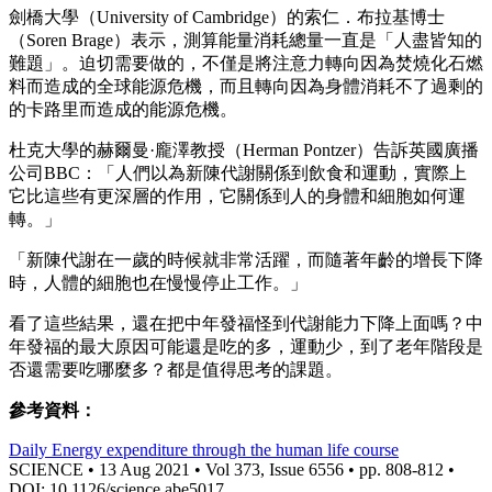
劍橋大學（University of Cambridge）的索仁．布拉基博士
（Soren Brage）表示，測算能量消耗總量一直是「人盡皆知的
難題」。迫切需要做的，不僅是將注意力轉向因為焚燒化石燃
料而造成的全球能源危機，而且轉向因為身體消耗不了過剩的
的卡路里而造成的能源危機。
杜克大學的赫爾曼·龐澤教授（Herman Pontzer）告訴英國廣播
公司BBC：「人們以為新陳代謝關係到飲食和運動，實際上
它比這些有更深層的作用，它關係到人的身體和細胞如何運
轉。」
「新陳代謝在一歲的時候就非常活躍，而隨著年齡的增長下降
時，人體的細胞也在慢慢停止工作。」
看了這些結果，還在把中年發福怪到代謝能力下降上面嗎？中
年發福的最大原因可能還是吃的多，運動少，到了老年階段是
否還需要吃哪麼多？都是值得思考的課題。
參考資料：
Daily Energy expenditure through the human life course
SCIENCE • 13 Aug 2021 • Vol 373, Issue 6556 • pp. 808-812 •
DOI: 10.1126/science.abe5017