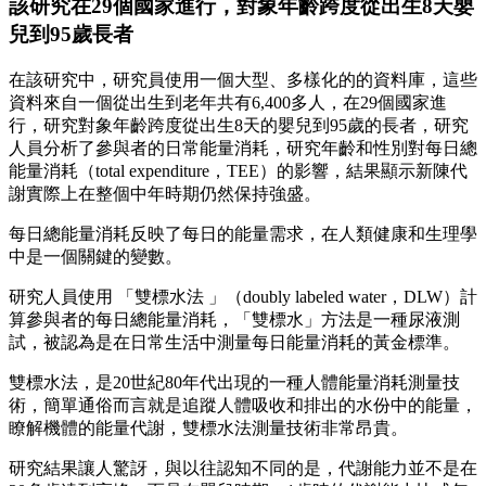
該研究在29個國家進行，對象年齡跨度從出生8天嬰
兒到95歲長者
在該研究中，研究員使用一個大型、多樣化的的資料庫，這些
資料來自一個從出生到老年共有6,400多人，在29個國家進
行，研究對象年齡跨度從出生8天的嬰兒到95歲的長者，研究
人員分析了參與者的日常能量消耗，研究年齡和性別對每日總
能量消耗（total expenditure，TEE）的影響，結果顯示新陳代
謝實際上在整個中年時期仍然保持強盛。
每日總能量消耗反映了每日的能量需求，在人類健康和生理學
中是一個關鍵的變數。
研究人員使用 「雙標水法 」（doubly labeled water，DLW）計
算參與者的每日總能量消耗，「雙標水」方法是一種尿液測
試，被認為是在日常生活中測量每日能量消耗的黃金標準。
雙標水法，是20世紀80年代出現的一種人體能量消耗測量技
術，簡單通俗而言就是追蹤人體吸收和排出的水份中的能量，
瞭解機體的能量代謝，雙標水法測量技術非常昂貴。
研究結果讓人驚訝，與以往認知不同的是，代謝能力並不是在