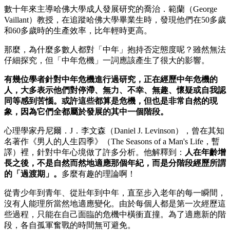
數十年來主導哈佛大學成人發展研究的喬治．範蘭（George
Vaillant）教授，在追蹤哈佛大學畢業生時，發現他們在50多歲
和60多歲時的生產效率，比年輕時更高。
那麼，為什麼多數人都對「中年」抱持否定態度呢？雖然無法
仔細探究，但「中年危機」一詞應該產生了很大的影響。
有幾位學者針對中年危機進行過研究，
正在經歷中年危機的
人，大多表示他們對停滯、無力、不幸、無趣、懷疑或自我認
同等感到苦惱。或許這些都算是危機，但也是非常自然的現
象，因為它們全都屬於發展的其中一個階段。
心理學家丹尼爾．J．李文森（Daniel J. Levinson），曾在其知
名著作《男人的人生四季》（The Seasons of a Man's Life，暫
譯）裡，針對中年心境做了許多分析。他解釋到：
人在年齡增
長之後，不是自然而然地適應那個年紀，而是分階段經歷所謂
的「過渡期」。
多麼有趣的理論啊！
從青少年到青年、從壯年到中年，直至步入老年的每一瞬間，
沒有人能理所當然地適應變化。由於每個人都是第一次經歷這
些過程，只能在自己面臨的危機中橫衝直撞。為了適應新的階
段，各自孤軍奮戰的時間無可避免。