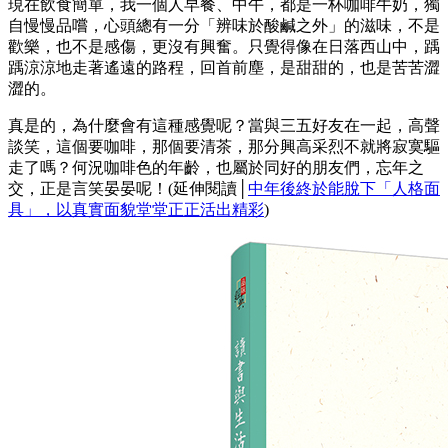
現在飲食簡單，我一個人早餐、中午，都是一杯咖啡牛奶，獨
自慢慢品嚐，心頭總有一分「辨味於酸鹹之外」的滋味，不是
歡樂，也不是感傷，更沒有興奮。只覺得像在日落西山中，踽
踽涼涼地走著遙遠的路程，回首前塵，是甜甜的，也是苦苦澀
澀的。
真是的，為什麼會有這種感覺呢？當與三五好友在一起，高聲
談笑，這個要咖啡，那個要清茶，那分興高采烈不就將寂寞驅
走了嗎？何況咖啡色的年齡，也屬於同好的朋友們，忘年之
交，正是言笑晏晏呢！(延伸閱讀│
中年後終於能脫下「人格面
具」，以真實面貌堂堂正正活出精彩
)