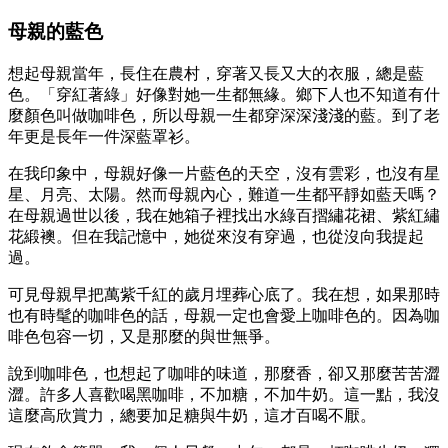
母親的藍色
想起母親當年，長住在農村，穿著又長又大的衣服，總是藍
色。「穿紅著綠」好像對她一生都無緣。鄉下人也不知道有什
麼顏色叫做咖啡色，所以母親一生都穿深深淺淺的藍。到了老
年更是長年一件深藍罩衫。
在我印象中，母親好像一片藍色的天空，沒有雲彩，也沒有星
星、月亮、太陽。然而母親內心，難道一生都平靜如藍天嗎？
在母親過世以後，我在她箱子裡找出水綠百摺繡花裙、紫紅繡
花緞襖。但在我記憶中，她從來沒有穿過，也從沒向我提起
過。
可見母親早把萬紫千紅的歲月埋葬心底了。我在想，如果那時
也有時髦的咖啡色的話，母親一定也會愛上咖啡色的。因為咖
啡色包容一切，又是那麼的與世無爭。
說到咖啡色，也想起了咖啡的味道，那麼香，卻又那麼苦苦澀
澀。許多人喜歡喝黑咖啡，不加糖，不加牛奶。這一點，我沒
這麼高欣賞力，總要加足糖與牛奶，這才百喝不厭。