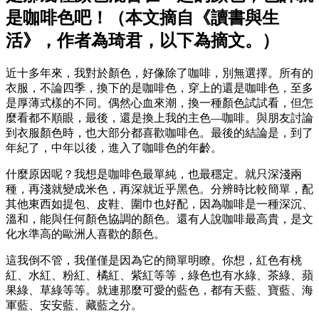
是咖啡色吧！（本文摘自《讀書與生
活》，作者為琦君，以下為摘文。）
近十多年來，我對於顏色，好像除了咖啡，別無選擇。所有的
衣服，不論四季，換下的是咖啡色，穿上的還是咖啡色，至多
是厚薄式樣的不同。偶然心血來潮，換一種顏色試試看，但怎
麼看都不順眼，最後，還是換上我的主色—咖啡。與朋友討論
到衣服顏色時，也大部分都喜歡咖啡色。最後的結論是，到了
年紀了，中年以後，進入了咖啡色的年齡。
什麼原因呢？我想是咖啡色最單純，也最穩定。就只深淺兩
種，再淺就變成米色，再深就近乎黑色。分辨時比較簡單，配
其他東西如提包、皮鞋、圍巾也好配，因為咖啡是一種深沉、
溫和，能與任何顏色協調的顏色。還有人說咖啡最高貴，是文
化水準高的歐洲人喜歡的顏色。
這我倒不管，我僅僅是因為它的簡單明瞭。你想，紅色有桃
紅、水紅、粉紅、橘紅、紫紅等等，綠色也有水綠、茶綠、蘋
果綠、草綠等等。就連那麼可愛的藍色，都有天藍、寶藍、海
軍藍、安安藍、藏藍之分。