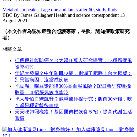
Metabolism peaks at age one and tanks after 60, study finds
BBC By James Gallagher Health and science correspondent 13
August 2021
（本文作者為認知症整合照護專家，長照、認知症政策研究
者）
相關文章
打瘦瘦針能防癌？台大醫16萬人研究證實：13種癌症風
險降41%
年紀大發福？中年防肌少症，別漏了肥胖！台大權威：
別只當病因，沒當成疾病
吃豆腐、喝豆漿能降30%高血壓風險？BMJ新研究曝攝
取量，４招脹氣族也能吃
吃大餐怕血糖飆升？減重醫師揭研究：飯前30分鐘，吃
１堅果穩定飯後血糖
天天吃飽照樣瘦！基因醫傳授飲食５招＋提高代謝生活
習慣
加入健康遠見Line，對身體
好！