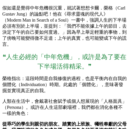
假如還是覺得中年危機很沉重，就試著想想卡爾．榮格（Carl
Gustav Jung）的論點吧！他在《尋求靈魂的現代人》
（Modern Man in Search of a Soul）一書中，強調人生的下半場
必須有別於上半場，並提到：「我們不能依據上午的節目，去
決定下午的自己要如何度過。」因為早上舉足輕重的事物，到
了傍晚可能變得微不足道；上午的真實，也可能變成下午的謊
言。
❝人生必經的「中年危機」，或許是為了要在
下半場活得精采。❞
榮格指出：這段時間是自我修復的過程，也是平衡內在自我的
個體化（Individuation）時期。此處的「個體化」，意味著發
掘並實現真正的自我。
人類在生活中，會戴著社會賦予或個人想展現的「人格面具」
（Persona）。或許在人生這部劇場裡，我們都在消化各種不
一樣的角色：
從乖巧的學生到親切的朋友、踏實的上班族、犧牲奉獻的父母