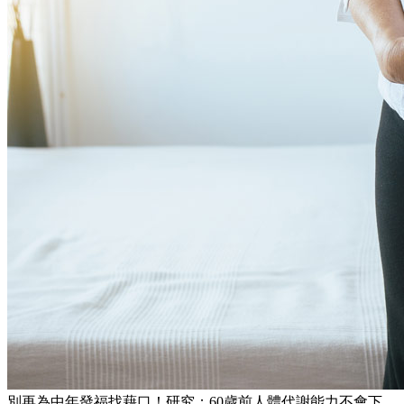
別再為中年發福找藉口！研究：60歲前人體代謝能力不會下