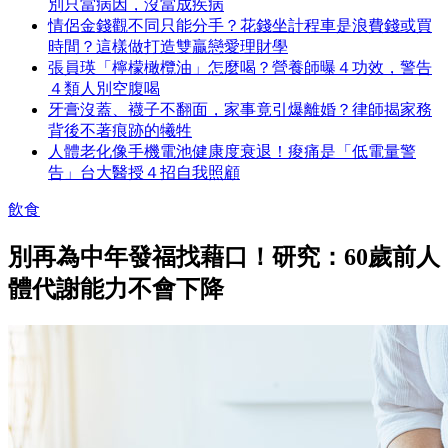
別只當病因，沒當成疾病
情侶金錢觀不同只能分手？花錢坐計程車是浪費錢或買
時間？這樣做打造雙贏戀愛理財學
張員瑛「檸檬橄欖油」怎麼喝？營養師曝４功效，警告
４類人別空腹喝
牙膏沒蓋、襪子不翻面，家事竟引爆離婚？律師揭家務
背後不著痕跡的犧牲
人體老化像手機電池健康度衰退！痠痛是「低電量警
告」台大醫授４招自我照顧
飲食
別再為中年發福找藉口！研究：60歲前人
體代謝能力不會下降