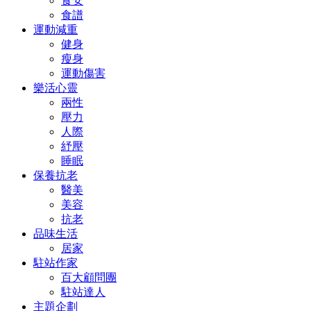
食安
食譜
運動減重
健身
瘦身
運動傷害
樂活心靈
兩性
壓力
人際
紓壓
睡眠
保養抗老
醫美
美容
抗老
品味生活
居家
駐站作家
百大顧問團
駐站達人
主題企劃