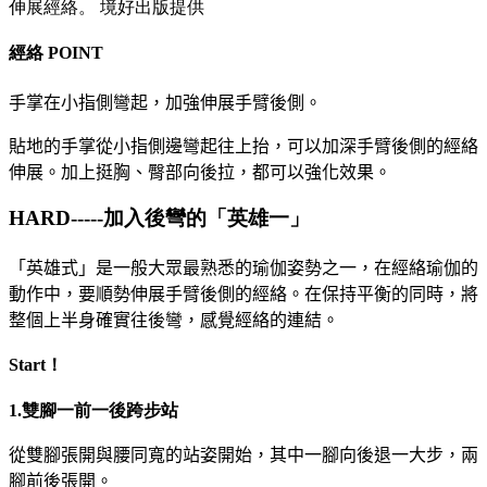
伸展經絡。 境好出版提供
經絡 POINT
手掌在小指側彎起，加強伸展手臂後側。
貼地的手掌從小指側邊彎起往上抬，可以加深手臂後側的經絡
伸展。加上挺胸、臀部向後拉，都可以強化效果。
HARD-----加入後彎的「英雄一」
「英雄式」是一般大眾最熟悉的瑜伽姿勢之一，在經絡瑜伽的
動作中，要順勢伸展手臂後側的經絡。在保持平衡的同時，將
整個上半身確實往後彎，感覺經絡的連結。
Start！
1.雙腳一前一後跨步站
從雙腳張開與腰同寬的站姿開始，其中一腳向後退一大步，兩
腳前後張開。