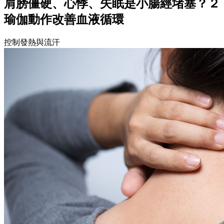
肩膀僵硬、心悸、失眠是小腸經堵塞？２
瑜伽動作改善血液循環
控制發熱與流汗