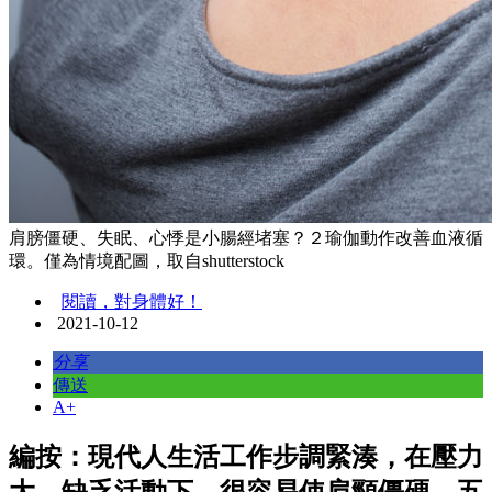
肩膀僵硬、失眠、心悸是小腸經堵塞？２瑜伽動作改善血液循
環。僅為情境配圖，取自shutterstock
閱讀，對身體好！
2021-10-12
分享
傳送
A+
編按：現代人生活工作步調緊湊，在壓力
大、缺乏活動下，很容易使肩頸僵硬、五