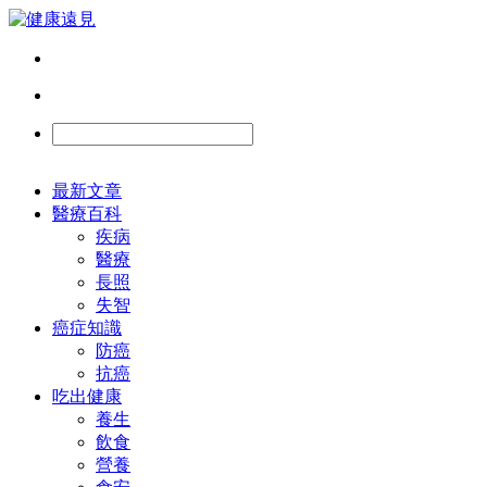
最新文章
醫療百科
疾病
醫療
長照
失智
癌症知識
防癌
抗癌
吃出健康
養生
飲食
營養