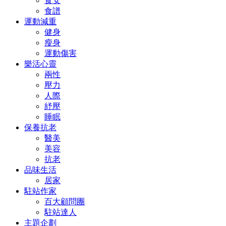
食安
食譜
運動減重
健身
瘦身
運動傷害
樂活心靈
兩性
壓力
人際
紓壓
睡眠
保養抗老
醫美
美容
抗老
品味生活
居家
駐站作家
百大顧問團
駐站達人
主題企劃