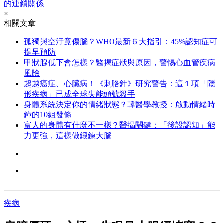
的連鎖關係
×
相關文章
孤獨與空汙竟傷腦？WHO最新６大指引：45%認知症可
提早預防
甲狀腺低下會怎樣？醫揭症狀與原因，警惕心血管疾病
風險
超越癌症、心臟病！《刺胳針》研究警告：這１項「隱
形疾病」已成全球失能頭號殺手
身體系統決定你的情緒狀態？韓醫學教授：啟動情緒時
鐘的10組發條
富人的身體有什麼不一樣？醫揭關鍵：「後設認知」能
力更強，這樣做鍛鍊大腦
疾病