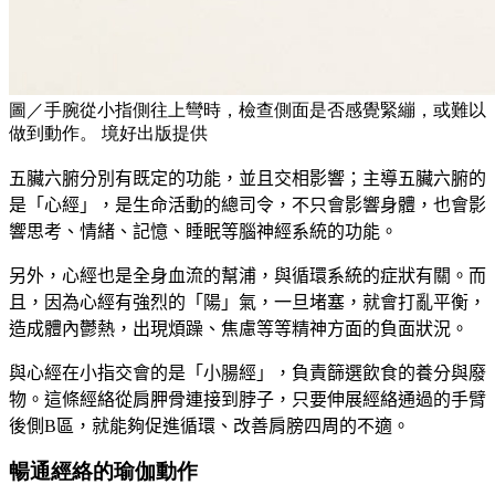
圖／手腕從小指側往上彎時，檢查側面是否感覺緊繃，或難以
做到動作。 境好出版提供
五臟六腑分別有既定的功能，並且交相影響；主導五臟六腑的
是「心經」，是生命活動的總司令，不只會影響身體，也會影
響思考、情緒、記憶、睡眠等腦神經系統的功能。
另外，心經也是全身血流的幫浦，與循環系統的症狀有關。而
且，因為心經有強烈的「陽」氣，一旦堵塞，就會打亂平衡，
造成體內鬱熱，出現煩躁、焦慮等等精神方面的負面狀況。
與心經在小指交會的是「小腸經」，負責篩選飲食的養分與廢
物。這條經絡從肩胛骨連接到脖子，只要伸展經絡通過的手臂
後側B區，就能夠促進循環、改善肩膀四周的不適。
暢通經絡的瑜伽動作