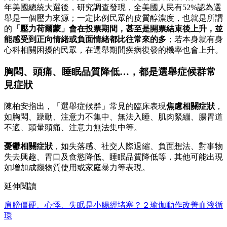
年美國總統大選後，研究調查發現，全美國人民有52%認為選
舉是一個壓力來源；一定比例民眾的皮質醇濃度，也就是所謂
的
「壓力荷爾蒙」會在投票期間，甚至是開票結束後上升，並
能感受到正向情緒或負面情緒都比往常來的多
；若本身就有身
心科相關困擾的民眾，在選舉期間疾病復發的機率也會上升。
胸悶、頭痛、睡眠品質降低…，都是選舉症候群常
見症狀
陳柏安指出，「選舉症候群」常見的臨床表現
焦慮相關症狀
，
如胸悶、躁動、注意力不集中、無法入睡、肌肉緊繃、腸胃道
不適、頭暈頭痛、注意力無法集中等。
憂鬱相關症狀
，如失落感、社交人際退縮、負面想法、對事物
失去興趣、胃口及食慾降低、睡眠品質降低等，其他可能出現
如增加成癮物質使用或家庭暴力等表現。
延伸閱讀
肩膀僵硬、心悸、失眠是小腸經堵塞？２瑜伽動作改善血液循
環