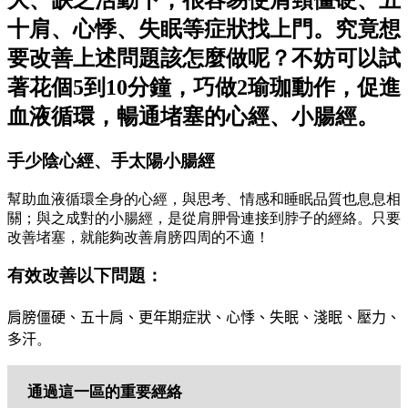
十肩、心悸、失眠等症狀找上門。究竟想
要改善上述問題該怎麼做呢？不妨可以試
著花個5到10分鐘，巧做2瑜珈動作，促進
血液循環，暢通堵塞的心經、小腸經。
手少陰心經、手太陽小腸經
幫助血液循環全身的心經，與思考、情感和睡眠品質也息息相
關；與之成對的小腸經，是從肩胛骨連接到脖子的經絡。只要
改善堵塞，就能夠改善肩膀四周的不適！
有效改善以下問題：
肩膀僵硬
、
五十肩
、
更年期症狀
、
心悸
、
失眠
、
淺眠
、
壓力
、
多汗
。
通過這一區的重要經絡