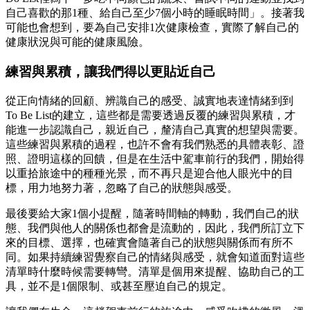
自己喜歡的那1種、給自己至少7個小時的睡眠時間」。接著我
可能也會想到，要為自己安排1次健康檢查，實際了解自己的
健康狀況與可能的健康風險。
練習與累積，讓我們得以更貼近自己
從正向情緒的回顧、辨識自己的感受、誠實地表達情緒到到
To Be List的建立，這些都是需要透過反覆的練習與累積，才
能進一步認識自己，親近自己，釐清自己真實的想望與需要。
這些練習與累積的過程，也許不會有我們熟悉的具體表彰、證
照、證明這樣的回饋，但是在生活中駕車前行的我們，開始得
以重拾旅途中的種種光景，而不再只是迎合他人眼光中的目
標，用力地努力著，忽略了自己的狀態與感受。
最後要給大家1個小提醒，隨著時間軸的轉動，我們自己的狀
態、我們與他人的關係也都會是流動的，因此，我們所訂立下
來的目標、選擇，也確實會隨著自己的狀態與關係而有所不
同。如果持續練習覺察自己的情緒與感受，就會知道面對這些
清單時什麼時候需要轉彎。清單是個用來提醒、協助自己的工
具，並不是1個限制、或甚至壓迫自己的規定。