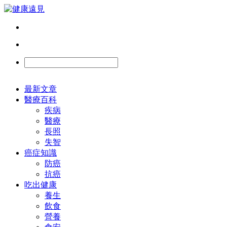
最新文章
醫療百科
疾病
醫療
長照
失智
癌症知識
防癌
抗癌
吃出健康
養生
飲食
營養