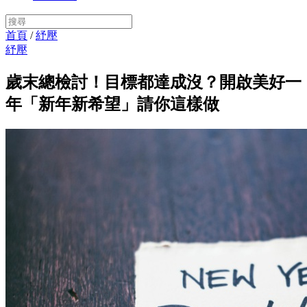
首頁
/
紓壓
紓壓
歲末總檢討！目標都達成沒？開啟美好一
年「新年新希望」請你這樣做