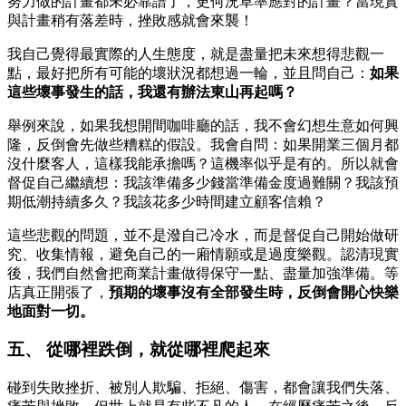
努力做的計畫都未必靠譜了，更何況草率應對的計畫？當現實
與計畫稍有落差時，挫敗感就會來襲！
我自己覺得最實際的人生態度，就是盡量把未來想得悲觀一
點，最好把所有可能的壞狀況都想過一輪，並且問自己：
如果
這些壞事發生的話，我還有辦法東山再起嗎？
舉例來說，如果我想開間咖啡廳的話，我不會幻想生意如何興
隆，反倒會先做些糟糕的假設。我會自問：如果開業三個月都
沒什麼客人，這樣我能承擔嗎？這機率似乎是有的。所以就會
督促自己繼續想：我該準備多少錢當準備金度過難關？我該預
期低潮持續多久？我該花多少時間建立顧客信賴？
這些悲觀的問題，並不是潑自己冷水，而是督促自己開始做研
究、收集情報，避免自己的一廂情願或是過度樂觀。認清現實
後，我們自然會把商業計畫做得保守一點、盡量加強準備。等
店真正開張了，
預期的壞事沒有全部發生時，反倒會開心快樂
地面對一切。
五、 從哪裡跌倒，就從哪裡爬起來
碰到失敗挫折、被別人欺騙、拒絕、傷害，都會讓我們失落、