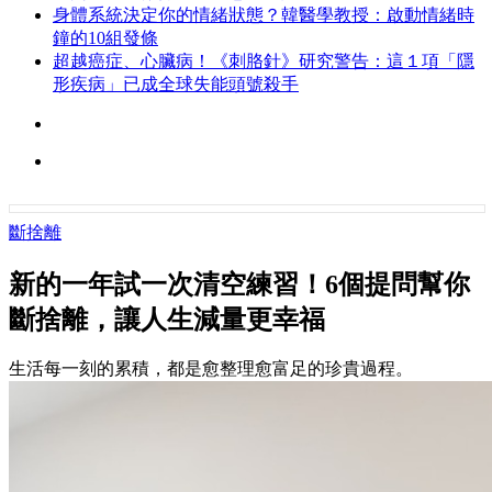
身體系統決定你的情緒狀態？韓醫學教授：啟動情緒時
鐘的10組發條
超越癌症、心臟病！《刺胳針》研究警告：這１項「隱
形疾病」已成全球失能頭號殺手
斷捨離
新的一年試一次清空練習！6個提問幫你
斷捨離，讓人生減量更幸福
生活每一刻的累積，都是愈整理愈富足的珍貴過程。