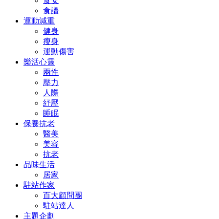
食安
食譜
運動減重
健身
瘦身
運動傷害
樂活心靈
兩性
壓力
人際
紓壓
睡眠
保養抗老
醫美
美容
抗老
品味生活
居家
駐站作家
百大顧問團
駐站達人
主題企劃