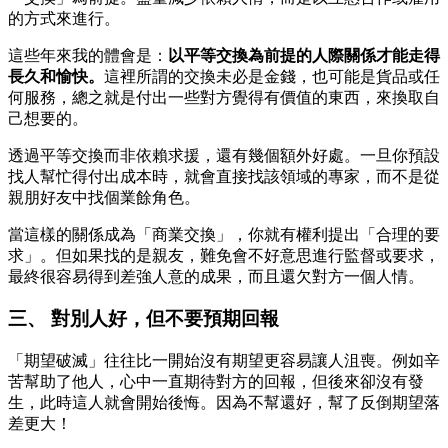
的方式來進行。
這些年來我的體會是：
以平等交換為前提的人際關係才能走得
長久和愉快。
這裡所謂的交換未必是金錢，也可能是貨品或任
何服務，總之就是付出一些對方覺得有價值的東西，來換取自
己想要的。
透過平等交換而非依賴求援，還有幾個額外好處。一旦你預設
找人幫忙得付出成本時，就會直接找該領域的專家，而不是從
親朋好友中找個業餘角色。
當這樣的關係成為「商業交換」，你就有權利提出「合理的要
求」。但如果找的是親友，難免會不好意思進行監督或要求，
最終很容易得到差強人意的成果，而且還欠對方一個人情。
三、 對別人好，但不要預期回報
「期望破滅」往往比一開始沒有期望更容易讓人沮喪。例如辛
苦幫助了他人，心中一直期待對方的回報，但後來卻沒有發
生，此時這人就會開始後悔。因為不幫還好，幫了反倒期望落
差更大！