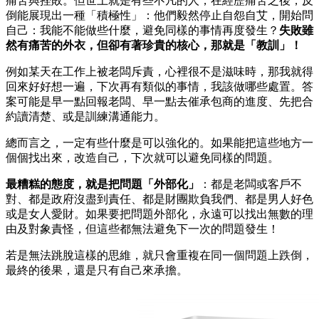
痛苦與挫敗。但世上就是有些不凡的人，在經歷痛苦之後，反
倒能展現出一種「積極性」：他們毅然停止自怨自艾，開始問
自己：我能不能做些什麼，避免同樣的事情再度發生？
失敗雖
然有痛苦的外衣，但卻有著珍貴的核心，那就是「教訓」！
例如某天在工作上被老闆斥責，心裡很不是滋味時，那我就得
回來好好想一遍，下次再有類似的事情，我該做哪些處置。答
案可能是早一點回報老闆、早一點去催承包商的進度、先把合
約讀清楚、或是訓練溝通能力。
總而言之，一定有些什麼是可以強化的。如果能把這些地方一
個個找出來，改造自己，下次就可以避免同樣的問題。
最糟糕的態度，就是把問題「外部化」
：都是老闆或客戶不
對、都是政府沒盡到責任、都是財團欺負我們、都是男人好色
或是女人愛財。如果要把問題外部化，永遠可以找出無數的理
由及對象責怪，但這些都無法避免下一次的問題發生！
若是無法跳脫這樣的思維，就只會重複在同一個問題上跌倒，
最終的後果，還是只有自己來承擔。