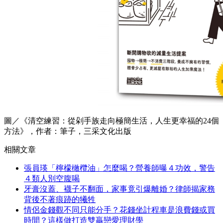
圖／《清空練習：從剁手族走向極簡生活，人生更幸福的24個
方法》，作者：筆子，三采文化出版
相關文章
張員瑛「檸檬橄欖油」怎麼喝？營養師曝４功效，警告
４類人別空腹喝
牙膏沒蓋、襪子不翻面，家事竟引爆離婚？律師揭家務
背後不著痕跡的犧牲
情侶金錢觀不同只能分手？花錢坐計程車是浪費錢或買
時間？這樣做打造雙贏戀愛理財學