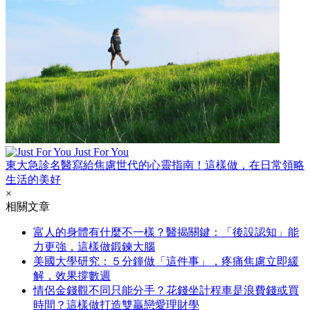
Just For You
東大急診名醫寫給焦慮世代的心靈指南！這樣做，在日常領略
生活的美好
×
相關文章
富人的身體有什麼不一樣？醫揭關鍵：「後設認知」能
力更強，這樣做鍛鍊大腦
美國大學研究：５分鐘做「這件事」，疼痛焦慮立即緩
解，效果撐數週
情侶金錢觀不同只能分手？花錢坐計程車是浪費錢或買
時間？這樣做打造雙贏戀愛理財學