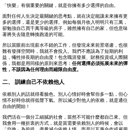
「快樂」有個重要的關鍵，就是你擁有多少選擇的自由。
面對任何人生決定最關鍵的思考點，就在決定能讓未來擁有更
多的選擇，還是更少的選擇。例如每個月收入明明只有三萬，
卻勉強自己買千萬等級的房子，雖然擁有自己的家，但也意味
著將失去隨意轉換跑道的可能。
所以當眼前出現薪水不錯的工作，但發現未來前景堪慮，也很
難有發揮空間時，我就不會投入。我們不應該為了短期的利
益，犧牲掉長期的自由度！包含職涯發展、財務投資或人際關
係，我都是用同樣的原則來思考：
任何選擇必須拓展未來的彈
性，不該因為任何理由而縮限自由度。
二、 訓練自己不依賴他人
依賴別人的話就得看臉色。別人心情好時會幫你多一點，但心
情不好時你就得低聲下氣。所以減少對他人的依賴，就是通往
自由的開始！
我們活在一個分工細膩的社會，當然不可能什麼都自己來。但
我會用一種折衷的方式，就是當需要依賴別人的時候，會以
「交換」為前提。盡量減少依賴人情，而是以互惠合作或雇用