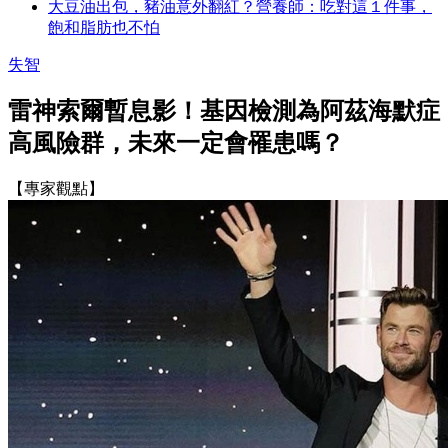
大豆油出包，豬油意外翻紅？營養師：吃對這１件事，
飽和脂肪也不怕
失智
雷神索爾暫息影！基因檢測為阿茲海默症
高風險群，未來一定會罹患嗎？
【專家觀點】