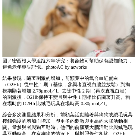
圖／密西根大學追蹤六年研究：養寵物可幫助保有認知能力，
避免老年喪失記憶。photoAC by acworks
結果發現，隨著刺激的增加，前額葉中的氧合血紅蛋白
（O2Hb）從中性 1 期（基線，參與者直視白牆並放鬆）到撫
摸期顯著增加 2.78μmol／l。去除中性 2 期（再次直視白牆）
的刺激後，O2Hb保持不變且與中性 1 期相比仍顯著升高。狗
在場時的 O2Hb 比絨毛玩具在場時高 0.80μmol／l。
綜合多次測量結果和分析，前額葉活動隨著與狗狗或絨毛玩具
接觸強度的增加而增加，即更多的刺激與更高的大腦活動相
關。當參與者與狗互動時，他們的前額葉大腦活動比與絨毛玩
具互動時高。在有狗狗的情況下，與對照條件相比，O2Hb、