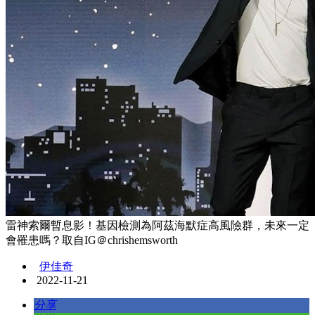
雷神索爾暫息影！基因檢測為阿茲海默症高風險群，未來一定
會罹患嗎？取自IG＠chrishemsworth
伊佳奇
2022-11-21
分享