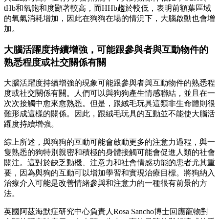
tHb和氧飽和度顯著較高，而HHb趨於較低，表明前額葉區域
的氧氣消耗增加，因此在狗狗在場的情況下，大腦啟動也會增
加。
大腦活躍度持續增強，可能跟參與者與互動物件的
熟悉程度或社交關係有關
大腦活躍度持續增強的現象可能跟參與者與互動物件的熟悉程
度或社交關係有關。人們可以與狗狗產生情感聯結，並且在一
次次接觸中愈來愈熟悉。但是，跟絨毛玩具這類非生命體則很
難形成這樣的關係。因此，跟絨毛玩具的互動並不能使大腦活
躍度持續增強。
綜上所述，與狗狗的互動可能會啟動更多的注意力過程，與一
隻熟悉的狗特別親密和積極的身體接觸可能會促進人類的社會
關注。這對於缺乏動機、注意力和社會情感功能的患者尤其重
要，因為與狗的互動可以增加學習和實現治療目標。將狗納入
治療介入可能是改善情緒參與和注意力的一種很有前景的方
法。
英國阿茲海默症研究中心負責人Rosa Sancho博士回應寵物對