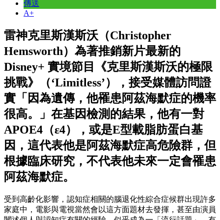
傳送
A+
雷神克里斯漢斯沃（Christopher
Hemsworth）為著推銷新片最新的
Disney+ 實境節目《克里斯漢斯沃的極限
挑戰》（‘Limitless’），接受媒體訪問證
實「因為遺傳，他罹患阿茲海默症的機率
很高。」在基因檢測的結果，他有一對
APOE4（ε4），或是E型載脂肪蛋白基
因，這代表他是阿茲海默症高危險群，但
根據臨床研究，不代表他未來一定會罹患
阿茲海默症。
受到高齡化影響，認知症相關的腦退化性綜合症候群出現許多
家庭中，電影與電視當然會以這方面題材去發揮，甚至由演員
闡述個人與認知症有關的經驗，似乎成為一「流行話題」，有