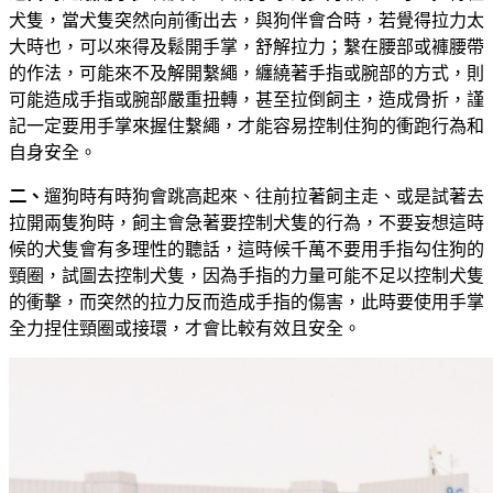
犬隻
，
當犬隻突然向前衝出去，與狗伴會合時，若覺得拉力太
大時也，可以來得及鬆開手掌，舒解拉力；繫在腰部或褲腰帶
的作法，可能來不及解開繫繩，纏繞著手指或腕部的方式，則
可能造成手指或腕部嚴重扭轉，甚至拉倒飼主，造成骨折，謹
記一定要用手掌來握住繫繩，才能容易控制住狗的衝跑行為和
自身安全。
二、
遛狗時有時狗會跳高起來、往前拉著飼主走、或是試著去
拉開兩隻狗時，飼主會急著要控制犬隻的行為，不要妄想這時
候的犬隻會有多理性的聽話，這時候千萬不要用手指勾住狗的
頸圈，試圖去控制犬隻，因為手指的力量可能不足以控制犬隻
的衝擊，而突然的拉力反而造成手指的傷害，此時要使用手掌
全力捏住頸圈或接環，才會比較有效且安全。