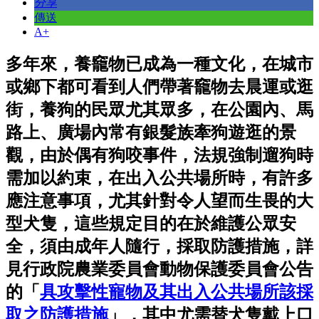
分享
傳送
A+
多年來，養竉物已成為一種文化，在城市
或鄉下都可看到人們帶著竉物去晨運或逛
街，養狗的民眾尤其眾多，在公園內、馬
路上、廣場內常有銀髮族牽狗遊逛的景
觀，由於偶有狗咬事件，法規強制遛狗時
需加以約束，在出入公共場所時，有許多
應注意事項，尤其針對令人望而生畏的大
型犬隻，這些規定目的在於維護公眾安
全，須由成年人隨行，採取防護措施，詳
見行政院農業委員會動物保護委員會公告
的「
具攻擊性寵物及其出入公共場所該採
取之防護措施
」，其中尤需替犬隻戴上口