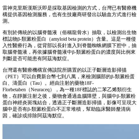
雷神克里斯漢斯沃即是採取基因檢測的方式，台灣已有醫療機
構提供基因檢測服務，也有生技廠商研發出以驗血方式進行檢
測。
有別於傳統的以腦脊髓液（俗稱龍骨水）抽取，以檢測出生物
標誌物β-類澱粉蛋白（amyloid beta protein）含量。這是一種侵
入性醫療行為，從背部以長針進入到脊髓蜘蛛網膜下腔中，抽
取腦脊髓液，再依據腦脊髓液中β-類澱粉蛋白的濃度與比例來
判斷是否可能患有阿茲海默症。
台灣還有醫療機構宣傳該院所購置的以正子斷層造影掃描
（PET）可以自費新台幣七到八萬，來檢測腦部的β-類澱粉蛋
白、濤蛋白（Tau）。經由注射的藥物18F-
Florbetaben（Neuraceq），為一種18F標誌的二苯乙烯類衍生
物，在靜脈注射之後，藥物會通過血腦障壁，與腦中β-類澱粉
蛋白神經炎斑塊結合，透過正子斷層造影掃描，影像可呈現大
腦中是否有β-類澱粉蛋白不正常堆積，幫助臨床醫師釐清病
因，確診或排除阿茲海默症。