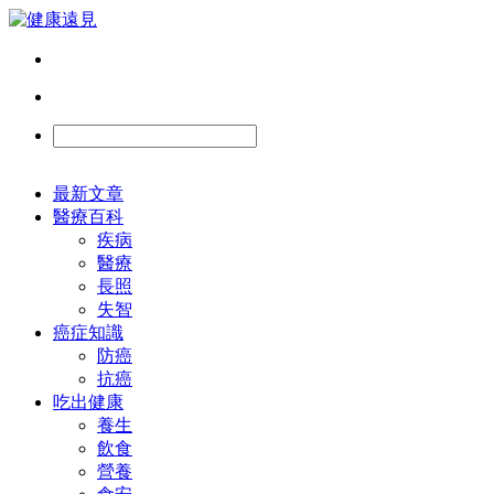
最新文章
醫療百科
疾病
醫療
長照
失智
癌症知識
防癌
抗癌
吃出健康
養生
飲食
營養