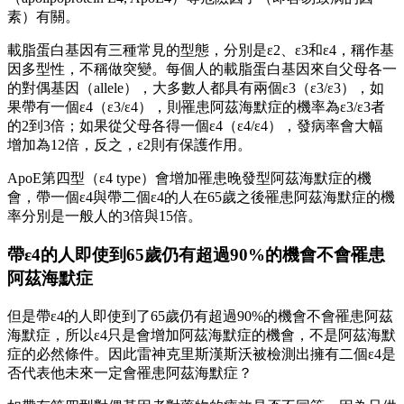
素）有關。
載脂蛋白基因有三種常見的型態，分別是ε2、ε3和ε4，稱作基
因多型性，不稱做突變。每個人的載脂蛋白基因來自父母各一
的對偶基因（allele），大多數人都具有兩個ε3（ε3/ε3），如
果帶有一個ε4（ε3/ε4），則罹患阿茲海默症的機率為ε3/ε3者
的2到3倍；如果從父母各得一個ε4（ε4/ε4），發病率會大幅
增加為12倍，反之，ε2則有保護作用。
ApoE第四型（ε4 type）會增加罹患晚發型阿茲海默症的機
會，帶一個ε4與帶二個ε4的人在65歲之後罹患阿茲海默症的機
率分別是一般人的3倍與15倍。
帶ε4的人即使到65歲仍有超過90%的機會不會罹患
阿茲海默症
但是帶ε4的人即使到了65歲仍有超過90%的機會不會罹患阿茲
海默症，所以ε4只是會增加阿茲海默症的機會，不是阿茲海默
症的必然條件。因此雷神克里斯漢斯沃被檢測出擁有二個ε4是
否代表他未來一定會罹患阿茲海默症？