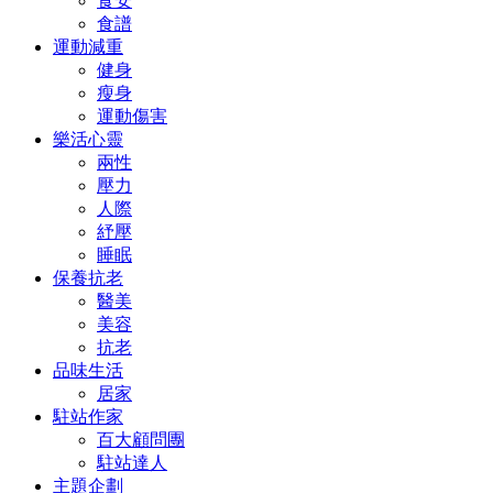
食安
食譜
運動減重
健身
瘦身
運動傷害
樂活心靈
兩性
壓力
人際
紓壓
睡眠
保養抗老
醫美
美容
抗老
品味生活
居家
駐站作家
百大顧問團
駐站達人
主題企劃