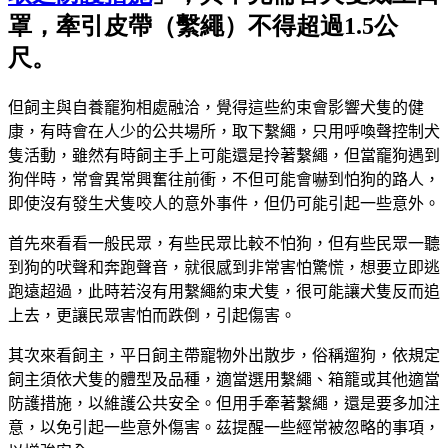
罩，牽引皮帶（繫繩）不得超過1.5公
尺。
但飼主與自養竉狗相處融洽，覺得這些約束會影響犬隻的健
康，有時會在人少的公共場所，取下繫繩，只用呼喚聲控制犬
隻活動，雖然有時飼主手上可能還是拎著繫繩，但當竉狗遇到
狗伴時，常會異常興奮往前衝，不但可能會嚇到怕狗的路人，
即使沒有發生犬隻咬人的意外事件，但仍可能引起一些意外。
首先來看看一般民眾，有些民眾比較不怕狗，但有些民眾一聽
到狗的吠聲和奔跑聲音，就很感到非常害怕驚慌，想要立即逃
跑遠超過，此時若沒有用繫繩約束犬隻，很可能讓犬隻反而追
上去，更讓民眾害怕而跌倒，引起傷害。
其次來看飼主，平日飼主帶寵物外出散步，俗稱遛狗，依規定
飼主須依犬隻的體型及品種，適當選用繫繩、箱籠或其他適當
防護措施，以維護公共安全。但用手牽著繫繩，還是要多加注
意，以免引起一些意外傷害。茲提醒一些經常被忽略的事項，