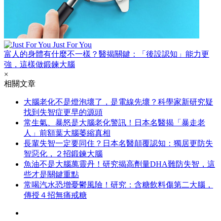
Just For You
富人的身體有什麼不一樣？醫揭關鍵：「後設認知」能力更
強，這樣做鍛鍊大腦
×
相關文章
大腦老化不是燈泡壞了，是電線先壞？科學家新研究疑
找到失智症更早的源頭
常生氣、暴怒是大腦老化警訊！日本名醫揭「暴走老
人」前額葉大腦萎縮真相
長輩失智一定要同住？日本名醫顛覆認知：獨居更防失
智惡化，２招鍛鍊大腦
魚油不是大腦萬靈丹！研究揭高劑量DHA難防失智，這
些才是關鍵重點
常喝汽水恐增憂鬱風險！研究：含糖飲料傷第二大腦，
傳授４招無痛戒糖