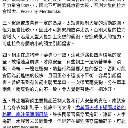
但力量會比較小，因此不可將繫繩放得太長，否則犬隻的拉力
會增大。Pexels by Merdumikul
三、
繫繩或皮帶有一定的長度，太短會限制犬隻的活動範圍，
但力量會比較小，因此不可將繫繩放得太長，否則犬隻的拉力
會增大，若是大型犬隻加上突然的衝跑，會造成很大的拉力，
可能拉倒身體瘦小的飼主引起傷害。
四、
飼主在遛狗時，要專心一致，注意道路和四周環境的安
全，放慢速度前進，才能安全；有些飼主一邊騎著單車、滑
板、滑輪，一邊在遛狗，這些行為需要犬隻的配合，否則可能
會因為前進速度較快，且因重心不穩或不平衡，容易引起傷
害。曾經看到有位飼主騎著單車，一次帶著兩隻狗，分在單車
兩側，兩隻狗的方向不一致，令人覺得替他捏一把冷汗。
五、
外出遛狗飼主要擔起管制犬隻和行人安全的責任，應該穿
上合身衣物和鞋子，鞋底不可太滑，
尤其雨天或下過雨以後的
路面，應注意滑倒風險
，許多民眾習慣穿著拖鞋、涼鞋、人字
拖鞋、木屐等去公園散步，但是若在遛狗時穿這種鞋子，可能