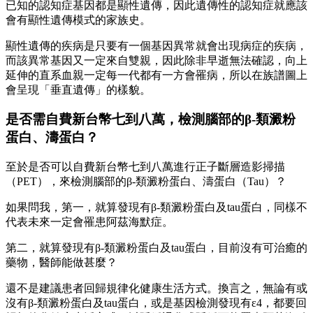
已知的認知症基因都是顯性遺傳，因此遺傳性的認知症就應該
會有顯性遺傳模式的家族史。
顯性遺傳的疾病是只要有一個基因異常就會出現病症的疾病，
而該異常基因又一定來自雙親，因此除非早逝無法確認，向上
延伸的直系血親一定每一代都有一方會罹病，所以在族譜圖上
會呈現「垂直遺傳」的樣貌。
是否需自費新台幣七到八萬，檢測腦部的β-類澱粉
蛋白、濤蛋白？
至於是否可以自費新台幣七到八萬進行正子斷層造影掃描
（PET），來檢測腦部的β-類澱粉蛋白、濤蛋白（Tau）？
如果問我，第一，就算發現有β-類澱粉蛋白及tau蛋白，同樣不
代表未來一定會罹患阿茲海默症。
第二，就算發現有β-類澱粉蛋白及tau蛋白，目前沒有可治癒的
藥物，醫師能做甚麼？
還不是建議患者回歸規律化健康生活方式。換言之，無論有或
沒有β-類澱粉蛋白及tau蛋白，或是基因檢測發現有ε4，都要回