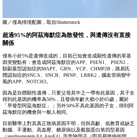
圖／僅為情境配圖，取自Shutterstock
超過95%的阿茲海默症為散發性，與遺傳沒有直接
關係
僅有小於5%是遺傳造成的，目前已知會造成顯性遺傳的單基
因突變點有：會造成阿茲海默症的APP、PSEN1、 PSEN2，
額顳葉型認知症的MAPT、GRN、VCP、CHMP2B，路易氏
體認知症的SNCA、SNCB、PRNP、LRRK2，腦血管病變中
風的APP、NOTCH3。
因為是自體顯性遺傳，只要父母其中之一帶有此基因，其子女
得到此基因的機率為50%，且發病年齡大都小於65歲，屬於
「早發型阿茲海默症」；另外50%不具此基因的子女，得到阿
茲海默症的機會與一般人相同。
目前醫學上對其真正致病原因不明，但與高齡、低教育或缺乏
動腦、不運動、高血壓、糖尿病以及載脂蛋白第四型基因
（apolipoprotein E4, ApoE4）等危險因子（即容易致病的因