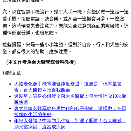
會增加跌倒的風險。
六、
現在智慧手機流行，幾乎人手一機，有些民眾一邊走一邊
看手機、接聽電話、聽音樂、或甚至一邊抓寶可夢，一邊遛
狗，這時候會失去注意力，未能完全注意到路面的障礙物，這
種情形很普遍，也很危險。
這些提醒，只是一些小小建議，但對於自身、行人和犬隻的安
全，都有很大的幫助，應多注意。
（本文作者為台大醫學院骨科教授）
相關文章
人體老化像手機電池健康度衰退！痠痛是「低電量警
告」台大醫授４招自我照顧
過度努力讓身心俱疲？東大名醫揭：每天慢呼吸10次擺
脫焦慮
東大急診名醫寫給焦慮世代的心靈指南！這樣做，在日
常領略生活的美好
年紀大發福？中年防肌少症，別漏了肥胖！台大權威：
別只當病因，沒當成疾病