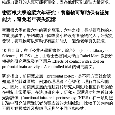
維能力更好的人更可能養寵物，因為他們可以處理大量需求。
密西根大學追蹤六年研究：養寵物可幫助保有認知
能力，避免老年喪失記憶
密西根大學追蹤六年的研究發現，六年之後，長期養寵物的人
在此測試中，平均成績下降幅度小於沒有養寵物的人，研究更
發現，養寵物可以幫助保有認知能力，避免老年喪失記憶。
10 月 5 日，在《公共科學圖書館：綜合》（Public Library of
Science， PLOS）上，由瑞士巴塞爾大學由 Rahel Marti 教授所
領導的研究團隊發表了題為 Effects of contact with a dog on
prefrontal brain activity：A controlled trial 的研究論文。
研究指出，前額葉皮層（prefrontal cortex）是不同方面社會認
知處理的關鍵區域，例如心理理論／心智化，理解自我和他
人。因此，前額葉皮層的活動對於研究人與動物相互作用的潛
在機制非常重要。在這項研究中，研究人員通過功能性近紅外
光頻譜儀（functional infra-red spectroscopy, fNIRS）在一項對照
試驗中研究健康受試者前額皮質的大腦啟動，比較了與狗狗的
不同互動模式以及與絨毛玩具的不同互動模式。