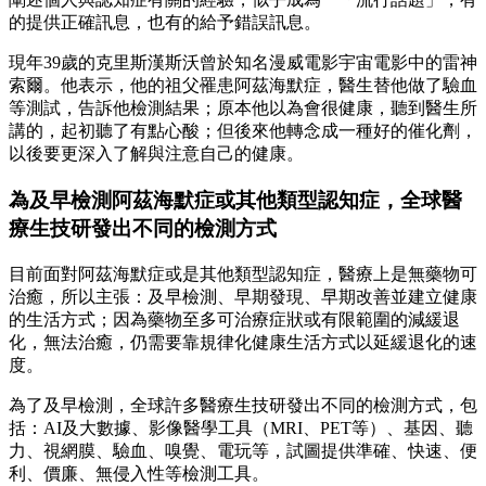
的提供正確訊息，也有的給予錯誤訊息。
現年39歲的克里斯漢斯沃曾於知名漫威電影宇宙電影中的雷神
索爾。他表示，他的祖父罹患阿茲海默症，醫生替他做了驗血
等測試，告訴他檢測結果；原本他以為會很健康，聽到醫生所
講的，起初聽了有點心酸；但後來他轉念成一種好的催化劑，
以後要更深入了解與注意自己的健康。
為及早檢測阿茲海默症或其他類型認知症，全球醫
療生技研發出不同的檢測方式
目前面對阿茲海默症或是其他類型認知症，醫療上是無藥物可
治癒，所以主張：及早檢測、早期發現、早期改善並建立健康
的生活方式；因為藥物至多可治療症狀或有限範圍的減緩退
化，無法治癒，仍需要靠規律化健康生活方式以延緩退化的速
度。
為了及早檢測，全球許多醫療生技研發出不同的檢測方式，包
括：AI及大數據、影像醫學工具（MRI、PET等）、基因、聽
力、視網膜、驗血、嗅覺、電玩等，試圖提供準確、快速、便
利、價廉、無侵入性等檢測工具。