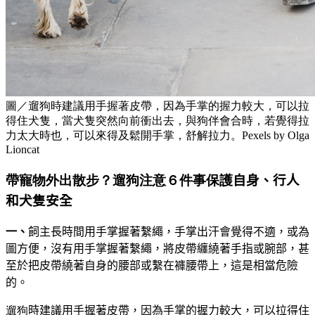
圖／遛狗時建議用手握著皮帶，因為手掌的握力較大，可以拉
得住犬隻，當犬隻突然向前衝出去，與狗伴會合時，若覺得拉
力太大時也，可以來得及鬆開手掌，舒解拉力。Pexels by Olga
Lioncat
帶寵物外出散步？遛狗注意６件事保護
自身、行人
和犬隻安全
一、
飼主長時間用手掌握著繫繩，手掌出汗會覺得不適，或為
圖方便，沒有用手掌握著繫繩，將皮帶纏繞著手指或腕部，甚
至於把皮帶繞著自身的腰部或繫在褲腰帶上，這是相當危險
的。
遛狗
時建議用手握著皮帶，因為手掌的握力較大，可以拉得住