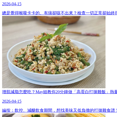
2026-04-15
總是覺得喉嚨卡卡的、有痰卻咳不出來？檢查一切正常卻始終
增肌減脂怎麼吃？May姐教你20分鐘做「高蛋白打拋雞飯」熱
2026-04-15
編按：飲控、減醣飲食期間，想找美味又低負擔的打拋雞食譜