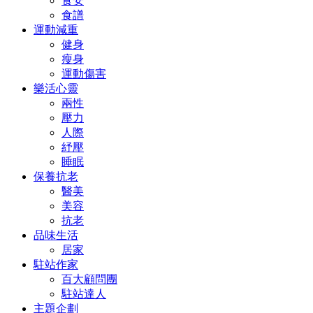
食安
食譜
運動減重
健身
瘦身
運動傷害
樂活心靈
兩性
壓力
人際
紓壓
睡眠
保養抗老
醫美
美容
抗老
品味生活
居家
駐站作家
百大顧問團
駐站達人
主題企劃