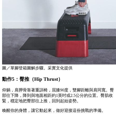
圖／單腳登箱圖解步驟。采實文化提供
動作5：臀推（Hip Thrust）
仰躺，肩胛骨靠著重訓椅，屈膝90度，雙腳距離與肩同寬。臀
部往下降，降到與地面相距約1英吋或2.5公分的位置。臀肌收
緊，穩定地把臀部往上推，回到起始姿勢。
喚醒你的身體，讓它動起來，做好迎接這份挑戰的準備。