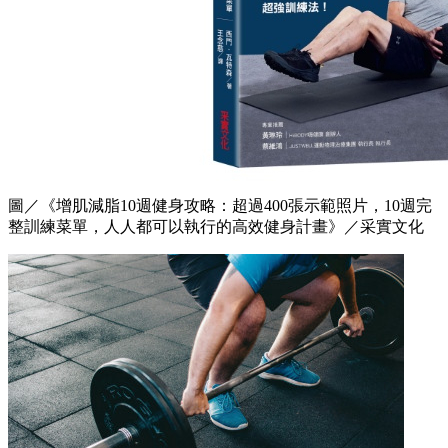
圖／《增肌減脂10週健身攻略：超過400張示範照片，10週完
整訓練菜單，人人都可以執行的高效健身計畫》／采實文化