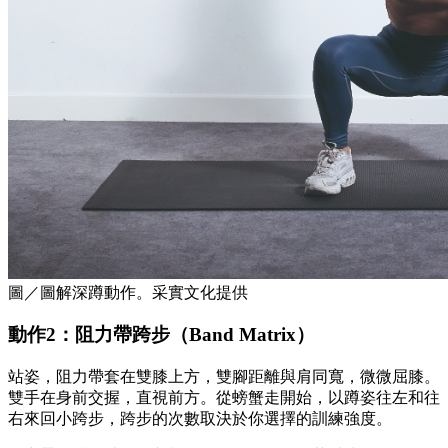
圖／圖解深蹲動作。采實文化提供
動作2：阻力帶跨步（Band Matrix）
站姿，阻力帶套在雙膝上方，雙腳距離與肩同寬，微微屈膝。
雙手在身前交握，直視前方。從螃蟹走開始，以蹲姿往左和往
右來回小跨步，跨步的次數取決於你選擇的訓練強度。