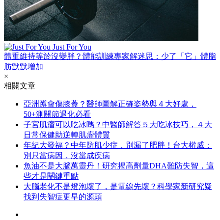
Just For You
體重維持等於沒變胖？體能訓練專家解迷思：少了「它」體脂
肪默默增加
×
相關文章
亞洲蹲會傷膝蓋？醫師圖解正確姿勢與４大好處，
50+測關節退化必看
子宮肌瘤可以吃冰嗎？中醫師解答５大吃冰技巧，４大
日常保健助逆轉肌瘤體質
年紀大發福？中年防肌少症，別漏了肥胖！台大權威：
別只當病因，沒當成疾病
魚油不是大腦萬靈丹！研究揭高劑量DHA難防失智，這
些才是關鍵重點
大腦老化不是燈泡壞了，是電線先壞？科學家新研究疑
找到失智症更早的源頭