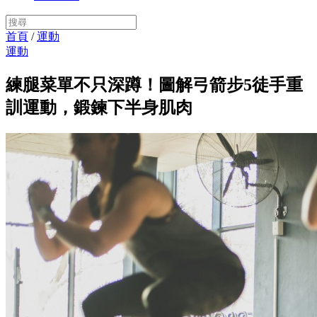
首頁
/
運動
運動
練腿菜單不只深蹲！圖解弓箭步5徒手重
訓運動，鍛鍊下半身肌肉