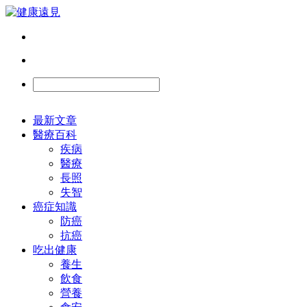
最新文章
醫療百科
疾病
醫療
長照
失智
癌症知識
防癌
抗癌
吃出健康
養生
飲食
營養