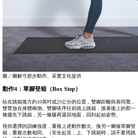
圖／圖解弓箭步動作。采實文化提供
動作4：單腳登箱（Box Step）
站在跳箱後方約10英吋或25公分的位置，雙腳距離與肩同寬，
雙臂放在身體兩側。雙腳依序往前踏上跳箱，接著後上的那一
條腿先下跳箱，另一條腿再退回地面，回到起始姿勢。
視你選擇的訓練強度，重複上述動作數次。換另一腳做單腳登
箱，重複次數相同。（安全起見，上、下跳箱時，請不要用跳