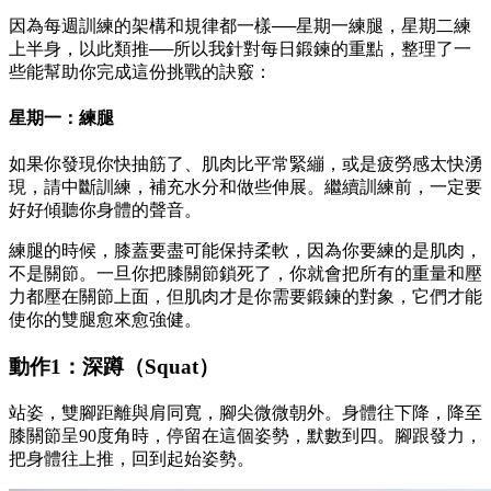
因為每週訓練的架構和規律都一樣──星期一練腿，星期二練
上半身，以此類推──所以我針對每日鍛鍊的重點，整理了一
些能幫助你完成這份挑戰的訣竅：
星期一：練腿
如果你發現你快抽筋了、肌肉比平常緊繃，或是疲勞感太快湧
現，請中斷訓練，補充水分和做些伸展。繼續訓練前，一定要
好好傾聽你身體的聲音。
練腿的時候，膝蓋要盡可能保持柔軟，因為你要練的是肌肉，
不是關節。一旦你把膝關節鎖死了，你就會把所有的重量和壓
力都壓在關節上面，但肌肉才是你需要鍛鍊的對象，它們才能
使你的雙腿愈來愈強健。
動作1：深蹲（Squat）
站姿，雙腳距離與肩同寬，腳尖微微朝外。身體往下降，降至
膝關節呈90度角時，停留在這個姿勢，默數到四。腳跟發力，
把身體往上推，回到起始姿勢。