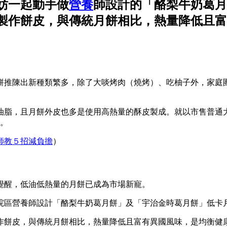
妨一起動手做
營養
師設計的「酪梨牛奶葛月
製作餅皮，與傳統月餅相比，熱量降低且富
餅推陳出新種類繁多，除了大啖烤肉（燒烤）、吃柚子外，家庭
脂，且月餅外皮也多是使用高熱量的酥皮製成。就以市售普通大小月
耗。
師教５招減負擔
）
覺醒，低油低熱量的月餅已成為市場新寵。
院區營養師設計「酪梨牛奶葛月餅」及「宇治金時葛月餅」低卡
作餅皮，與傳統月餅相比，熱量降低且富有異國風味，是均衡健