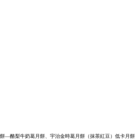
餅—酪梨牛奶葛月餅、宇治金時葛月餅（抹茶紅豆）低卡月餅