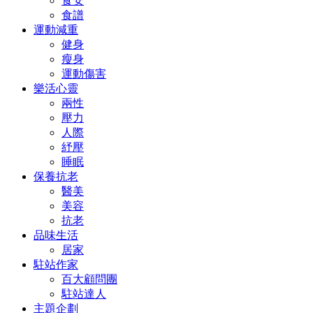
食安
食譜
運動減重
健身
瘦身
運動傷害
樂活心靈
兩性
壓力
人際
紓壓
睡眠
保養抗老
醫美
美容
抗老
品味生活
居家
駐站作家
百大顧問團
駐站達人
主題企劃