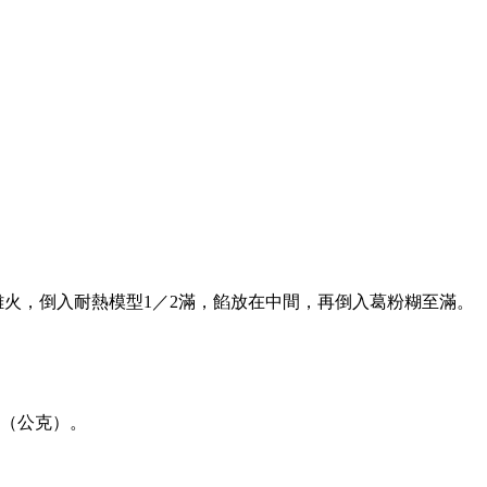
離火，倒入耐熱模型1／2滿，餡放在中間，再倒入葛粉糊至滿。
3（公克）。