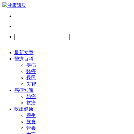
最新文章
醫療百科
疾病
醫療
長照
失智
癌症知識
防癌
抗癌
吃出健康
養生
飲食
營養