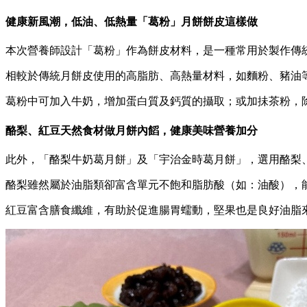
健康新風潮，低油、低熱量「葛粉」月餅餅皮這樣做
本次營養師設計「葛粉」作為餅皮材料，是一種常用於製作傳
相較於傳統月餅皮使用的高脂肪、高熱量材料，如麵粉、豬油
葛粉中可加入牛奶，增加蛋白質及鈣質的攝取；或加抺茶粉，
酪梨、紅豆天然食材做月餅內饀，健康美味營養加分
此外，「酪梨牛奶葛月餅」及「宇治金時葛月餅」，選用酪梨
酪梨雖然屬於油脂類卻富含單元不飽和脂肪酸（如：油酸），能
紅豆富含膳食纖維，有助於促進腸胃蠕動，堅果也是良好油脂