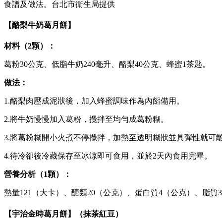
食譜及做法。台北市衛生局提供
【酪梨牛奶葛月餅】
材料（2
顆）：
葛粉30公克、低脂牛奶240毫升、酪梨40公克、蜂蜜1茶匙。
做
法：
1.酪梨肉壓成泥狀後，加入蜂蜜調味作為內饀備用。
2.將牛奶慢慢加入葛粉，攪拌至均勻成葛粉糊。
3.將葛粉糊開小火煮不停攪拌，加熱至透明糊狀並具彈性就可
4.待冷卻後冷藏保存至冰涼即可食用，並於2天內食用完畢。
營養分析（1
顆）：
熱量121（大卡）、醣類20（公克）、蛋白質4（公克）、脂質
【宇治金時葛月餅】（抹茶紅豆）