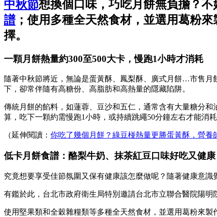
中秋節
想換個口味，巧吃月餅無負擔？不
譜
；使用多種全天然食材，並選用葛粉來
擇。
一顆月餅熱量約300至500大卡，慢跑1小時才消耗
隨著中秋節將近，無論是蛋黃酥、鳳梨酥、廣式月餅…市售月
下，卻常伴隨有高糖份、高脂肪和高熱量的隱藏陷阱。
傳統月餅的餡料，如蓮蓉、豆沙和五仁，通常含有大量糖分和油
算，吃下一顆約需慢跑1小時，或持續跳繩50分鐘左右才能消
（延伸閱讀：
你吃了幾個月餅？綠豆椪熱量更勝蛋黃酥，營養
低卡月餅食譜：酪梨牛奶、抹茶紅豆口味好吃又健康
究竟想要享受佳節氛圍又保有健康該怎麼做呢？隨著健康意識
有鑑於此，台北市政府衛生局特別邀請台北市立聯合醫院陽明
使用堅果類和全穀雜糧類等多種全天然食材，並選用葛粉來製