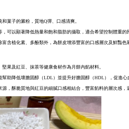
統和菓子的澱粉，質地Q彈、口感清爽。
等，可以顯著降低熱量和飽和脂肪的攝取，適合希望控制體重的
除富含植化素、多酚類外，為餅皮增添豐富的口感層次及鮮豔色
、堅果及紅豆、抹茶等健康食材作為月餅內餡材料。
幫助降低壞膽固醇（LDL）並提升好膽固醇（HDL），促進心
來源，酥脆質地與紅豆的細膩口感相結合，豐富餡料的層次感，