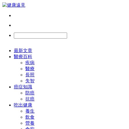
最新文章
醫療百科
疾病
醫療
長照
失智
癌症知識
防癌
抗癌
吃出健康
養生
飲食
營養