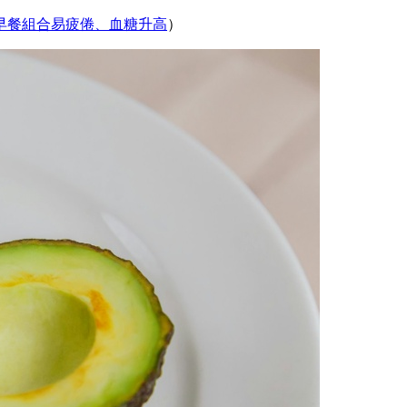
早餐組合易疲倦、血糖升高
）