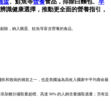
雞蛋
、鮭魚等
營養
食品，排除白麵包、
早
辨識健康選擇，推動更全面的營養指引，
等剔除，納入雞蛋、鮭魚等富含營養的食品。
民眾殘疾和致病的禍首之一，也是美國淪為高收入國家中平均壽命最
外添加糖分攝取量超標、高達 90% 的人鈉含量攝取過量；另有近