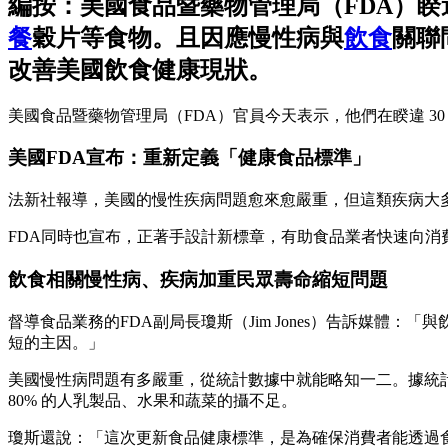
編按：美國食品暨藥物管理局（FDA）睽違
餐
穀片等食物。且因應慢性病與
飲食
關聯
改善美國飲食健康現狀。
美國食品暨藥物管理局（FDA）官員今天表示，他們在睽違 
美國FDA宣布：重新定義「健康食品標準」
法新社報導，美國的慢性疾病問題愈來愈嚴重，但這類疾病大
FDA同時也宣布，正著手設計新標章，有助食品業者快速向消
飲食相關慢性病、疾病加重民眾壽命縮短問題
督導食品業務的FDA副局長瓊斯（Jim Jones）告訴媒
短的主因。」
美國慢性病問題有多嚴重，從統計數據中就能略知一二。據統計， 
80% 的人乳製品、水果和蔬菜的攝不足。
瓊斯還說：「這次更新食品健康標準，是為確保消費者能透過