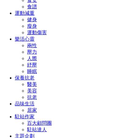
食安
食譜
運動減重
健身
瘦身
運動傷害
樂活心靈
兩性
壓力
人際
紓壓
睡眠
保養抗老
醫美
美容
抗老
品味生活
居家
駐站作家
百大顧問團
駐站達人
主題企劃