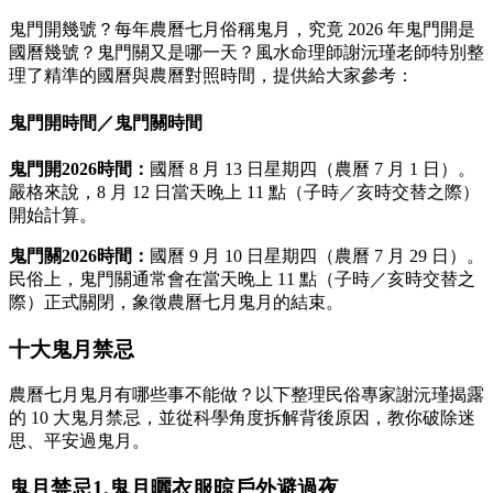
鬼門開幾號？每年農曆七月俗稱鬼月，究竟 2026 年鬼門開是
國曆幾號？鬼門關又是哪一天？風水命理師謝沅瑾老師特別整
理了精準的國曆與農曆對照時間，提供給大家參考：
鬼門開時間／鬼門關時間
鬼門開2026時間：
國曆 8 月 13 日星期四（農曆 7 月 1 日）。
嚴格來說，8 月 12 日當天晚上 11 點（子時／亥時交替之際）
開始計算。
鬼門關2026時間：
國曆 9 月 10 日星期四（農曆 7 月 29 日）。
民俗上，鬼門關通常會在當天晚上 11 點（子時／亥時交替之
際）正式關閉，象徵農曆七月鬼月的結束。
十大鬼月禁忌
農曆七月鬼月有哪些事不能做？以下整理民俗專家謝沅瑾揭露
的 10 大鬼月禁忌，並從科學角度拆解背後原因，教你破除迷
思、平安過鬼月。
鬼月禁忌1.鬼月曬衣服晾戶外避過夜