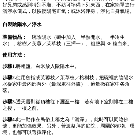
好兄弟或感到特別不順。不妨可準備下列東西，在家簡單進行
灑淨水儀式，以恢復陽宅正氣；或沐浴淨身，淨化自身氣場。
自製陰陽水／淨水
準備物品：
一碗陰陽水（碗中加入一半熱開水、一半冷生
水），榕樹／芙蓉／茉草枝（三擇一）、粗鹽與 36 粒白米。
使用方法：
步驟1.
將粗鹽、白米放入陰陽水中。
步驟2.
使用劍指或芙蓉枝／茉草枝／榕樹枝，把碗裡的陰陽水
水從家中最內部向外（最深處往外撒），適量撒在家中各角
落。
步驟3.
透天厝則從頂樓往下灑至一樓，若有地下室則排在二樓
之後，一樓之前。
步驟
4.
此一動作在民俗上稱之為「灑淨」，此時可以同唸佛
號，更能加強效果。另外，普渡祭拜的庭院，周圍的植物、環
境，也都可以選擇淨化。