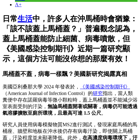
A+
日常
生活
中，許多人在沖馬桶時會猶豫：
「該不該蓋上馬桶蓋？」普遍觀念認為，
蓋上馬桶蓋能防止細菌、病毒噴散，但
《美國感染控制期刊》近期一篇研究顯
示，這個方法可能沒你想的那麼有效！
馬桶蓋不蓋，病毒一樣飄？美國新研究揭露真相
美國亞利桑那大學 2024 年發表於，
《美國感染控制期刊》
（American Journal of Infection Control）的
研究
指出，當人類
糞便中存在諾羅病毒等微小顆粒時，蓋上馬桶蓋並不能減少浴
室表面受到的汙染，
無論馬桶蓋開著或關著，病毒仍可能透過
氣溶膠擴散至廁所環境，且最高可達 1.5 公尺
。
研究人員使用病毒模擬物質MS2進行測試，發現家庭馬桶的馬
桶座、牆壁和地板在沖水後仍存有病毒汙染，即使關上馬桶
蓋，汙染程度並未顯著降低。此外，
在高濃度病毒環境下，汙