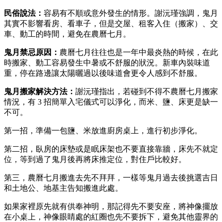
民俗說法：
容易有不順或意外發生的情形。謝沅瑾強調，鬼月
其實不影響看房、看車子，但是交屋、租客入住（搬家）、交
車、動工的時間，避免在農曆七月。
鬼月禁忌原因：
農曆七月往往也是一年中最炎熱的時候，在此
時搬家、動工容易發生中暑或不舒服的狀況。新車內裝味道
重，停在路邊讓太陽曬過以後味道會更令人感到不舒服。
鬼月搬家
解決方法：
謝沅瑾指出，若碰到不得不農曆七月搬家
情況，有 3 招簡單入宅儀式可以淨化，而米、鹽、床更是缺一
不可。
第一招，準備一包鹽、米放進廚房桌上，進行初步淨化。
第二招，臥房的床墊或是眠床架也不要直接靠牆，床先不就定
位，等到過了鬼月後再將床推定位，對住戶比較好。
第三，農曆七月搬進去先不拜拜，一樣等鬼月過去後挑選吉日
和土地公、地基主告知搬進此處。
如果家裡原先就有供奉神明，那記得先不要安座，將神像擺放
在小桌上，神像眼睛處的紅圈也先不要拆下，避免其他靈界的