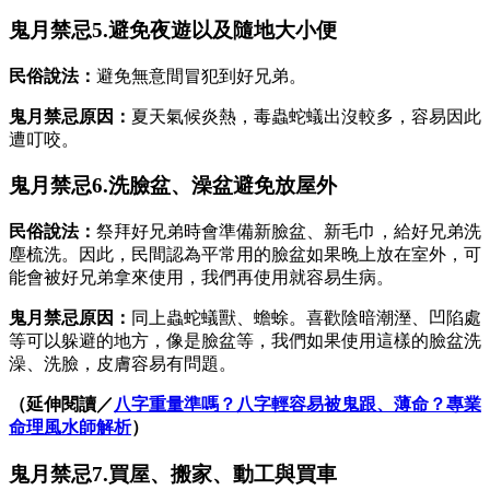
鬼月禁忌5.避免夜遊以及隨地大小便
民俗說法：
避免無意間冒犯到好兄弟。
鬼月禁忌原因：
夏天氣候炎熱，毒蟲蛇蟻出沒較多，容易因此
遭叮咬。
鬼月禁忌6.洗臉盆、澡盆避免放屋外
民俗說法：
祭拜好兄弟時會準備新臉盆、新毛巾，給好兄弟洗
塵梳洗。因此，民間認為平常用的臉盆如果晚上放在室外，可
能會被好兄弟拿來使用，我們再使用就容易生病。
鬼月禁忌原因：
同上蟲蛇蟻獸、蟾蜍。喜歡陰暗潮溼、凹陷處
等可以躲避的地方，像是臉盆等，我們如果使用這樣的臉盆洗
澡、洗臉，皮膚容易有問題。
（延伸閱讀／
八字重量準嗎？八字輕容易被鬼跟、薄命？專業
命理風水師解析
）
鬼月禁忌7.買屋、搬家、動工與買車