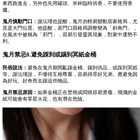
東西跑進去，另外也先用罐頭、米杯臨時供香，不要使用香
爐。
鬼月慎動門口：
謝沅瑾也提醒，鬼月勿輕易變動居家格局，尤
其是大門位置。他提醒，若門口因格局調整變為「斜角門」，
在風水中被稱為「邪門」，容易引發靈異現象，對家中運勢不
利。
鬼月禁忌8.避免踩到或踢到冥紙金桶
民俗說法：
避免在鬼月期間亂踢金桶、踢到供品，或踩到冥紙
等。謝沅瑾說，不懂得互相尊重，容易得罪好兄弟。應避免因
為好玩、好奇而去踢這些物品。
鬼月禁忌原因：
如果金桶正在焚燒或悶燒容易燙傷，飛濺的金
紙可能會有零星火花，也有潛在危險。