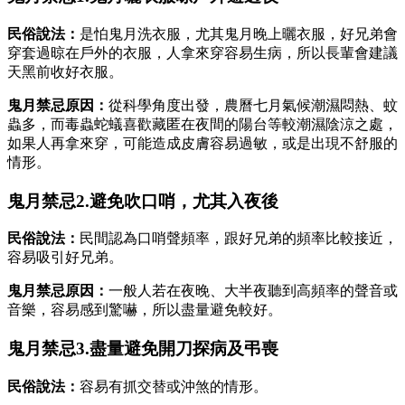
民俗說法：
是怕鬼月洗衣服，尤其鬼月晚上曬衣服，好兄弟會
穿套過晾在戶外的衣服，人拿來穿容易生病，所以長輩會建議
天黑前收好衣服。
鬼月禁忌原因：
從科學角度出發，農曆七月氣候潮濕悶熱、蚊
蟲多，而毒蟲蛇蟻喜歡藏匿在夜間的陽台等較潮濕陰涼之處，
如果人再拿來穿，可能造成皮膚容易過敏，或是出現不舒服的
情形。
鬼月禁忌2.避免吹口哨，尤其入夜後
民俗說法：
民間認為口哨聲頻率，跟好兄弟的頻率比較接近，
容易吸引好兄弟。
鬼月禁忌原因：
一般人若在夜晚、大半夜聽到高頻率的聲音或
音樂，容易感到驚嚇，所以盡量避免較好。
鬼月禁忌3.盡量避免開刀探病及弔喪
民俗說法：
容易有抓交替或沖煞的情形。