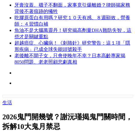
牙膏沒蓋、襪子不翻面，家事竟引爆離婚？律師揭家務
背後不著痕跡的犧牲
吃膠原蛋白有用嗎？研究１０天有感、８週顯效，營養
師：４習慣白補
魚油不是大腦萬靈丹！研究揭高劑量DHA難防失智，這
些才是關鍵重點
超越癌症、心臟病！《刺胳針》研究警告：這１項「隱
形疾病」已成全球失能頭號殺手
老後離不開子女，只會使晚年不幸？日本高齡專家揭
8050問題、老老照顧悲劇真相
生活
2026鬼門開幾號？謝沅瑾揭鬼門關時間，
拆解10大鬼月禁忌