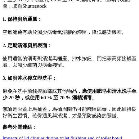
圖，取自Shutterstock
1. 保持廁所通風：
空氣流通有助於減少病毒氣溶膠的滯留，降低感染機率。
2. 定期清潔廁所表面：
使用適當的消毒劑清潔馬桶座、沖水按鈕、門把等高頻接觸區
域，以減少細菌與病毒殘留。
3. 如廁沖水後立即洗手：
避免在洗手前觸摸臉部或其他物品，
應
使用肥皂和清水洗手至
少 20 秒，或使用 60 % 至 70 % 酒精消毒
。
無論是否蓋上馬桶蓋，馬桶周圍仍可能殘留病毒，因此維持良
好衛生習慣、確保通風與清潔，才是預防感染的關鍵。
參考外電連結：
Impacts of lid closure during toilet flushing and of toilet bowl