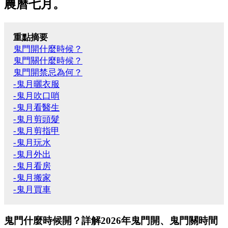
農曆七月。
重點摘要
鬼門開什麼時候？
鬼門關什麼時候？
鬼門開禁忌為何？
-鬼月曬衣服
-鬼月吹口哨
-鬼月看醫生
-鬼月剪頭髮
-鬼月剪指甲
-鬼月玩水
-鬼月外出
-鬼月看房
-鬼月搬家
-鬼月買車
鬼門什麼時候開？詳解2026年鬼門開、鬼門關時間