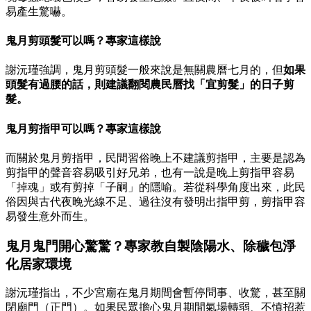
易產生驚嚇。
鬼月剪頭髮可以嗎？專家這樣說
謝沅瑾強調，鬼月剪頭髮一般來說是無關農曆七月的，但
如果
頭髮有過腰的話，則建議翻閱農民曆找「宜剪髮」的日子剪
髮。
鬼月剪指甲可以嗎？專家這樣說
而關於鬼月剪指甲，民間習俗晚上不建議剪指甲，主要是認為
剪指甲的聲音容易吸引好兄弟，也有一說是晚上剪指甲容易
「掉魂」或有剪掉「子嗣」的隱喻。若從科學角度出來，此民
俗因與古代夜晚光線不足、過往沒有發明出指甲剪，剪指甲容
易發生意外而生。
鬼月鬼門開心驚驚？專家教自製陰陽水、除穢包淨
化居家環境
謝沅瑾指出，不少宮廟在鬼月期間會暫停問事、收驚，甚至關
閉廟門（正門）。如果民眾擔心鬼月期間氣場轉弱、不慎招惹