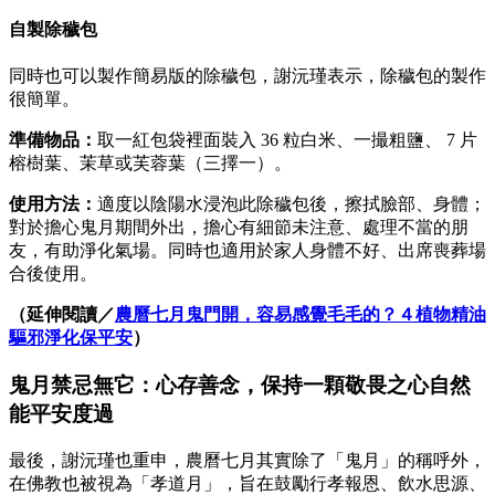
自製除穢包
同時也可以製作簡易版的除穢包，謝沅瑾表示，除穢包的製作
很簡單。
準備物品：
取一紅包袋裡面裝入 36 粒白米、一撮粗鹽、 7 片
榕樹葉、茉草或芙蓉葉（三擇一）。
使用方法：
適度以陰陽水浸泡此除穢包後，擦拭臉部、身體；
對於擔心鬼月期間外出，擔心有細節未注意、處理不當的朋
友，有助淨化氣場。同時也適用於家人身體不好、出席喪葬場
合後使用。
（延伸閱讀／
農曆七月鬼門開，容易感覺毛毛的？４植物精油
驅邪淨化保平安
）
鬼月禁忌無它：心存善念，保持一顆敬畏之心自然
能平安度過
最後，謝沅瑾也重申，農曆七月其實除了「鬼月」的稱呼外，
在佛教也被視為「孝道月」，旨在鼓勵行孝報恩、飲水思源、