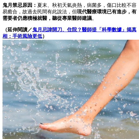
鬼月禁忌原因：
夏末、秋初天氣炎熱，病菌多，傷口比較不容
易癒合，故過去民間有此說法，但
現代醫療環境已有進步，有
需要者仍應積極就醫，聽從專業醫師建議
。
（延伸閱讀／
鬼月忌諱開刀、住院？醫師提「科學數據」揭真
相：手術風險更低
）