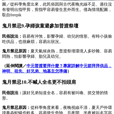
圖／從科學角度出來，此民俗因與古代夜晚光線不足、過往沒
有發明出指甲剪，剪指甲容易發生意外而生。僅為情境配圖，
取自freepik
鬼月禁忌9.孕婦孩童避參加普渡祭壇
民俗說法：
容易有沖煞，影響孕婦、幼兒的情形。有時小孩偷
吃供品，也很麻煩，容易出狀況。
鬼月禁忌原因：
夏天氣候炎熱，普渡祭壇環境人多吵雜、容易
悶熱，怕影響孕婦、胎兒及幼兒。
（延伸閱讀／
中元普渡要拜什麼？專家詳解中元節拜拜供品，
神明、祖先、好兄弟、地基主怎準備
）
鬼月禁忌10.不喊人全名更不拍頭肩
民俗說法：
讓好兄弟知道全名，容易有被叫喚、抓交替的情
形。
鬼月禁忌原因：
從科學角度來看，夜晚視線不清，夏天戶外環
境毒蟲蛇蟻也較多，容易發生危險。且夜間、半夜被叫名字容