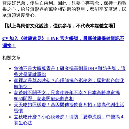
普度好兄弟，使生亡兩利。因此，只要心存善念，保持一顆敬
畏之心，給於無形界的萬物相對應的尊重，都能平安度過，民
眾無須過度憂心。
【以上為民俗文化說法，僅供參考，不代表本媒體立場】
👉 加入《健康遠見》 LINE 官方帳號，最新健康保健資訊不
漏接！
相關文章
魚油不是大腦萬靈丹！研究揭高劑量DHA難防失智，這
些才是關鍵重點
家裡老是莫名吵架？心理師揭色彩秘密：擺對顏色能化
解衝突！
老後離不開子女，只會使晚年不幸？日本高齡專家揭
8050問題、老老照顧悲劇真相
天天吃飽照樣瘦！基因醫傳授飲食５招＋提高代謝生活
習慣
立秋吃什麼？小心秋老虎！慎防「夏季流感」中醫揭４
養生心法