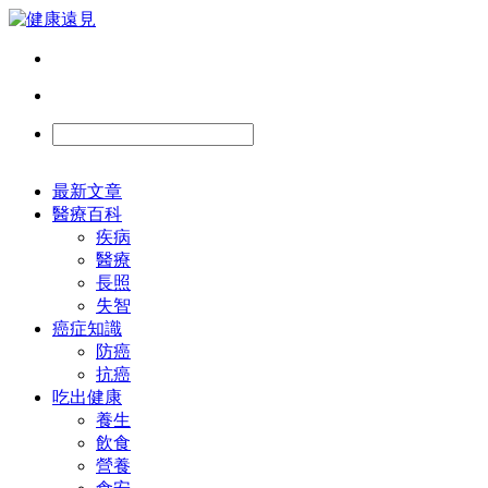
最新文章
醫療百科
疾病
醫療
長照
失智
癌症知識
防癌
抗癌
吃出健康
養生
飲食
營養