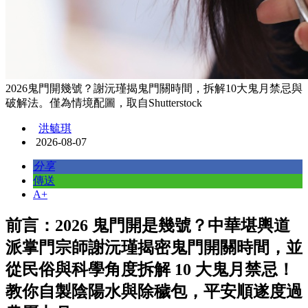
2026鬼門開幾號？謝沅瑾揭鬼門關時間，拆解10大鬼月禁忌與
破解法。僅為情境配圖，取自Shutterstock
洪毓琪
2026-08-07
分享
傳送
A+
前言：2026 鬼門開是幾號？中華堪輿道
派掌門宗師謝沅瑾揭密鬼門開關時間，並
從民俗與科學角度拆解 10 大鬼月禁忌！
教你自製陰陽水與除穢包，平安順遂度過