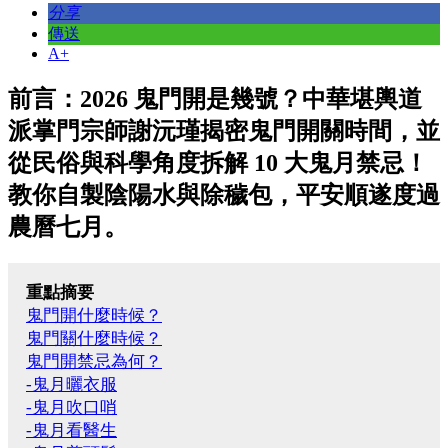
分享
傳送
A+
前言：2026 鬼門開是幾號？中華堪輿道
派掌門宗師謝沅瑾揭密鬼門開關時間，並
從民俗與科學角度拆解 10 大鬼月禁忌！
教你自製陰陽水與除穢包，平安順遂度過
農曆七月。
重點摘要
鬼門開什麼時候？
鬼門關什麼時候？
鬼門開禁忌為何？
-鬼月曬衣服
-鬼月吹口哨
-鬼月看醫生