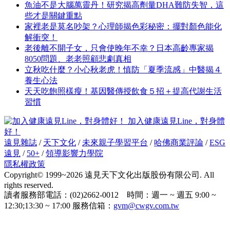
魚油不是大腦萬靈丹！研究揭高劑量DHA難防失智，這
些才是關鍵重點
家裡老是莫名吵架？心理師揭色彩秘密：擺對顏色能化
解衝突！
老後離不開子女，只會使晚年不幸？日本高齡專家揭
8050問題、老老照顧悲劇真相
立秋吃什麼？小心秋老虎！慎防「夏季流感」中醫揭４
養生心法
天天吃飽照樣瘦！基因醫傳授飲食５招＋提高代謝生活
習慣
加入健康遠見Line，對身體
好！
遠見雜誌
/
天下文化
/
未來親子學習平台
/
哈佛商業評論
/
ESG
遠見
/
50+
/
領導影響力學院
隱私權政策
Copyright© 1999~2026 遠見天下文化出版股份有限公司. All
rights reserved.
讀者服務部電話：(02)2662-0012 時間：週一 ~ 週五 9:00 ~
12:30;13:30 ~ 17:00 服務信箱：
gvm@cwgv.com.tw