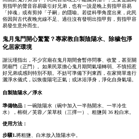
剪指甲的聲音容易吸引好兄弟，也有一說是晚上剪指甲容易
「掉魂」或有剪掉「子嗣」的隱喻。若從科學角度出來，此民
俗因與古代夜晚光線不足、過往沒有發明出指甲剪，剪指甲容
易發生意外而生。
鬼月鬼門開心驚驚？專家教自製陰陽水、除穢包淨
化居家環境
謝沅瑾指出，不少宮廟在鬼月期間會暫停問事、收驚，甚至關
閉廟門（正門）。如果民眾擔心鬼月期間氣場轉弱、不慎招惹
好兄弟或感到特別不順。不妨可準備下列東西，在家簡單進行
灑淨水儀式，以恢復陽宅正氣；或沐浴淨身，淨化自身氣場。
自製陰陽水／淨水
準備物品：
一碗陰陽水（碗中加入一半熱開水、一半冷生
水），榕樹／芙蓉／茉草枝（三擇一）、粗鹽與 36 粒白米。
使用方法：
步驟1.
將粗鹽、白米放入陰陽水中。