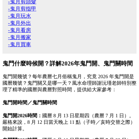
-鬼月剪頭髮
-鬼月剪指甲
-鬼月玩水
-鬼月外出
-鬼月看房
-鬼月搬家
-鬼月買車
鬼門什麼時候開？詳解2026年鬼門開、鬼門關時間
鬼門開幾號？每年農曆七月俗稱鬼月，究竟 2026 年鬼門開是
國曆幾號？鬼門關又是哪一天？風水命理師謝沅瑾老師特別整
理了精準的國曆與農曆對照時間，提供給大家參考：
鬼門開時間／鬼門關時間
鬼門開2026時間：
國曆 8 月 13 日星期四（農曆 7 月 1 日）。
嚴格來說，8 月 12 日當天晚上 11 點（子時／亥時交替之際）
開始計算。