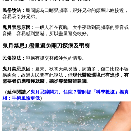
民俗說法：
民間認為口哨聲頻率，跟好兄弟的頻率比較接近，
容易吸引好兄弟。
鬼月禁忌原因：
一般人若在夜晚、大半夜聽到高頻率的聲音或
音樂，容易感到驚嚇，所以盡量避免較好。
鬼月禁忌3.盡量避免開刀探病及弔喪
民俗說法：
容易有抓交替或沖煞的情形。
鬼月禁忌原因：
夏末、秋初天氣炎熱，病菌多，傷口比較不容
易癒合，故過去民間有此說法，但
現代醫療環境已有進步，有
需要者仍應積極就醫，聽從專業醫師建議
。
（延伸閱讀／
鬼月忌諱開刀、住院？醫師提「科學數據」揭真
相：手術風險更低
）