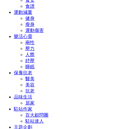
食安
食譜
運動減重
健身
瘦身
運動傷害
樂活心靈
兩性
壓力
人際
紓壓
睡眠
保養抗老
醫美
美容
抗老
品味生活
居家
駐站作家
百大顧問團
駐站達人
主題企劃