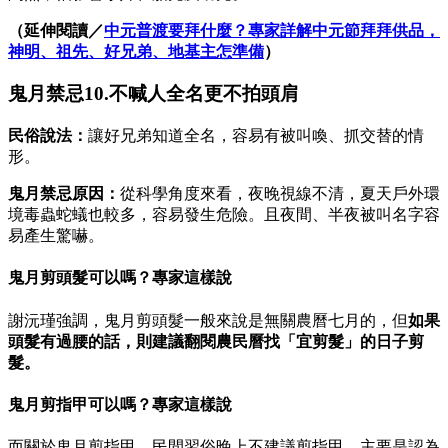
（延伸閱讀／
中元普渡要拜什麼？專家詳解中元節拜拜供品，
神明、祖先、好兄弟、地基主怎準備
）
鬼月禁忌10.不喊人全名更不拍頭肩
民俗說法：
讓好兄弟知道全名，容易有被叫喚、抓交替的情
形。
鬼月禁忌原因：
從科學角度來看，夜晚視線不清，夏天戶外環
境毒蟲蛇蟻也較多，容易發生危險。且夜間、半夜被叫名字容
易產生驚嚇。
鬼月剪頭髮可以嗎？專家這樣說
謝沅瑾強調，鬼月剪頭髮一般來說是無關農曆七月的，但
如果
頭髮有過腰的話，則建議翻閱農民曆找「宜剪髮」的日子剪
髮。
鬼月剪指甲可以嗎？專家這樣說
而關於鬼月剪指甲，民間習俗晚上不建議剪指甲，主要是認為