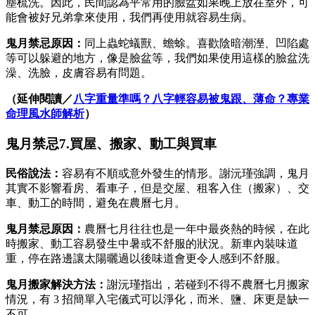
塵梳洗。因此，民間認為平常用的臉盆如果晚上放在室外，可
能會被好兄弟拿來使用，我們再使用就容易生病。
鬼月禁忌原因：
同上蟲蛇蟻獸、蟾蜍。喜歡陰暗潮溼、凹陷處
等可以躲避的地方，像是臉盆等，我們如果使用這樣的臉盆洗
澡、洗臉，皮膚容易有問題。
（延伸閱讀／
八字重量準嗎？八字輕容易被鬼跟、薄命？專業
命理風水師解析
）
鬼月禁忌7.買屋、搬家、動工與買車
民俗說法：
容易有不順或意外發生的情形。謝沅瑾強調，鬼月
其實不影響看房、看車子，但是交屋、租客入住（搬家）、交
車、動工的時間，避免在農曆七月。
鬼月禁忌原因：
農曆七月往往也是一年中最炎熱的時候，在此
時搬家、動工容易發生中暑或不舒服的狀況。新車內裝味道
重，停在路邊讓太陽曬過以後味道會更令人感到不舒服。
鬼月搬家
解決方法：
謝沅瑾指出，若碰到不得不農曆七月搬家
情況，有 3 招簡單入宅儀式可以淨化，而米、鹽、床更是缺一
不可。