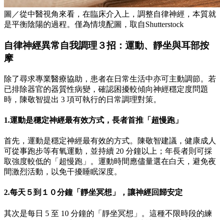
圖／從中醫視角來看，在臨床介入上，調整自律神經，本質就
是平衡陰陽的過程。僅為情境配圖，取自Shutterstock
自律神經異常自我調理３招：運動、靜坐與耳部按
摩
除了尋求專業醫療協助，患者在日常生活中亦可主動調節。若
已排除器官的器質性病變，確認困擾較傾向神經穩定度問題
時，陳敬智提出 3 項可執行的日常調理對策。
1.運動是穩定神經最有效方式，長者首推「超慢跑」
首先，運動是穩定神經最有效的方式。陳敬智建議，健康成人
可從事跑步等有氧運動，並持續 20 分鐘以上；年長者則可採
取強度較低的「超慢跑」。運動時間應儘量選在白天，避免夜
間激烈活動，以免干擾睡眠深度。
2.每天５到１０分鐘「靜坐冥想」，讓神經回歸安定
其次是每日 5 至 10 分鐘的「靜坐冥想」。這種不限時段的練