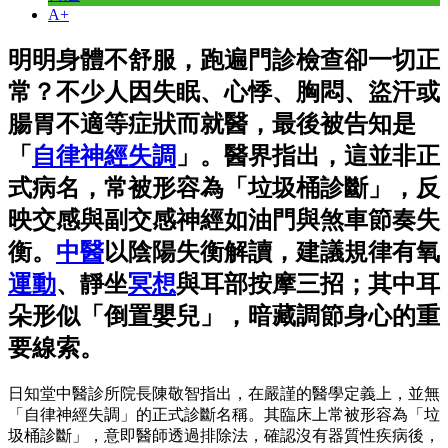
A+
明明身體不舒服，跑遍門診檢查卻一切正
常？不少人因失眠、心悸、胸悶、盜汗或
腸胃不適等症狀而就醫，最後被告知是
「
自律神經失調
」。醫界指出，這並非正
式病名，常被形容為「垃圾桶診斷」，反
映交感與副交感神經如油門與煞車節奏失
衡。
中醫
以陰陽失衡解讀，建議規律有氧
運動
、靜坐
冥想
與耳部按摩三招；其中耳
朵形似「倒置嬰兒」，暗藏調節身心的重
要線索。
日知堂中醫診所院長陳敬智指出，在嚴謹的醫學定義上，並無
「自律神經失調」的正式診斷名稱。其臨床上常被形容為「垃
圾桶診斷」，意即醫師透過排除法，確認沒有器質性疾病後，