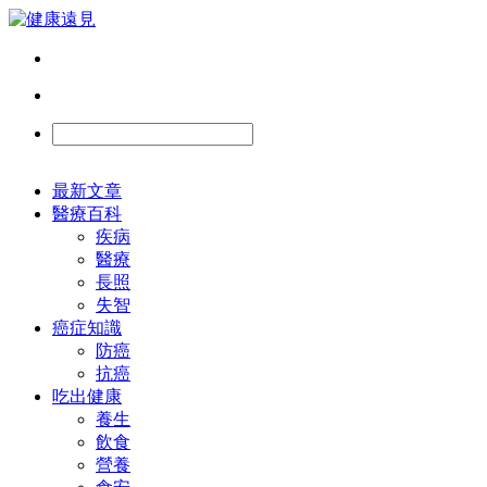
最新文章
醫療百科
疾病
醫療
長照
失智
癌症知識
防癌
抗癌
吃出健康
養生
飲食
營養