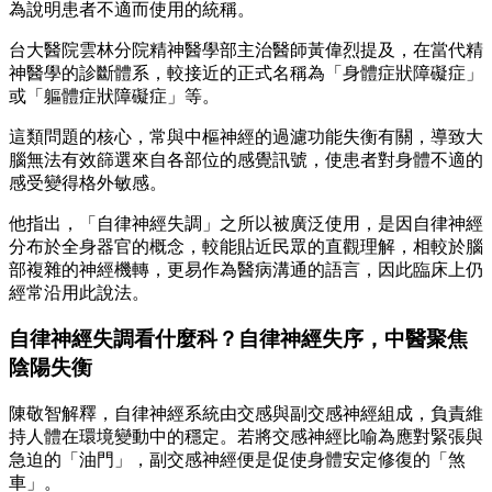
為說明患者不適而使用的統稱。
台大醫院雲林分院精神醫學部主治醫師黃偉烈提及，在當代精
神醫學的診斷體系，較接近的正式名稱為「身體症狀障礙症」
或「軀體症狀障礙症」等。
這類問題的核心，常與中樞神經的過濾功能失衡有關，導致大
腦無法有效篩選來自各部位的感覺訊號，使患者對身體不適的
感受變得格外敏感。
他指出，「自律神經失調」之所以被廣泛使用，是因自律神經
分布於全身器官的概念，較能貼近民眾的直觀理解，相較於腦
部複雜的神經機轉，更易作為醫病溝通的語言，因此臨床上仍
經常沿用此說法。
自律神經失調看什麼科？自律神經失序，中醫聚焦
陰陽失衡
陳敬智解釋，自律神經系統由交感與副交感神經組成，負責維
持人體在環境變動中的穩定。若將交感神經比喻為應對緊張與
急迫的「油門」，副交感神經便是促使身體安定修復的「煞
車」。