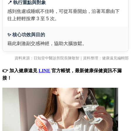
📍 執行重點與對象
感到焦慮或睡眠不佳時，可從耳垂開始，沿著耳廓由下
往上輕輕按摩 3 至 5 次。
✨ 核心功效與目的
藉此刺激副交感神經，協助大腦放鬆。
資料來源：日知堂中醫診所院長陳敬智｜資料整理：健康遠見編輯部
👉 加入健康遠見
LINE
官方帳號，最新健康保健資訊不漏
接！