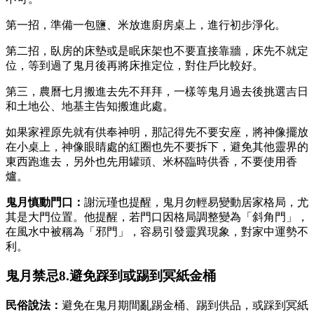
第一招，準備一包鹽、米放進廚房桌上，進行初步淨化。
第二招，臥房的床墊或是眠床架也不要直接靠牆，床先不就定
位，等到過了鬼月後再將床推定位，對住戶比較好。
第三，農曆七月搬進去先不拜拜，一樣等鬼月過去後挑選吉日
和土地公、地基主告知搬進此處。
如果家裡原先就有供奉神明，那記得先不要安座，將神像擺放
在小桌上，神像眼睛處的紅圈也先不要拆下，避免其他靈界的
東西跑進去，另外也先用罐頭、米杯臨時供香，不要使用香
爐。
鬼月慎動門口：
謝沅瑾也提醒，鬼月勿輕易變動居家格局，尤
其是大門位置。他提醒，若門口因格局調整變為「斜角門」，
在風水中被稱為「邪門」，容易引發靈異現象，對家中運勢不
利。
鬼月禁忌8.避免踩到或踢到冥紙金桶
民俗說法：
避免在鬼月期間亂踢金桶、踢到供品，或踩到冥紙