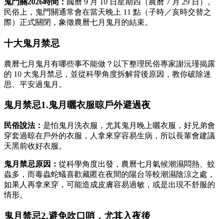
鬼門關2026時間：
國曆 9 月 10 日星期四（農曆 7 月 29 日）。
民俗上，鬼門關通常會在當天晚上 11 點（子時／亥時交替之
際）正式關閉，象徵農曆七月鬼月的結束。
十大鬼月禁忌
農曆七月鬼月有哪些事不能做？以下整理民俗專家謝沅瑾揭露
的 10 大鬼月禁忌，並從科學角度拆解背後原因，教你破除迷
思、平安過鬼月。
鬼月禁忌1.鬼月曬衣服晾戶外避過夜
民俗說法：
是怕鬼月洗衣服，尤其鬼月晚上曬衣服，好兄弟會
穿套過晾在戶外的衣服，人拿來穿容易生病，所以長輩會建議
天黑前收好衣服。
鬼月禁忌原因：
從科學角度出發，農曆七月氣候潮濕悶熱、蚊
蟲多，而毒蟲蛇蟻喜歡藏匿在夜間的陽台等較潮濕陰涼之處，
如果人再拿來穿，可能造成皮膚容易過敏，或是出現不舒服的
情形。
鬼月禁忌2.避免吹口哨，尤其入夜後