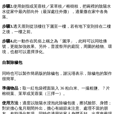
步驟2.
使用劍指或芙蓉枝／茉草枝／榕樹枝，把碗裡的陰陽水
水從家中最內部向外（最深處往外撒），適量撒在家中各角
落。
步驟3.
透天厝則從頂樓往下灑至一樓，若有地下室則排在二樓
之後，一樓之前。
步驟
4.
此一動作在民俗上稱之為「灑淨」，此時可以同唸佛
號，更能加強效果。另外，普渡祭拜的庭院，周圍的植物、環
境，也都可以選擇淨化。
自製除穢包
同時也可以製作簡易版的除穢包，謝沅瑾表示，除穢包的製作
很簡單。
準備物品：
取一紅包袋裡面裝入 36 粒白米、一撮粗鹽、 7 片
榕樹葉、茉草或芙蓉葉（三擇一）。
使用方法：
適度以陰陽水浸泡此除穢包後，擦拭臉部、身體；
對於擔心鬼月期間外出，擔心有細節未注意、處理不當的朋
友，有助淨化氣場。同時也適用於家人身體不好、出席喪葬場