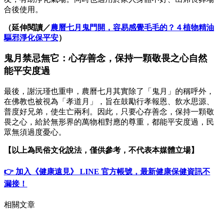
合後使用。
（延伸閱讀／
農曆七月鬼門開，容易感覺毛毛的？４植物精油
驅邪淨化保平安
）
鬼月禁忌無它：心存善念，保持一顆敬畏之心自然
能平安度過
最後，謝沅瑾也重申，農曆七月其實除了「鬼月」的稱呼外，
在佛教也被視為「孝道月」，旨在鼓勵行孝報恩、飲水思源、
普度好兄弟，使生亡兩利。因此，只要心存善念，保持一顆敬
畏之心，給於無形界的萬物相對應的尊重，都能平安度過，民
眾無須過度憂心。
【以上為民俗文化說法，僅供參考，不代表本媒體立場】
👉 加入《健康遠見》 LINE 官方帳號，最新健康保健資訊不
漏接！
相關文章