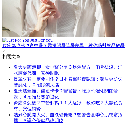
Just For You
吹冷氣吃冰也會中暑？醫揭陽暑陰暑差異，教你喝對飲品解暑
×
相關文章
夏天更該泡腳！女中醫分享３足浴配方，消暑祛濕、消
水腫促代謝、安神助眠
長輩失智一定要同住？日本名醫顛覆認知：獨居更防失
智惡化，２招鍛鍊大腦
夏天膝蓋痛、僵硬卡卡？醫警告：吃冰恐催化關節發
炎，４招預防關節退化
腎虛會怎樣？中醫師揭１１大症狀！教你吃７大黑色食
材、穴位補腎
熱到心臟開大火、血液變糖漿？醫警告夏季心肌梗塞危
機，３護心保健品聰明吃