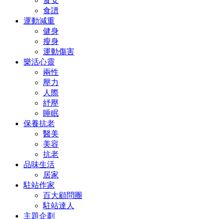
食安
食譜
運動減重
健身
瘦身
運動傷害
樂活心靈
兩性
壓力
人際
紓壓
睡眠
保養抗老
醫美
美容
抗老
品味生活
居家
駐站作家
百大顧問團
駐站達人
主題企劃