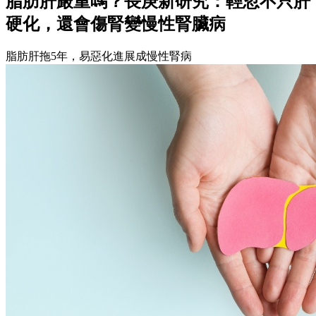
脂肪肝嚴重嗎？長庚新研究：輕忽不只肝
硬化，還會傷腎變慢性腎臟病
脂肪肝拖5年，易惡化進展成慢性腎病