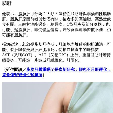
肪肝
他表示，脂肪肝可分為 2 大類：酒精性脂肪肝與非酒精性脂肪
肝。脂肪肝原因前者與飲酒有關，後者多與高油脂、高熱量飲
食有關。三酸甘油酯過高、糖尿病、C型肝炎及部分藥物，也
可能引起脂肪肝。即使體型偏瘦，若飲食與運動習慣不佳，仍
可能有脂肪肝。
張炳勛說，若忽視脂肪肝症狀，肝細胞內堆積的脂肪油滴，可
能引發肝臟發炎與肝細胞壞死，使抽血檢查中的肝指數
AST（又稱GOT）、ALT（又稱GPT）上升。重度脂肪肝若持
續發炎，可能進一步造成肝纖維化、肝硬化。
（延伸閱讀／
脂肪肝嚴重嗎？長庚新研究：輕忽不只肝硬化，
還會傷腎變慢性腎臟病
）