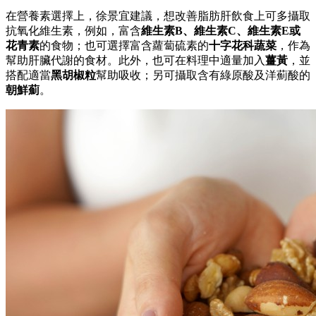
在營養素選擇上，徐景宜建議，想改善脂肪肝飲食上可多攝取
抗氧化維生素，例如，富含
維生素B、維生素C、維生素E或
花青素
的食物；也可選擇富含蘿蔔硫素的
十字花科蔬菜
，作為
幫助肝臟代謝的食材。此外，也可在料理中適量加入
薑黃
，並
搭配適當
黑胡椒粒
幫助吸收；另可攝取含有綠原酸及洋薊酸的
朝鮮薊
。