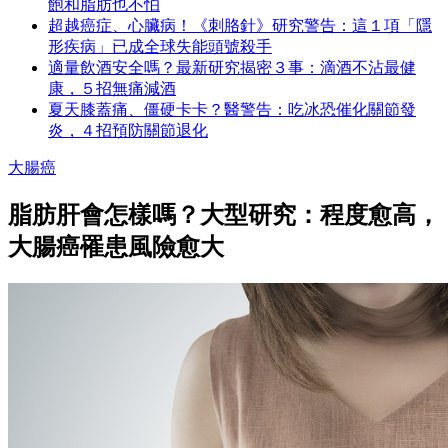
飽和脂肪也不怕
超越癌症、心臟病！《刺胳針》研究警告：這１項「隱
形疾病」已成全球失能頭號殺手
適量飲酒安全嗎？最新研究揭密３事：滴酒不沾最健
康，５招無痛減酒
夏天膝蓋痛、僵硬卡卡？醫警告：吃冰恐催化關節發
炎，４招預防關節退化
大腸癌
脂肪肝會怎樣嗎？大型研究：程度愈高，
大腸癌罹患風險愈大