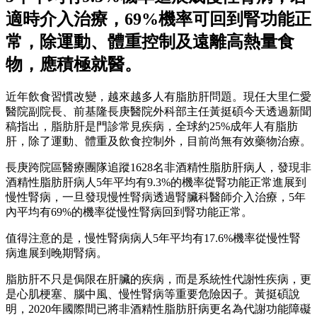
適時介入治療，69%機率可回到腎功能正
常，除運動、體重控制及遠離高熱量食
物，應積極就醫。
近年飲食習慣改變，越來越多人有脂肪肝問題。現任大里仁愛
醫院副院長、前基隆長庚醫院外科部主任黃挺碩今天透過新聞
稿指出，脂肪肝是門診常見疾病，全球約25%成年人有脂肪
肝，除了運動、體重及飲食控制外，目前尚無有效藥物治療。
長庚跨院區醫療團隊追蹤1628名非酒精性脂肪肝病人，發現非
酒精性脂肪肝病人5年平均有9.3%的機率從腎功能正常進展到
慢性腎病，一旦發現慢性腎病透過腎臟科醫師介入治療，5年
內平均有69%的機率從慢性腎病回到腎功能正常。
值得注意的是，慢性腎病病人5年平均有17.6%機率從慢性腎
病進展到晚期腎病。
脂肪肝不只是侷限在肝臟的疾病，而是系統性代謝性疾病，更
是心肌梗塞、腦中風、慢性腎病等重要危險因子。黃挺碩說
明，2020年國際間已將非酒精性脂肪肝病更名為代謝功能障礙