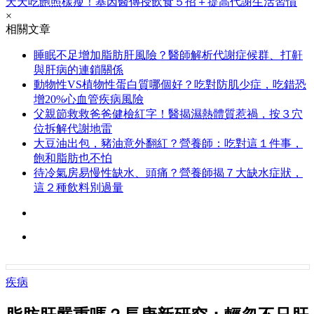
天天吃飽照樣瘦！基因醫傳授飲食５招＋提高代謝生活習慣
×
相關文章
睡眠不足增加脂肪肝風險？醫師解析代謝症候群、打鼾
與肝病的連鎖關係
動物性VS植物性蛋白質哪個好？吃對防肌少症，吃錯恐
增20%心血管疾病風險
父親節救救爸爸健檢紅字！醫揭濕熱體質惹禍，按３穴
位拆解代謝地雷
大豆油出包，豬油意外翻紅？營養師：吃對這１件事，
飽和脂肪也不怕
待冷氣房易慢性缺水、頭痛？營養師揭７大缺水症狀，
這２種飲料別過量
疾病