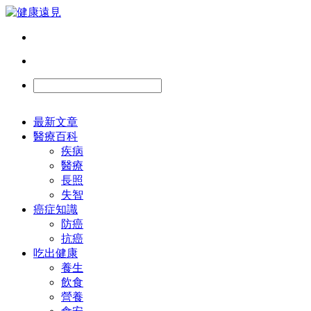
最新文章
醫療百科
疾病
醫療
長照
失智
癌症知識
防癌
抗癌
吃出健康
養生
飲食
營養