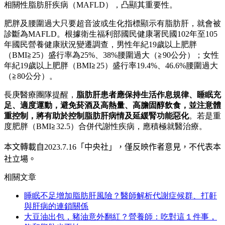
相關性脂肪肝疾病（MAFLD），凸顯其重要性。
肥胖及腰圍過大只要超音波或生化指標顯示有脂肪肝，就會被
診斷為MAFLD。根據衛生福利部國民健康署民國102年至105
年國民營養健康狀況變遷調查，男性年紀19歲以上肥胖
（BMI≧25）盛行率為25%、38%腰圍過大（≧90公分）；女性
年紀19歲以上肥胖（BMI≧25）盛行率19.4%、46.6%腰圍過大
（≧80公分）。
長庚醫療團隊提醒，
脂肪肝患者應保持生活作息規律、睡眠充
足、適度運動，避免菸酒及高熱量、高膽固醇飲食，並注意體
重控制，將有助於控制脂肪肝病情及延緩腎功能惡化
。若是重
度肥胖（BMI≧32.5）合併代謝性疾病，應積極就醫治療。
本文轉載自
2023.7.16
「中央社」
，僅反映作者意見，不代表本
社立場。
相關文章
睡眠不足增加脂肪肝風險？醫師解析代謝症候群、打鼾
與肝病的連鎖關係
大豆油出包，豬油意外翻紅？營養師：吃對這１件事，