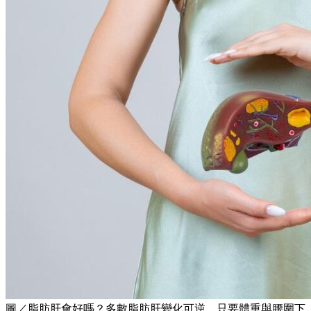
圖／脂肪肝會好嗎？多數脂肪肝變化可逆，只要體重與腰圍下