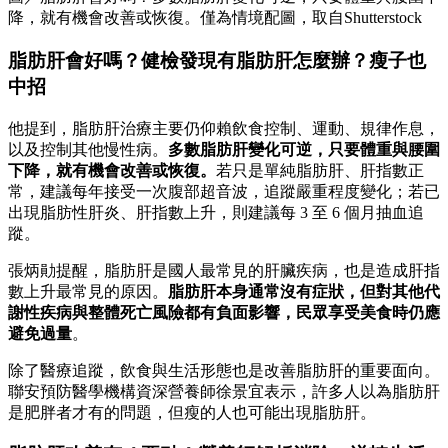
降，就有機會改善或恢復。僅為情境配圖，取自Shutterstock
脂肪肝會好嗎？健檢發現有脂肪肝怎麼辦？瘦子也
中招
他提到，脂肪肝治療主要仍仰賴飲食控制、運動、規律作息，
以及控制其他慢性病。
多數脂肪肝變化可逆，只要體重與腰圍
下降，就有機會改善或恢復。
若只是單純脂肪肝、肝指數正
常，建議每年接受一次腹部超音波，追蹤嚴重程度變化；若已
出現脂肪性肝炎、肝指數上升，則建議每 3 至 6 個月抽血追
蹤。
張炳勛提醒，脂肪肝是國人最常見的肝臟疾病，也是造成肝指
數上升最常見的原因。
脂肪肝本身通常沒有症狀，但對其他代
謝性疾病與整體死亡風險都有負面影響，民眾享受美食時仍應
避免過量
。
除了醫療追蹤，飲食與生活形態也是改善脂肪肝的重要面向。
聯安預防醫學機構資深營養師徐景宜表示，許多人以為脂肪肝
是肥胖者才有的問題，但瘦的人也可能出現脂肪肝。