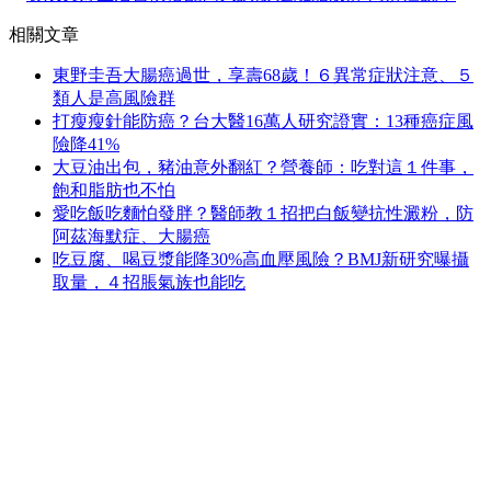
相關文章
東野圭吾大腸癌過世，享壽68歲！６異常症狀注意、５
類人是高風險群
打瘦瘦針能防癌？台大醫16萬人研究證實：13種癌症風
險降41%
大豆油出包，豬油意外翻紅？營養師：吃對這１件事，
飽和脂肪也不怕
愛吃飯吃麵怕發胖？醫師教１招把白飯變抗性澱粉，防
阿茲海默症、大腸癌
吃豆腐、喝豆漿能降30%高血壓風險？BMJ新研究曝攝
取量，４招脹氣族也能吃