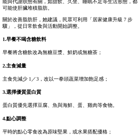
能與代謝狀態有關，如甜飲、久坐、睡眠不足等生活形態，都
可能使肝臟堆積脂肪。
關於改善脂肪肝，她建議，民眾可利用「居家健康升級 7 步
驟」，從日常飲食與活動開始調整。
1.早餐不喝含糖飲料
早餐將含糖飲改為無糖豆漿、鮮奶或無糖茶；
2.主食減量
主食先減少 1／3，改以一拳頭蔬菜增加飽足感；
3.選擇優質蛋白質
蛋白質優先選擇豆腐、魚與海鮮、蛋、雞肉等食物。
4.點心調整
平時的點心零食改為原味堅果，或水果搭配優格；