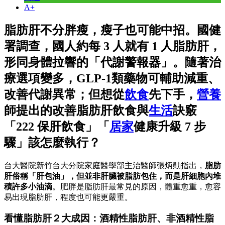
A+
脂肪肝不分胖瘦，瘦子也可能中招。國健
署調查，國人約每 3 人就有 1 人脂肪肝，
形同身體拉響的「代謝警報器」。隨著治
療選項變多，GLP-1類藥物可輔助減重、
改善代謝異常；但想從
飲食
先下手，
營養
師提出的改善脂肪肝飲食與
生活
訣竅
「222 保肝飲食」「
居家
健康升級 7 步
驟」該怎麼執行？
台大醫院新竹台大分院家庭醫學部主治醫師張炳勛指出，
脂肪
肝俗稱「肝包油」，但並非肝臟被脂肪包住，而是肝細胞內堆
積許多小油滴
。肥胖是脂肪肝最常見的原因，體重愈重，愈容
易出現脂肪肝，程度也可能更嚴重。
看懂脂肪肝２大成因：酒精性脂肪肝、非酒精性脂