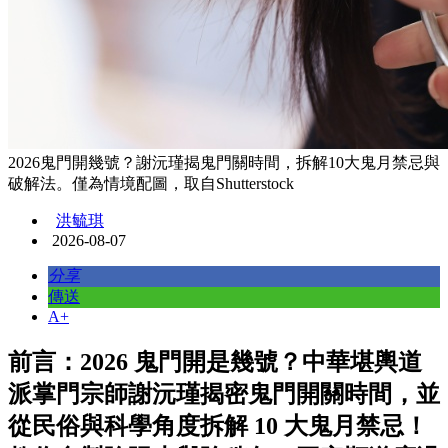
2026鬼門開幾號？謝沅瑾揭鬼門關時間，拆解10大鬼月禁忌與
破解法。僅為情境配圖，取自Shutterstock
洪毓琪
2026-08-07
分享
傳送
A+
前言：2026 鬼門開是幾號？中華堪輿道
派掌門宗師謝沅瑾揭密鬼門開關時間，並
從民俗與科學角度拆解 10 大鬼月禁忌！