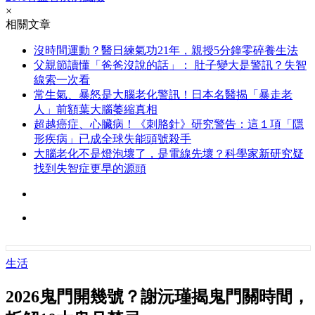
×
相關文章
沒時間運動？醫日練氣功21年，親授5分鐘零碎養生法
父親節讀懂「爸爸沒說的話」： 肚子變大是警訊？失智
線索一次看
常生氣、暴怒是大腦老化警訊！日本名醫揭「暴走老
人」前額葉大腦萎縮真相
超越癌症、心臟病！《刺胳針》研究警告：這１項「隱
形疾病」已成全球失能頭號殺手
大腦老化不是燈泡壞了，是電線先壞？科學家新研究疑
找到失智症更早的源頭
生活
2026鬼門開幾號？謝沅瑾揭鬼門關時間，