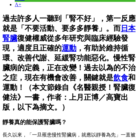
A+
過去許多人一聽到「腎不好」，第一反應
就是「不要活動、要多多靜養」。而
日本
腎臟
復健權威從多年研究與臨床經驗發
現，適度且正確的
運動
，有助於維持循
環、改善代謝、延緩腎功能惡化。慢性腎
臟病的定義，正在改變！過去以為的不治
之症，現在有機會改善，關鍵就是
飲食
和
運動！（本文節錄自《名醫親授！腎臟復
健法》一書，作者：上月正博／高寶出
版，以下為摘文。）
靜養真的能保護腎臟嗎？
長久以來，「一旦罹患慢性腎臟病，就應以靜養為先」一直被