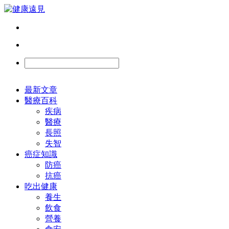
最新文章
醫療百科
疾病
醫療
長照
失智
癌症知識
防癌
抗癌
吃出健康
養生
飲食
營養