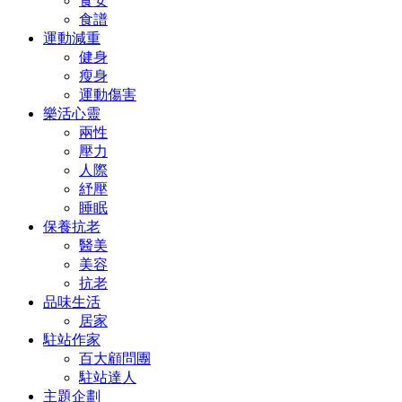
食安
食譜
運動減重
健身
瘦身
運動傷害
樂活心靈
兩性
壓力
人際
紓壓
睡眠
保養抗老
醫美
美容
抗老
品味生活
居家
駐站作家
百大顧問團
駐站達人
主題企劃