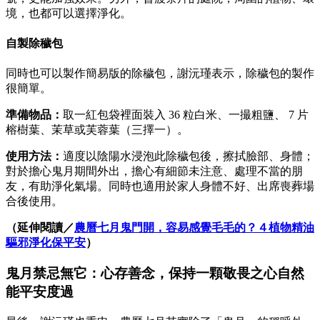
境，也都可以選擇淨化。
自製除穢包
同時也可以製作簡易版的除穢包，謝沅瑾表示，除穢包的製作
很簡單。
準備物品：
取一紅包袋裡面裝入 36 粒白米、一撮粗鹽、 7 片
榕樹葉、茉草或芙蓉葉（三擇一）。
使用方法：
適度以陰陽水浸泡此除穢包後，擦拭臉部、身體；
對於擔心鬼月期間外出，擔心有細節未注意、處理不當的朋
友，有助淨化氣場。同時也適用於家人身體不好、出席喪葬場
合後使用。
（延伸閱讀／
農曆七月鬼門開，容易感覺毛毛的？４植物精油
驅邪淨化保平安
）
鬼月禁忌無它：心存善念，保持一顆敬畏之心自然
能平安度過