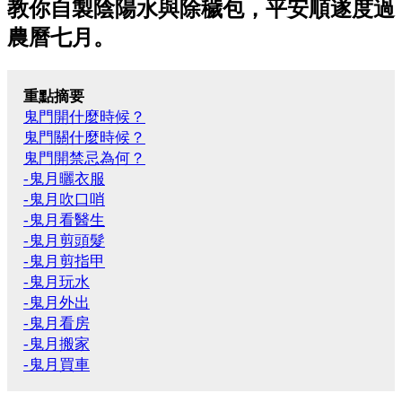
教你自製陰陽水與除穢包，平安順遂度過
農曆七月。
重點摘要
鬼門開什麼時候？
鬼門關什麼時候？
鬼門開禁忌為何？
-鬼月曬衣服
-鬼月吹口哨
-鬼月看醫生
-鬼月剪頭髮
-鬼月剪指甲
-鬼月玩水
-鬼月外出
-鬼月看房
-鬼月搬家
-鬼月買車