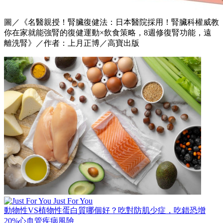
圖／《名醫親授！腎臟復健法：日本醫院採用！腎臟科權威教
你在家就能強腎的復健運動×飲食策略，8週修復腎功能，遠
離洗腎》／作者：上月正博／高寶出版
Just For You
動物性VS植物性蛋白質哪個好？吃對防肌少症，吃錯恐增
20%心血管疾病風險