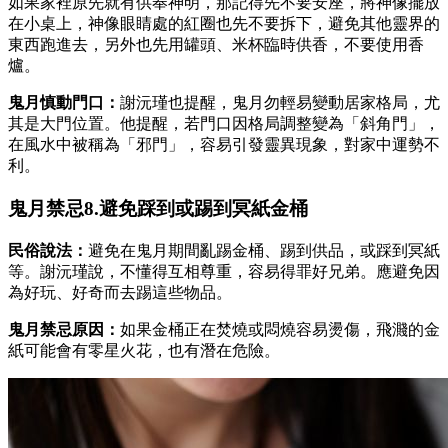
如果家裡原先就有供奉神明，那記得先不要安座，將神像擺放
在小桌上，神像眼睛處的紅圈也先不要拆下，避免其他靈界的
東西跑進去，另外也先用罐頭、米杯臨時供香，不要使用香
爐。
鬼月慎動門口：
謝沅瑾也提醒，鬼月勿輕易變動居家格局，尤
其是大門位置。他提醒，若門口因格局調整變為「斜角門」，
在風水中被稱為「邪門」，容易引發靈異現象，對家中運勢不
利。
鬼月禁忌8.避免踩到或踢到冥紙金桶
民俗說法：
避免在鬼月期間亂踢金桶、踢到供品，或踩到冥紙
等。謝沅瑾說，不懂得互相尊重，容易得罪好兄弟。應避免因
為好玩、好奇而去踢這些物品。
鬼月禁忌原因：
如果金桶正在焚燒或悶燒容易燙傷，飛濺的金
紙可能會有零星火花，也有潛在危險。