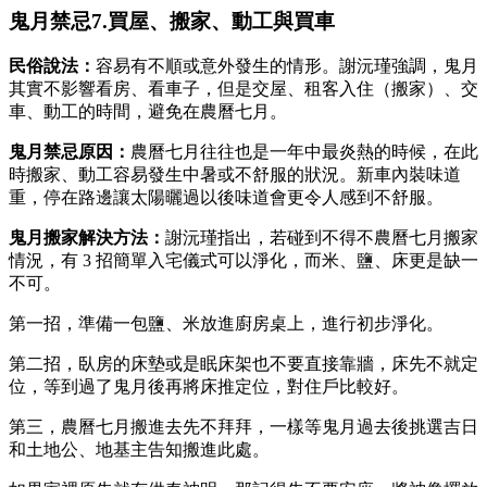
鬼月禁忌7.買屋、搬家、動工與買車
民俗說法：
容易有不順或意外發生的情形。謝沅瑾強調，鬼月
其實不影響看房、看車子，但是交屋、租客入住（搬家）、交
車、動工的時間，避免在農曆七月。
鬼月禁忌原因：
農曆七月往往也是一年中最炎熱的時候，在此
時搬家、動工容易發生中暑或不舒服的狀況。新車內裝味道
重，停在路邊讓太陽曬過以後味道會更令人感到不舒服。
鬼月搬家
解決方法：
謝沅瑾指出，若碰到不得不農曆七月搬家
情況，有 3 招簡單入宅儀式可以淨化，而米、鹽、床更是缺一
不可。
第一招，準備一包鹽、米放進廚房桌上，進行初步淨化。
第二招，臥房的床墊或是眠床架也不要直接靠牆，床先不就定
位，等到過了鬼月後再將床推定位，對住戶比較好。
第三，農曆七月搬進去先不拜拜，一樣等鬼月過去後挑選吉日
和土地公、地基主告知搬進此處。