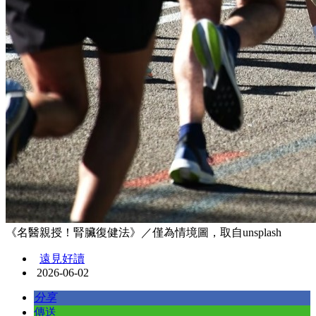
《名醫親授！腎臟復健法》／僅為情境圖，取自unsplash
遠見好讀
2026-06-02
分享
傳送