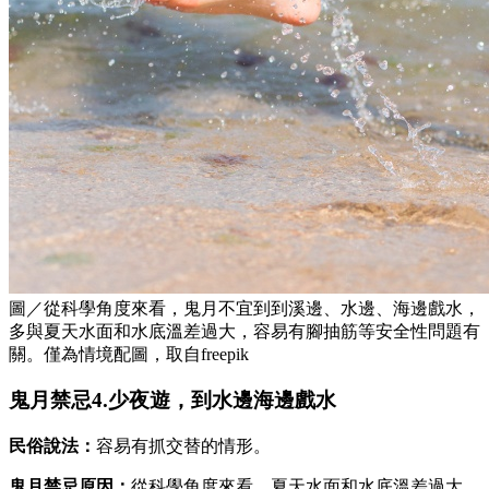
圖／從科學角度來看，鬼月不宜到到溪邊、水邊、海邊戲水，
多與夏天水面和水底溫差過大，容易有腳抽筋等安全性問題有
關。僅為情境配圖，取自freepik
鬼月禁忌4.少夜遊，到水邊海邊戲水
民俗說法：
容易有抓交替的情形。
鬼月禁忌原因：
從科學角度來看，夏天水面和水底溫差過大，