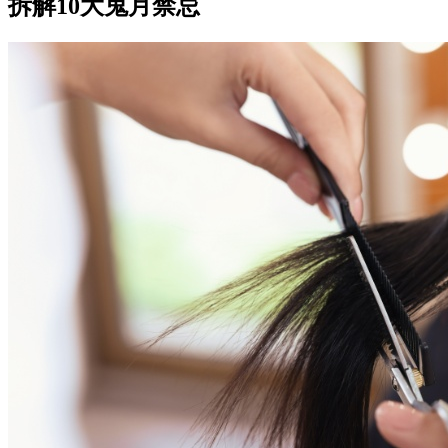
拆解10大鬼月禁忌