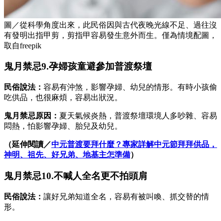
圖／從科學角度出來，此民俗因與古代夜晚光線不足、過往沒
有發明出指甲剪，剪指甲容易發生意外而生。僅為情境配圖，
取自freepik
鬼月禁忌9.孕婦孩童避參加普渡祭壇
民俗說法：
容易有沖煞，影響孕婦、幼兒的情形。有時小孩偷
吃供品，也很麻煩，容易出狀況。
鬼月禁忌原因：
夏天氣候炎熱，普渡祭壇環境人多吵雜、容易
悶熱，怕影響孕婦、胎兒及幼兒。
（延伸閱讀／
中元普渡要拜什麼？專家詳解中元節拜拜供品，
神明、祖先、好兄弟、地基主怎準備
）
鬼月禁忌10.不喊人全名更不拍頭肩
民俗說法：
讓好兄弟知道全名，容易有被叫喚、抓交替的情
形。