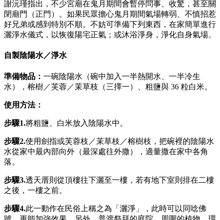
謝沅瑾指出，不少宮廟在鬼月期間會暫停問事、收驚，甚至關
閉廟門（正門）。如果民眾擔心鬼月期間氣場轉弱、不慎招惹
好兄弟或感到特別不順。不妨可準備下列東西，在家簡單進行
灑淨水儀式，以恢復陽宅正氣；或沐浴淨身，淨化自身氣場。
自製陰陽水／淨水
準備物品：
一碗陰陽水（碗中加入一半熱開水、一半冷生
水），榕樹／芙蓉／茉草枝（三擇一）、粗鹽與 36 粒白米。
使用方法：
步驟1.
將粗鹽、白米放入陰陽水中。
步驟2.
使用劍指或芙蓉枝／茉草枝／榕樹枝，把碗裡的陰陽水
水從家中最內部向外（最深處往外撒），適量撒在家中各角
落。
步驟3.
透天厝則從頂樓往下灑至一樓，若有地下室則排在二樓
之後，一樓之前。
步驟
4.
此一動作在民俗上稱之為「灑淨」，此時可以同唸佛
號，更能加強效果。另外，普渡祭拜的庭院，周圍的植物、環