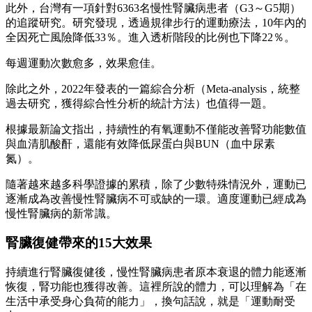
此外，台灣有一項針對6363名慢性腎臟病患者（G3～G5期）
的追蹤研究。研究發現，透過規律步行的運動療法，10年內的
全因死亡風險降低33％。進入透析階段的比例也下降22％。
每週運動次數愈多，效果愈佳。
除此之外，2022年發表的一篇綜合分析（Meta-analysis，統整
過去研究，獲得綜合性分析的統計方法）也值得一題。
根據最新論文指出，持續性的有氧運動不僅能改善腎功能數值
與血清肌酸酐，還能有效降低尿蛋白與BUN（血中尿素
氮）。
隨著越來越多科學證據的累積，除了少數特殊情況外，運動已
逐漸成為改善慢性腎臟病不可或缺的一環。適度運動已經成為
慢性腎臟病的新常識。
腎臟復健帶來的15大效果
持續進行腎臟復健後，慢性腎臟病患者原本衰退的體力能逐漸
恢復，腎功能也獲得改善。這裡所說的體力，可以理解為「在
生活中承受身心負荷的能力」，換句話說，就是「運動耐受