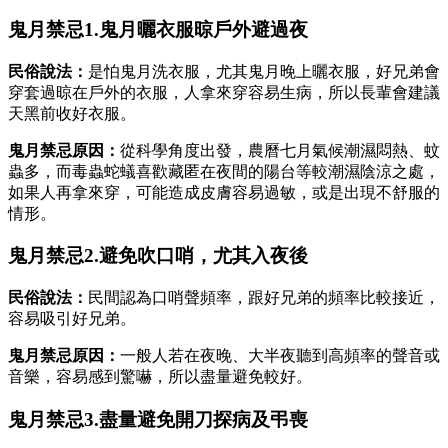
鬼月禁忌1.鬼月曬衣服晾戶外避過夜
民俗說法：
是怕鬼月洗衣服，尤其鬼月晚上曬衣服，好兄弟會
穿套過晾在戶外的衣服，人拿來穿容易生病，所以長輩會建議
天黑前收好衣服。
鬼月禁忌原因：
從科學角度出發，農曆七月氣候潮濕悶熱、蚊
蟲多，而毒蟲蛇蟻喜歡藏匿在夜間的陽台等較潮濕陰涼之處，
如果人再拿來穿，可能造成皮膚容易過敏，或是出現不舒服的
情形。
鬼月禁忌2.避免吹口哨，尤其入夜後
民俗說法：
民間認為口哨聲頻率，跟好兄弟的頻率比較接近，
容易吸引好兄弟。
鬼月禁忌原因：
一般人若在夜晚、大半夜聽到高頻率的聲音或
音樂，容易感到驚嚇，所以盡量避免較好。
鬼月禁忌3.盡量避免開刀探病及弔喪