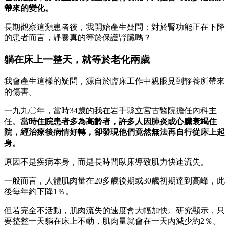
帶來的變化。
長期觀察這類患者後，我開始產生疑問：對於腎功能正在下降
的患者而言，靜養真的等於保護腎臟嗎？
躺在床上一整天，就等於老化兩歲
我會產生這樣的疑問，源自於臨床工作中親眼見到靜養所帶來
的傷害。
一九九〇年，當時34歲的我在岩手縣立宮古醫院擔任內科主
任。
當時住院患者多為高齡者，許多人因肺炎或心臟衰竭住
院，經治療後病情好轉，卻發現他們竟然無法再自行從床上起
身。
原因不是疾病本身，而是長時間臥床導致肌力快速流失。
一般而言，人體肌肉量在20多歲後期或30歲初期達到高峰，此
後每年約下降1％。
但若完全不活動，肌肉流失的速度會大幅加快。研究顯示，只
要整整一天躺在床上不動，肌肉量就會在一天內減少約2％。