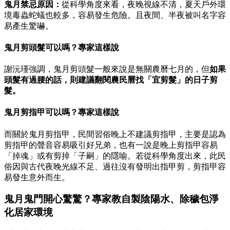
鬼月禁忌原因：
從科學角度來看，夜晚視線不清，夏天戶外環
境毒蟲蛇蟻也較多，容易發生危險。且夜間、半夜被叫名字容
易產生驚嚇。
鬼月剪頭髮可以嗎？專家這樣說
謝沅瑾強調，鬼月剪頭髮一般來說是無關農曆七月的，但
如果
頭髮有過腰的話，則建議翻閱農民曆找「宜剪髮」的日子剪
髮。
鬼月剪指甲可以嗎？專家這樣說
而關於鬼月剪指甲，民間習俗晚上不建議剪指甲，主要是認為
剪指甲的聲音容易吸引好兄弟，也有一說是晚上剪指甲容易
「掉魂」或有剪掉「子嗣」的隱喻。若從科學角度出來，此民
俗因與古代夜晚光線不足、過往沒有發明出指甲剪，剪指甲容
易發生意外而生。
鬼月鬼門開心驚驚？專家教自製陰陽水、除穢包淨
化居家環境