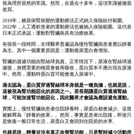
視為理所當然的常識。然而，在過去十多年，這項常識被徹底
改寫。
2016年，糖尿病腎病變的運動療法正式納入保險給付範圍。
2022年，人工透析患者的運動療法也被納入保險範圍。這代表
日本正式承認：運動對腎臟病具有治療效果。
有很長一段時間，全球醫界普遍認為慢性腎臟病患者應以靜養
為主。其中一個重要原因是：運動後尿蛋白會增加。
腎臟的過濾功能由腎絲球負責。正常情況下，尿液在腎絲球過
濾後，身體需要的物質會被再吸收，蛋白質本不應出現在尿液
中。然而，運動時蛋白質可能會進入尿液中。
過去認為，蛋白質穿過腎絲球本身就是一種負擔，也就是說，
這被視為腎功能惡化的原因之一。
若長期讓蛋白質通過腎絲
球，可能加速腎功能惡化，因此醫界才會認為應該避免運動。
實際上，慢性腎臟病患者住院靜養時，尿蛋白都會減少。這曾
被解釋為「靜養的效果」。然而，事實是患者出院後，即使只
是恢復一般日常生活，尿蛋白又會回到住院前的水準。
也就是說，靜養並沒有真正改善腎功能，只是暫時減少活動所