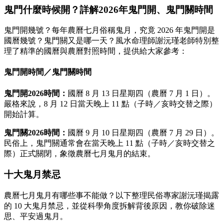
鬼門什麼時候開？詳解2026年鬼門開、鬼門關時間
鬼門開幾號？每年農曆七月俗稱鬼月，究竟 2026 年鬼門開是
國曆幾號？鬼門關又是哪一天？風水命理師謝沅瑾老師特別整
理了精準的國曆與農曆對照時間，提供給大家參考：
鬼門開時間／鬼門關時間
鬼門開2026時間：
國曆 8 月 13 日星期四（農曆 7 月 1 日）。
嚴格來說，8 月 12 日當天晚上 11 點（子時／亥時交替之際）
開始計算。
鬼門關2026時間：
國曆 9 月 10 日星期四（農曆 7 月 29 日）。
民俗上，鬼門關通常會在當天晚上 11 點（子時／亥時交替之
際）正式關閉，象徵農曆七月鬼月的結束。
十大鬼月禁忌
農曆七月鬼月有哪些事不能做？以下整理民俗專家謝沅瑾揭露
的 10 大鬼月禁忌，並從科學角度拆解背後原因，教你破除迷
思、平安過鬼月。