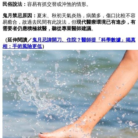
民俗說法：
容易有抓交替或沖煞的情形。
鬼月禁忌原因：
夏末、秋初天氣炎熱，病菌多，傷口比較不容
易癒合，故過去民間有此說法，但
現代醫療環境已有進步，有
需要者仍應積極就醫，聽從專業醫師建議
。
（延伸閱讀／
鬼月忌諱開刀、住院？醫師提「科學數據」揭真
相：手術風險更低
）