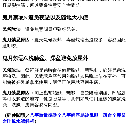
容易腳抽筋，所以要多注意安全性問題。
鬼月禁忌5.避免夜遊以及隨地大小便
民俗說法：
避免無意間冒犯到好兄弟。
鬼月禁忌原因：
夏天氣候炎熱，毒蟲蛇蟻出沒較多，容易因此
遭叮咬。
鬼月禁忌6.洗臉盆、澡盆避免放屋外
民俗說法：
祭拜好兄弟時會準備新臉盆、新毛巾，給好兄弟洗
塵梳洗。因此，民間認為平常用的臉盆如果晚上放在室外，可
能會被好兄弟拿來使用，我們再使用就容易生病。
鬼月禁忌原因：
同上蟲蛇蟻獸、蟾蜍。喜歡陰暗潮溼、凹陷處
等可以躲避的地方，像是臉盆等，我們如果使用這樣的臉盆洗
澡、洗臉，皮膚容易有問題。
（延伸閱讀／
八字重量準嗎？八字輕容易被鬼跟、薄命？專業
命理風水師解析
）