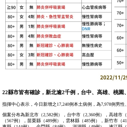
22縣市皆有確診，新北逾2千例，台中、高雄、桃園
指揮中心表示，今日新增之17,240例本土病例，為7,978例男
個案分布為新北市（2,582例），台中市（2,360例），高雄市（2
（567例），苗栗縣（489例），雲林縣（485例），新竹市（4
東縣（144例），金門縣（84例），澎湖縣（49例），連江縣（