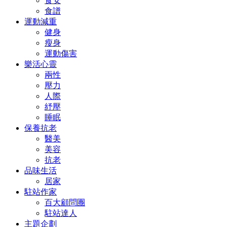
食安
食譜
運動減重
健身
瘦身
運動傷害
樂活心靈
兩性
壓力
人際
紓壓
睡眠
保養抗老
醫美
美容
抗老
品味生活
居家
駐站作家
百大顧問團
駐站達人
主題企劃