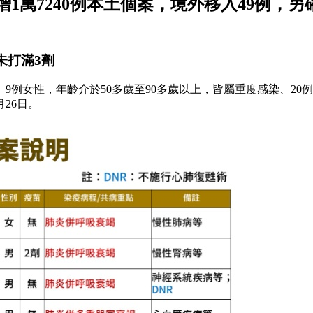
1萬7240例本土個案，境外移入49例，
未打滿3劑
9例女性，年齡介於50多歲至90多歲以上，皆屬重度感染、20例具
月26日。