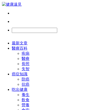
最新文章
醫療百科
疾病
醫療
長照
失智
癌症知識
防癌
抗癌
吃出健康
養生
飲食
營養