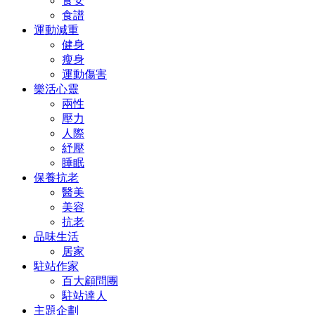
食安
食譜
運動減重
健身
瘦身
運動傷害
樂活心靈
兩性
壓力
人際
紓壓
睡眠
保養抗老
醫美
美容
抗老
品味生活
居家
駐站作家
百大顧問團
駐站達人
主題企劃