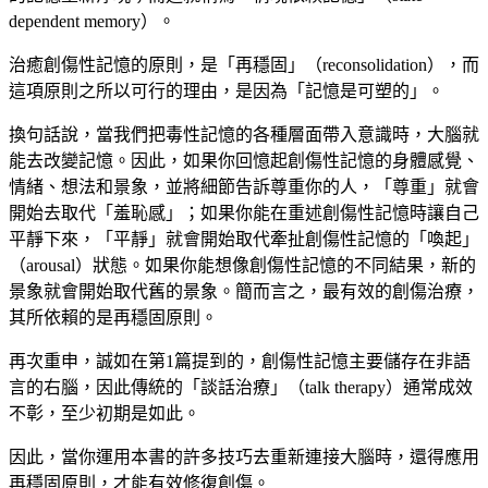
dependent memory
）。
治癒創傷性記憶的原則，是「再穩固」（
reconsolidation
），而
這項原則之所以可行的理由，是因為「記憶是可塑的」。
換句話說，當我們把毒性記憶的各種層面帶入意識時，大腦就
能去改變記憶。因此，如果你回憶起創傷性記憶的身體感覺、
情緒、想法和景象，並將細節告訴尊重你的人，「尊重」就會
開始去取代「羞恥感」；如果你能在重述創傷性記憶時讓自己
平靜下來，「平靜」就會開始取代牽扯創傷性記憶的「喚起」
（
arousal
）狀態。如果你能想像創傷性記憶的不同結果，新的
景象就會開始取代舊的景象。簡而言之，最有效的創傷治療，
其所依賴的是再穩固原則。
再次重申，誠如在第
1
篇提到的，創傷性記憶主要儲存在非語
言的右腦，因此傳統的「談話治療」（
talk therapy
）通常成效
不彰，至少初期是如此。
因此，當你運用本書的許多技巧去重新連接大腦時，還得應用
再穩固原則，才能有效修復創傷。