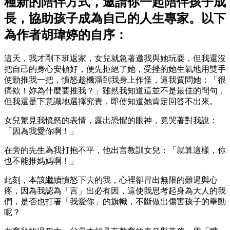
種新的陪伴方式，邀請你一起陪伴孩子成
長，協助孩子成為自己的人生專家。以下
為作者胡瑋婷的自序：
這天，我才剛下班返家，女兒就急著邀我與她玩耍，但我還沒
把自己的身心安頓好，便先拒絕了她，受挫的她生氣地用雙手
使勁推我一把，憤怒趁機溜到我身上作怪，逼我質問她：「很
痛欸！妳為什麼要推我？」雖然我知道這並不是最佳的問句，
但我還是下意識地選擇究責，即使知道她肯定回答不出來。
女兒驚見我憤怒的表情，露出恐懼的眼神，竟哭著對我說：
「因為我愛你啊！」
在旁的先生為我打抱不平，他出言教訓女兒：「就算這樣，你
也不能推媽媽啊！」
此刻，本該繼續憤怒下去的我，心裡卻冒出無限的難過與心
疼，因為我認為「言」出必有因，這使我思考起身為大人的我
們，是否也打著「我愛你」的旗幟，不斷做出傷害孩子的舉動
呢？