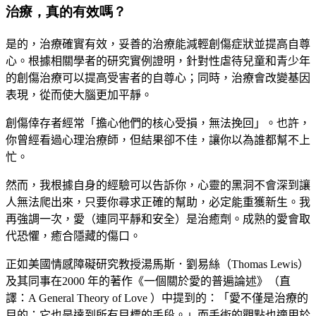
治療，真的有效嗎？
是的，治療確實有效，妥善的治療能減輕創傷症狀並提高自尊
心。根據相關學者的研究實例證明，針對性虐待兒童和青少年
的創傷治療可以提高受害者的自尊心；同時，治療會改變基因
表現，從而使大腦更加平靜。
創傷倖存者經常「擔心他們的核心受損，無法挽回」。也許，
你曾經看過心理治療師，但結果卻不佳，讓你以為誰都幫不上
忙。
然而，我根據自身的經驗可以告訴你，心靈的黑洞不會深到讓
人無法爬出來，只要你尋求正確的幫助，必定能重獲新生。我
再強調一次，愛（連同平靜和安全）是治癒劑。成熟的愛會取
代恐懼，癒合隱藏的傷口。
正如美國情感障礙研究教授湯馬斯．劉易絲（
Thomas Lewis
）
及其同事在
2000
年的著作《一個關於愛的普遍論述》（直
譯：
A General Theory of Love
）中提到的：「愛不僅是治療的
目的；它也是達到所有目標的手段。」而手術的觀點也適用於