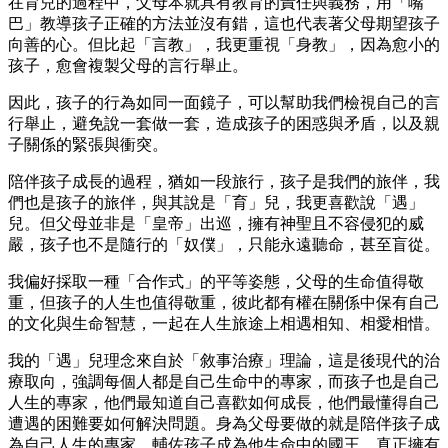
在育兒的過程中，父母本就具有教育的責任與義務，用「嘴
巴」教導孩子正確的方法並沒有錯，這也代表著父母期望孩子
向善的心。但比起「言教」，我更重視「身教」，因為愈小的
孩子，愈會複製父母的言行舉止。
因此，孩子的行為如同一面鏡子，可以幫助我們檢視自己的言
行舉止，避免說一套做一套，造成孩子的困惑與矛盾，以及親
子關係的緊張與衝突。
陪伴孩子成長的過程，猶如一段旅行，孩子是我們的旅伴，我
們也是孩子的旅伴，與其說是「育」兒，我更喜歡說「遇」
兒。但父母並非是「皇帝」出巡，擁有神聖且不容侵犯的威
嚴，孩子也不是隨行的「奴僕」，只能永遠聽命，甚至盲從。
我偏好採取一種「合作式」的平等姿態，父母的生命值得敬
重，但孩子的人生也值得敬重，彼此都有權在關係中保有自己
的文化與生命智慧，一起在人生旅途上相遇相知、相愛相惜。
我的「遇」兒理念來自於「敘事治療」理論，這是後現代的治
療取向，強調每個人都是自己生命中的專家，而孩子也是自己
人生的專家，他們最知道自己喜歡如何成長，他們最懂得自己
遭遇的困難要如何解決問題。身為父母要做的就是陪伴孩子成
為自己人生的專家，輔佐孩子成為他生命中的國王，真正擁有