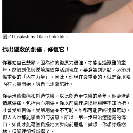
圖／Unsplash by Diana Polekhina
找出隱蔽的創傷，修復它！
你要給自己鼓勵，因為你的復原力很強，才能度過艱難的童
年，熬過創傷與逆境經驗存活到現在。要意識到這點，必須具
備重要的「內在力量」。因此，你現在最重要的，就是從培養
內在力量開始，讓自己逐漸茁壯。
你要治癒傷痛和創造快樂，以此創造更快樂的童年。你要治癒
情感傷痛，包括內心創傷。你以前處理逆境經驗時不知所措，
才會受到創傷。受到創傷並不可恥。誰都可能曾經徬徨無助，
但人人也都能學會如何復原。所以，第一步是治癒隱藏的傷
口，如此才能毫無負擔地大步向前邁進。試想，你想穿過樹
林，但腳踝卻折斷傷了，