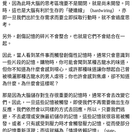
覺，因為此時大腦的思考區塊要不是關閉，就是尚未開發。同
時，這也是大腦有利於生存的「硬連線」（
hardwiring
），亦
即一旦我們出於生存需求而要立即採取行動時，就不會過度思
考。
另外，創傷記憶的碎片不會整合，也就是它們不會結合在一
起。
因此，當人看到某件事而觸發創傷性記憶時，通常只會意識到
一些片段的記憶。購物時，你可能會聞到某種古龍水的味道，
但你不知道為什麼會感到噁心，或許那種味道讓你想起自己曾
被噴灑那種古龍水的男人虐待；你也許會感到焦慮，卻不知道
為什麼。為什麼會這樣呢？
那是因為大腦儲存對生存很重要的記憶時，通常不會去改變它
們。因此，一旦這些記憶被觸發，即使我們不再需要做出生存
反應，我們依然會以同樣的方式去回應。所以，只要我們逃
避，不去處理或安撫最初儲存的記憶，這些記憶就很容易被觸
發。或者，只有感受到壓力時才會觸發壓力記憶，從而使部分
的記憶重新浮現；而這就稱為「情境依賴記憶」（
state-