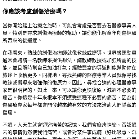
你應該考慮創傷治療嗎？
當你開始踏上治療之旅時，可能會考慮是否要去看醫療專業人
員，特別是尋求創傷治療師的幫助，讓你能化解童年創傷經驗
所帶來的後遺症。
在我看來，熟練的創傷治療師就像教練或嚮導。世界級運動員
通常會聘請一名教練來提供想法，請教練教授或加強所需的技
能，並且隨時幫自己加油打氣；經驗豐富的導遊則能幫助你在
旅途上收穫更多。同樣地，尋找熟練的醫療專業人員就像尋找
教練或嚮導來增強你的復原力。因此，尋找合適的心理醫療專
家是很明智的，如此一來，可以讓你更快復原，減輕不必要的
痛苦。你這幾十年來根本不須遭受這種不必要的痛苦，因為創
傷醫療專家每年都會開發越來越有效的方法來治癒人們隱藏的
傷痛。
不過，人天生就會迴避痛苦的記憶。我們會麻痺情緒、否認過
去的事情仍然使我們痛苦，或者對某件事成癮（好比吸毒、沉