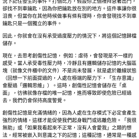
況下記住發生的事件。打個比方，假設你上個禮拜急著出門，
卻找不到車鑰匙，因為你把鑰匙放在別的地方。這件事讓你很
沮喪，但當你在其他時候做事有條有理時，你會發現找不到車
鑰匙只是一個獨立的事件。
因此，你就會在沒有承受過度壓力的情況下，將這個記憶歸檔
儲存。
現在，去思考創傷性記憶， 例如：虐待，會發現是不一樣的
感受。當人承受毒性壓力時，冷靜且有邏輯儲存記憶的大腦區
塊（就像文件櫃中的文件）不是尚未發展，就是處於離線狀態
（回想一下前面提過的，人處在極端的壓力下，「生存意識」
會壓過「邏輯思維」）。這時，創傷性記憶會儲存在「桌
面」，彷彿就像存檔的唯一記憶，進而導致即使危險已經過
去，我們仍會保持高度警覺。
創傷性記憶是充滿情緒的，因為人處在生存模式下必定會產生
強烈的情緒，這樣才能促使我們起身戰鬥或逃離危險。「我很
無助」或「如果我看起來不正常，沒有人會愛我」之類的想
法，經常被嵌入到意識之下的記憶；這種記憶，通常是一種感