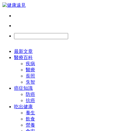
最新文章
醫療百科
疾病
醫療
長照
失智
癌症知識
防癌
抗癌
吃出健康
養生
飲食
營養