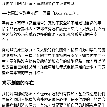
我仍閉上眼睛回家，而我總能從中汲取靈感。
──
美國知名歌手 桃莉．巴頓（
Dolly Parton
）
。
事實上，有時（甚至經常）感到不安全和不足是很自然的事
情；只要身為凡人，誰都會有這種感覺。然而，只要我們逐漸
學習新的技巧和獲取更多的資源，就能充分感受到內在安
全。
你可以從原生家庭、長大後的愛情關係、精神資源和學到的關
鍵應對技巧，在這混亂的世局中維持內在安全。如果你生而不
幸，童年時沒有擁有愛戀紐帶和安全的依附經驗，你也可以學
習去當自己的好父母，藉此滿足幼年沒能被滿足的需求，而這
些正是本書的重要目標。
揭示創傷的存在
我們若是隱藏祕密，不僅表示這祕密有問題，甚至是造成我們
生病的原因。把痛苦的祕密暗藏在心裡，是不健康的，想要治
療傷痛和創造復原力，首先，就是要了解自己的創傷究竟是什