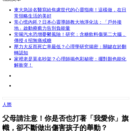
東大急診名醫寫給焦慮世代的心靈指南！這樣做，在日
常領略生活的美好
常心慌內耗？日本心靈導師教大地淨化法：「戶外接
地」啟動療癒力告別負能量
常喝汽水恐增憂鬱風險！研究：含糖飲料傷第二大腦，
傳授４招無痛戒糖
壓力大反而死亡率最低？心理學研究揭密：關鍵在於翻
轉認知
家裡老是莫名吵架？心理師揭色彩秘密：擺對顏色能化
解衝突！
人際
父母請注意！你是否也打著「我愛你」旗
幟，卻不斷做出傷害孩子的舉動？