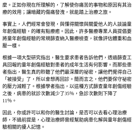
麼。正如你現在所理解的，了解使你痛苦的事物和原因有其治
療的效用；讓暗藏的傷痛發洩，就能踏上治療之旅。
事實上，人們經常會發現，與懂得關懷與關愛他人的人談論童
年創傷經驗，的確有點療癒。因此，許多醫療專業人員提倡要
將童年創傷經驗的常規篩查納入醫療檢查，就像評估體重和血
壓一樣。
根據一項大型研究指出，醫生要求患者告訴他們，透過篩查工
具回報的童年創傷經驗對患者的成年生活有何影響。而那些患
者指出，醫生真的聆聽了他們最深層的祕密，讓他們覺得自己
「被接受」了，所以會想再回診。簡而言之，他們要保守祕密
的壓力減輕了。根據學者指出，以這種方式篩查童年創傷經驗
之後，病患的就診次數減少了
35
％，急診次數則下降了
11
％。
因此，你或許可以和你的醫生討論，是否可以去看心理治療
師，不過前提是，心理治療師曾經幫助病患化解與童年創傷經
驗相關的擾人記憶。