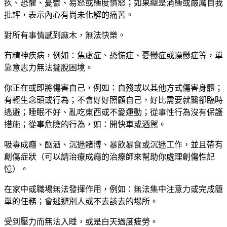
疚、恐懼、憂鬱、易怒或極度憤怒；如果總是消極或嚴厲自我
批評，表示內心有尚未化解的痛苦。
對所有事情感到麻木，無法快樂。
有精神疾病，例如：焦慮症、恐慌症、憂鬱症或躁鬱症等，單
靠意志力無法擺脫困境。
你正在或即將傷害自己，例如：自殘或以其他方式傷害身體；
有輕生念頭或行為；不會好好照顧自己，好比需要就醫卻臨時
逃避；睡眠不好、亂吃東西或不愛運動；從事性行為沒有保護
措施；從事危險的行為，如：開快車或酒駕。
吸毒成癮、酗酒、沉迷賭博、暴飲暴食或沉迷工作，並且帶有
創傷症狀（可以請治療成癮的治療師來幫助你處理創傷性記
憶）。
在家中或職場無法發揮作用，例如：無法集中注意力或完成簡
單的任務；會逃避別人或不去該去的場所。
受到壓力而無法入睡，或是白天過度疲勞。