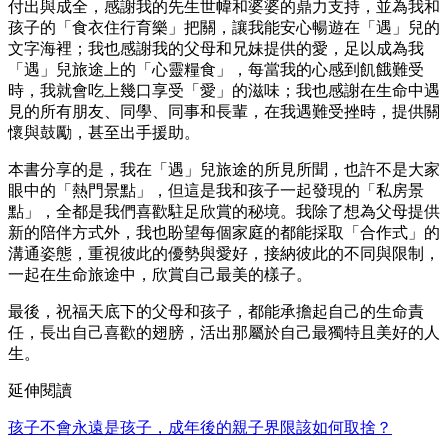
付出與成全，感謝我的先生世幃和婆婆的鼎力支持，並為我和
孩子的「食衣住行育樂」把關，讓我能安心暢遊在「遇」兒的
文字海裡；我也感謝我的父母和兄妹提供的愛，足以成為我
「遇」兒旅途上的「心靈糧食」，每當我的心感到飢餓難受
時，我就會吃上幾口享受「愛」的滋味；我也感謝在生命中遇
見的所有朋友、同學、同事和長輩，在我遇難受挫時，提供關
懷與鼓勵，甚至出手援助。
本書分享的是，我在「遇」兒旅途的所見所聞，也許不是大家
眼中的「熱門景點」，但這是我和孩子一起發現的「私房景
點」，全都是我們喜歡駐足欣賞的秘境。我除了想為父母提供
新的陪伴方式外，我也盼望每個家庭的都能採取「合作式」的
溝通姿態，重視彼此的優勢與愛好，接納彼此的不同與限制，
一起在生命旅途中，欣賞自己最美的樣子。
最後，祝福天底下的父母和孩子，都能承擔起自己的生命責
任，長出自己喜歡的翅膀，活出那屬於自己最獨特且美好的人
生。
延伸閱讀
孩子不會永遠是孩子，成年後的親子界限該如何取捨？