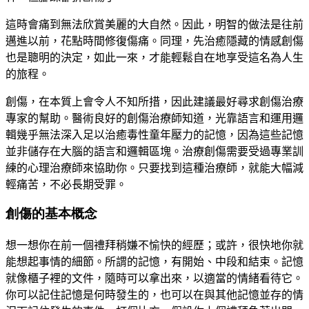
這時會痛到無法欣賞美麗的大自然。因此，明智的做法是往前
邁進以前，花點時間修復傷痛。同理，先治癒隱藏的情感創傷
也是聰明的決定，如此一來，才能輕鬆自在地享受這名為人生
的旅程。
創傷，在本質上會令人不知所措，因此建議最好尋求創傷治療
專家的幫助。醫術良好的創傷治療師知道，光靠語言和運用邏
輯幾乎無法深入足以治癒毒性童年壓力的記憶，因為這些記憶
並非儲存在大腦的語言和邏輯區塊。治療創傷需要受過專業訓
練的心理治療師來協助你。只要找到這種治療師，就能大幅減
輕痛苦，不必長期受罪。
創傷的基本概念
想一想你在前一個禮拜稍嫌不愉快的經歷；或許，很快地你就
能想起事情的細節。所謂的記憶，有開始、中段和結束。記憶
就像櫃子裡的文件，隨時可以拿出來，以適當的情緒看待它。
你可以記住記憶是何時發生的，也可以在與其他記憶並存的情