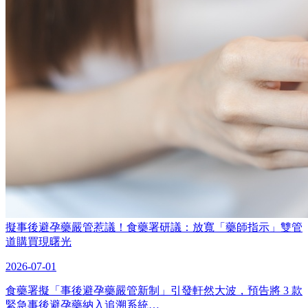
擬事後避孕藥嚴管惹議！食藥署研議：放寬「藥師指示」雙管
道購買現曙光
2026-07-01
食藥署擬「事後避孕藥嚴管新制」引發軒然大波，預告將 3 款
緊急事後避孕藥納入追溯系統…