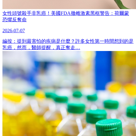
女性頭號殺手非乳癌！美國FDA撤雌激素黑框警告：荷爾蒙
恐懼反奪命
2026-07-07
編按：提到最害怕的疾病是什麼？許多女性第一時間想到的是
乳癌，然而，醫師提醒，真正奪走…