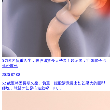
5旬運將負重久坐，腹股溝驚長大芒果！醫示警：疝氣腸子卡
死恐壞死
2026-07-08
52 歲運將因長期久坐、負重，腹股溝竟長出如芒果大的巨型
腫塊，就醫才知是疝氣惹禍！但…