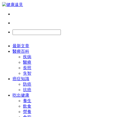
最新文章
醫療百科
疾病
醫療
長照
失智
癌症知識
防癌
抗癌
吃出健康
養生
飲食
營養