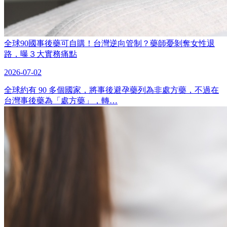
全球90國事後藥可自購！台灣逆向管制？藥師憂剝奪女性退
路，曝３大實務痛點
2026-07-02
全球約有 90 多個國家，將事後避孕藥列為非處方藥，不過在
台灣事後藥為「處方藥」，轉…