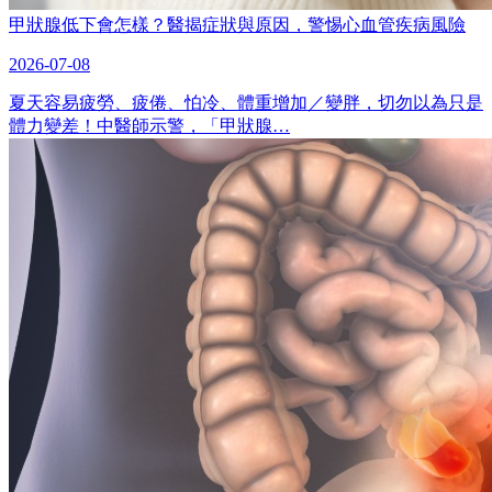
甲狀腺低下會怎樣？醫揭症狀與原因，警惕心血管疾病風險
2026-07-08
夏天容易疲勞、疲倦、怕冷、體重增加／變胖，切勿以為只是
體力變差！中醫師示警，「甲狀腺…