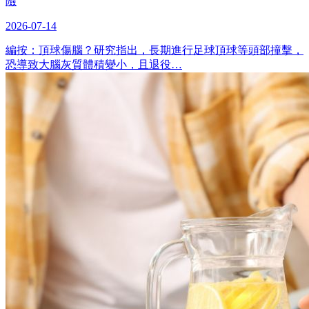
險
2026-07-14
編按：頂球傷腦？研究指出，長期進行足球頂球等頭部撞擊，
恐導致大腦灰質體積變小，且退役…