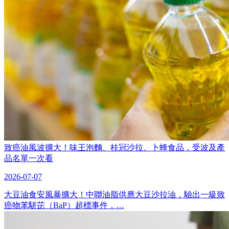
致癌油風波擴大！味王泡麵、桂冠沙拉、卜蜂食品，受波及產
品名單一次看
2026-07-07
大豆油食安風暴擴大！中聯油脂供應大豆沙拉油，驗出一級致
癌物苯駢芘（BaP）超標事件，…