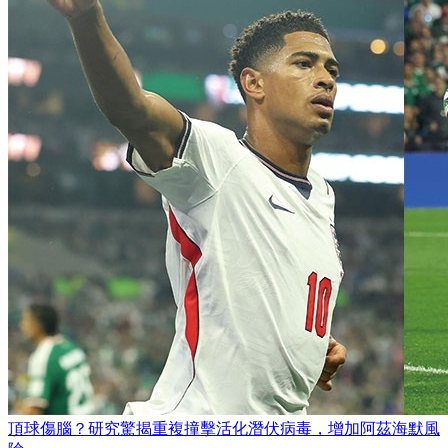
頂球傷腦？研究驚揭重複撞擊活化潛伏病毒，增加阿茲海默風