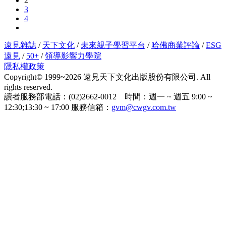
2
3
4
遠見雜誌
/
天下文化
/
未來親子學習平台
/
哈佛商業評論
/
ESG
遠見
/
50+
/
領導影響力學院
隱私權政策
Copyright© 1999~2026 遠見天下文化出版股份有限公司. All
rights reserved.
讀者服務部電話：(02)2662-0012 時間：週一 ~ 週五 9:00 ~
12:30;13:30 ~ 17:00 服務信箱：
gvm@cwgv.com.tw