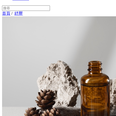
首頁
/
紓壓