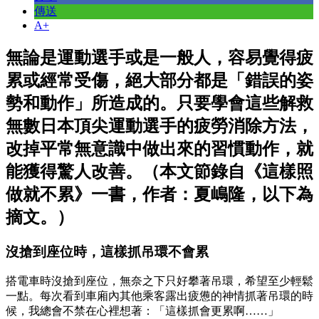
傳送
A+
無論是運動選手或是一般人，容易覺得疲
累或經常受傷，絕大部分都是「錯誤的姿
勢和動作」所造成的。只要學會這些解救
無數日本頂尖運動選手的疲勞消除方法，
改掉平常無意識中做出來的習慣動作，就
能獲得驚人改善。（本文節錄自《這樣照
做就不累》一書，作者：夏嶋隆，以下為
摘文。）
沒搶到座位時，這樣抓吊環不會累
搭電車時沒搶到座位，無奈之下只好攀著吊環，希望至少輕鬆
一點。每次看到車廂內其他乘客露出疲憊的神情抓著吊環的時
候，我總會不禁在心裡想著：「這樣抓會更累啊……」