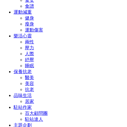
食安
食譜
運動減重
健身
瘦身
運動傷害
樂活心靈
兩性
壓力
人際
紓壓
睡眠
保養抗老
醫美
美容
抗老
品味生活
居家
駐站作家
百大顧問團
駐站達人
主題企劃