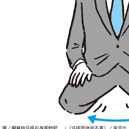
圖／腳麻時這樣起身最輕鬆。（《這樣照做就不累》／遠流出