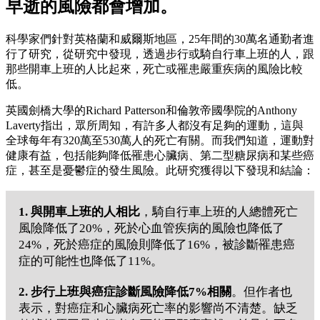
早逝的風險都會增加。
科學家們針對英格蘭和威爾斯地區，25年間的30萬名通勤者進
行了研究，從研究中發現，透過步行或騎自行車上班的人，跟
那些開車上班的人比起來，死亡或罹患嚴重疾病的風險比較
低。
英國劍橋大學的Richard Patterson和倫敦帝國學院的Anthony
Laverty指出，眾所周知，有許多人都沒有足夠的運動，這與
全球每年有320萬至530萬人的死亡有關。而我們知道，運動對
健康有益，包括能夠降低罹患心臟病、第二型糖尿病和某些癌
症，甚至是憂鬱症的發生風險。此研究獲得以下發現和結論：
1. 與開車上班的人相比
，騎自行車上班的人總體死亡
風險降低了20%，死於心血管疾病的風險也降低了
24%，死於癌症的風險則降低了16%，被診斷罹患癌
症的可能性也降低了11%。
2. 步行上班與癌症診斷風險降低7%相關
。但作者也
表示，對癌症和心臟病死亡率的影響尚不清楚。缺乏