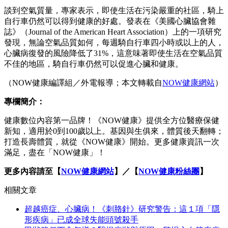
談到空氣質量，專家表示，即使生活在污染嚴重的社區，騎上
自行車仍然可以得到健康的好處。發表在《美國心臟協會雜
誌》（Journal of the American Heart Association）上的一項研究
發現，無論空氣品質如何，每週騎自行車四小時或以上的人，
心臟病復發的風險降低了31%，這意味著即使生活在空氣品質
不佳的地區，騎自行車仍然可以促進心臟和健康。
（NOW健康編譯組／外電報導；本文轉載自
NOW健康網站
）
專欄簡介：
健康數位內容第一品牌！《NOW健康》提供全方位醫療保健
新知，適用於0到100歲以上。基因與生俱來，體質後天翻轉；
打造長壽體質，就從《NOW健康》開始。更多健康資訊一次
滿足，盡在「NOW健康」！
更多內容請至【
NOW健康網站
】／【
NOW健康粉絲團
】
相關文章
超越癌症、心臟病！《刺胳針》研究警告：這１項「隱
形疾病」已成全球失能頭號殺手