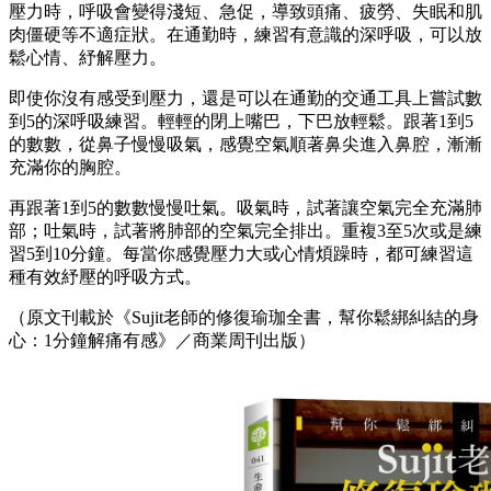
壓力時，呼吸會變得淺短、急促，導致頭痛、疲勞、失眠和肌
肉僵硬等不適症狀。在通勤時，練習有意識的深呼吸，可以放
鬆心情、紓解壓力。
即使你沒有感受到壓力，還是可以在通勤的交通工具上嘗試數
到5的深呼吸練習。輕輕的閉上嘴巴，下巴放輕鬆。跟著1到5
的數數，從鼻子慢慢吸氣，感覺空氣順著鼻尖進入鼻腔，漸漸
充滿你的胸腔。
再跟著1到5的數數慢慢吐氣。吸氣時，試著讓空氣完全充滿肺
部；吐氣時，試著將肺部的空氣完全排出。重複3至5次或是練
習5到10分鐘。每當你感覺壓力大或心情煩躁時，都可練習這
種有效紓壓的呼吸方式。
（原文刊載於《Sujit老師的修復瑜珈全書，幫你鬆綁糾結的身
心：1分鐘解痛有感》／商業周刊出版）