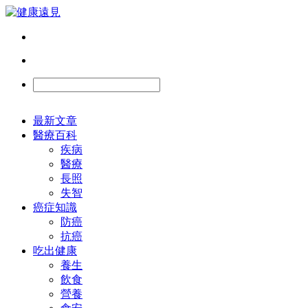
最新文章
醫療百科
疾病
醫療
長照
失智
癌症知識
防癌
抗癌
吃出健康
養生
飲食
營養