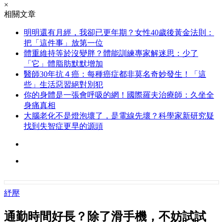
×
相關文章
明明還有月經，我卻已更年期？女性40歲後黃金法則：
把「這件事」放第一位
體重維持等於沒變胖？體能訓練專家解迷思：少了
「它」體脂肪默默增加
醫師30年抗４癌：每種癌症都非莫名奇妙發生！「這
些」生活惡習絕對別犯
你的身體是一張會呼吸的網！國際羅夫治療師：久坐全
身痛真相
大腦老化不是燈泡壞了，是電線先壞？科學家新研究疑
找到失智症更早的源頭
紓壓
通勤時間好長？除了滑手機，不妨試試