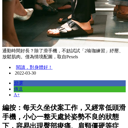
通勤時間好長？除了滑手機，不妨試試「2瑜珈練習」紓壓、
放鬆肌肉。僅為情境配圖，取自Pexels
閱讀，對身體好！
2022-03-30
分享
傳送
A+
編按：每天久坐伏案工作，又經常低頭滑
手機，小心一整天處於姿勢不良的狀態
下，容易出現臀部痠痛、肩頸僵硬等症