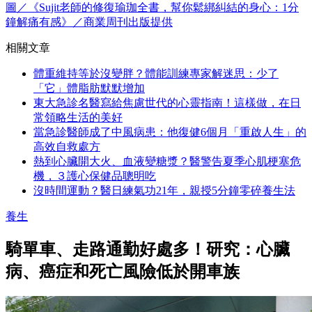
圖／《Sujit老師的修復瑜珈全書，幫你鬆綁糾結的身心：1分
鐘解痛有感》／商業周刊出版提供
相關文章
體重維持等於沒變胖？體能訓練專家解迷思：少了
「它」體脂肪默默增加
東大急診名醫寫給焦慮世代的心靈指南！這樣做，在日
常領略生活的美好
當急診醫師成了中風病患：他復健6個月「重啟人生」的
高效自救處方
熱到心臟開大火、血液變糖漿？醫警告夏季心肌梗塞危
機，３護心保健品聰明吃
沒時間運動？醫日練氣功21年，親授5分鐘零碎養生法
養生
騎單車、走路通勤好處多！研究：心臟
病、癌症和死亡風險低於開車族