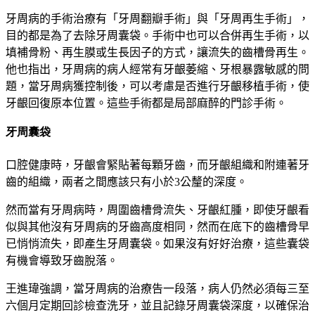
牙周病的手術治療有「牙周翻瓣手術」與「牙周再生手術」，
目的都是為了去除牙周囊袋。手術中也可以合併再生手術，以
填補骨粉、再生膜或生長因子的方式，讓流失的齒槽骨再生。
他也指出，牙周病的病人經常有牙齦萎縮、牙根暴露敏感的問
題，當牙周病獲控制後，可以考慮是否進行牙齦移植手術，使
牙齦回復原本位置。這些手術都是局部麻醉的門診手術。
牙周囊袋
口腔健康時，牙齦會緊貼著每顆牙齒，而牙齦組織和附連著牙
齒的組織，兩者之間應該只有小於
3
公釐的深度。
然而當有牙周病時，周圍齒槽骨流失、牙齦紅腫，即使牙齦看
似與其他沒有牙周病的牙齒高度相同，然而在底下的齒槽骨早
已悄悄流失，即產生牙周囊袋。如果沒有好好治療，這些囊袋
有機會導致牙齒脫落。
王進瑋強調，當牙周病的治療告一段落，病人仍然必須每三至
六個月定期回診檢查洗牙，並且記錄牙周囊袋深度，以確保治