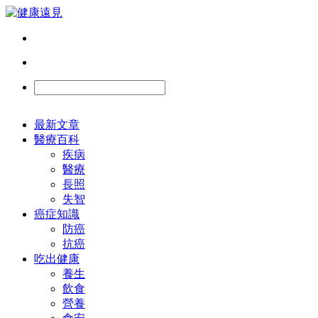
最新文章
醫療百科
疾病
醫療
長照
失智
癌症知識
防癌
抗癌
吃出健康
養生
飲食
營養