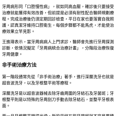
牙周病形同「口腔慢性病」，就如同高血壓，確診後只要接受
治療就能獲得有效改善，但前提是必須有耐性配合醫師規劃療
程。完成治療後仍須定期回診檢查，平日在家也要落實自我照
護，認真潔牙維持口腔衛生，每個步驟都不能馬虎，才能使治
療效果立竿見影。
王進瑋表示，當牙周病病人上門求診，醫師會先進行牙周探測
診斷，依情況擬定「牙周病統合治療計畫」，分階段治療恢復
牙周健康。
非手術治療方法
第一階段通常先從「非手術治療」著手，進行深層洗牙也就是
超音波洗牙，以及牙根整平術等療程。
深層洗牙是以超音波器械去除牙齒周圍的牙結石及牙菌斑；牙
根整平則是以特殊的牙周刮刀手動去除牙結石，並整平牙根表
面。