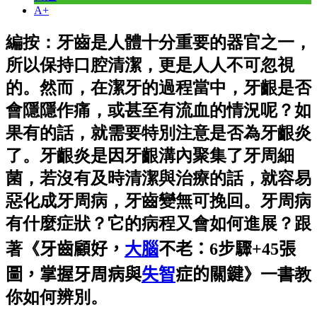
A+
編按：牙齒是人體十分重要的器官之一，
所以保持口腔清潔，更是人人不可忽視
的。然而，在潔牙的過程當中，牙齦是否
會隱隱作痛，或甚至有流血的情況呢？如
果有的話，就需要特別注意是否為牙齦炎
了。牙齦炎是因牙齦溝內聚集了牙周細
菌，若沒有及時清潔與治療的話，就容易
惡化成牙周病，牙齒變無可挽回。牙周病
有什麼症狀？它的病程又會如何進展？跟
著《
牙齒顧好，
大腦
不老：6步驟+45張
圖，掌握牙周病與
失智
症的關鍵
》一書教
你如何辨別。