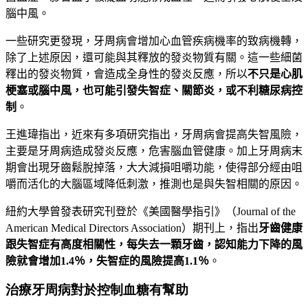
腦中風。
一些研究更發現，牙周病會增加心血管疾病機率的致病機轉，
除了上述原因，還可能與其釋放的發炎物質有關。這一些細菌
釋出的發炎物質，會造成全身性的發炎反應，所以
不只是心肌
梗塞或腦中風，也可能引發失智症、關節炎，或不利糖尿病控
制
。
王進瑋指出，近來有多項研究指出，牙周病會提高失智風險，
主要是牙周病造成發炎反應，危害腦血管健康。加上牙周病末
期會出現牙齒鬆脫掉落，大大減損咀嚼功能，使得部分經由咀
嚼而活化的大腦區域降低刺激，推測也是與失智相關的原因。
紐約大學曾發表研究刊登於
《
美國醫學指引
》（
Journal of the
American Medical
Directors Association
）
期刊上，指出
牙齒健康
跟失智症有高度相關性，每失去一顆牙齒，認知能力下降的風
險就會增加1.4％，失智症的風險提高1.1
％
。
治療牙周病對於控制血糖有幫助