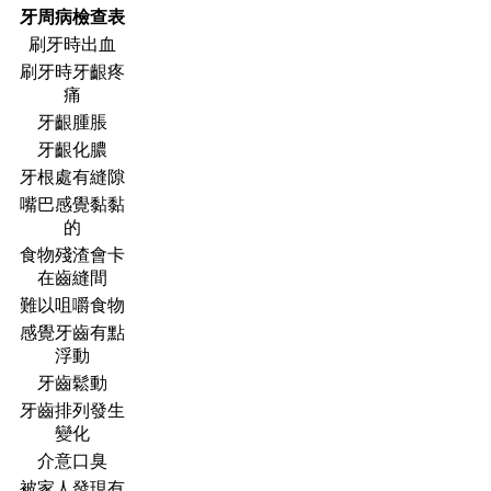
牙周病檢查表
刷牙時出血
刷牙時牙齦疼
痛
牙齦腫脹
牙齦化膿
牙根處有縫隙
嘴巴感覺黏黏
的
食物殘渣會卡
在齒縫間
難以咀嚼食物
感覺牙齒有點
浮動
牙齒鬆動
牙齒排列發生
變化
介意口臭
被家人發現有