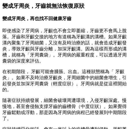
變成牙周炎，牙齒就無法恢復原狀
變成牙周炎，再也找不回健康牙齒
即使感染了牙周病，牙齦也不會立即萎縮，牙齒更不會馬上脫
落。牙齒和牙齦交接的地方有道稱為牙齦溝的溝槽。如果牙齦
溝內聚集了牙周細菌，又沒有及時治療的話，就會造成牙齦發
炎，導致牙齦與牙齒分離，加深牙齦溝。因為這樣而形成的溝
槽，就稱為「牙周囊袋」。牙周病的嚴重程度，可以透過牙周
囊袋的深度來評估。
在初期階段， 牙齦可能會腫脹、出血。這種狀態稱為「 牙齦
炎」。如果不及時治療牙齦炎，牙周細菌中的細菌會增生，引
起發炎並加深牙周囊袋（輕度症狀）。牙周病就是從這裡開始
的。
隨著症狀持續發展，細菌會破壞周遭環境，入侵牙齦深處。慢
慢地，甚至會侵蝕支撐牙齒的齒槽骨（中度症狀）。如果覺得
牙齒鬆動或浮動，那是因為牙周病的病程已經發展到中期階段
了。