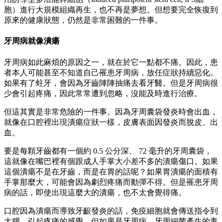
胞）進行大規模組織再生，也不再是夢想。但想要完全恢復到
原來的健康狀態，仍然是非常困難的一件事。
牙周病就像潰瘍
牙周病如此麻煩的原因之一，就在於它一點都不痛。因此，患
者本人可能甚至不知道自己罹患牙周病，放任症狀持續惡化。
如果有了蛀牙，會因為牙齒陣陣抽痛去看牙醫。但是牙周病很
少會引起疼痛，因此常常遭到忽略，沒能及時進行治療。
但這其實是非常危險的一件事。因為牙周囊袋發炎時會出血，
就像在口腔裡出現潰瘍症狀一樣，皮膚表面因發炎而脫皮、出
血。
要是每顆牙齒都有一個約 0.5 公分深、 72 毫升的牙周囊袋，
這就像在嘴巴裡有個跟成人手掌大小差不多的潰瘍傷口。如果
這個潰瘍不是在牙齒，而是在胃的話呢？如果胃潰瘍的面積有
手掌那麼大，可能會因為劇烈疼痛而動彈不得。但是罹患牙周
病的話，即使出現這麼大的潰瘍，也不太會覺得痛。
口腔因為潰瘍而導致牙齦發炎的話，免疫細胞就會傳送指令到
大腦，引起疼痛的感覺。但如果是牙周病，牙周細菌產生的毒