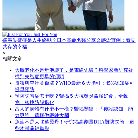
Just For You
罹患失智症是人生終點？日本高齡名醫分享２轉念實例：看見
共存的幸福
×
相關文章
大腦老化不是燈泡壞了，是電線先壞？科學家新研究疑
找到失智症更早的源頭
孤獨與空汙竟傷腦？WHO最新６大指引：45%認知症可
提早預防
預防失智症怎麼吃？醫揭５大抗發炎益腦好食，全穀
物、核桃防腦退化
富人的身體有什麼不一樣？醫揭關鍵：「後設認知」能
力更強，這樣做鍛鍊大腦
魚油不是大腦萬靈丹！研究揭高劑量DHA難防失智，這
些才是關鍵重點