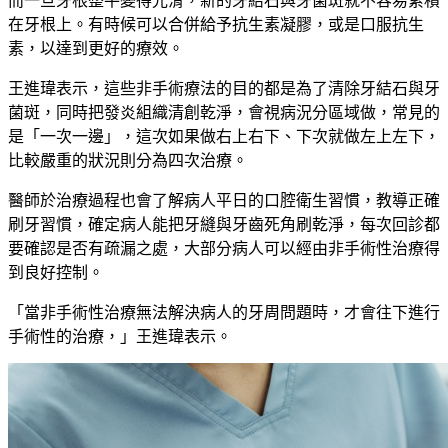
而一旦牙根整平變得光滑，新的牙結石與牙菌斑就不容易累積
在牙根上。有時候可以合併給予抗生素凝膠，或是口服抗生
素，以達到更好的療效。
王進瑋表示，這些非手術療法的目的都是為了清除牙結石與牙
菌斑，同時把發炎組織清創乾淨，會視病況分區域做，常見的
是「一次一邊」，這次如果做右上右下、下次就做左上左下，
比較嚴重的狀況則分為四次治療。
醫師於治療過程也會了解病人平日的口腔衛生習慣，教導正確
刷牙習慣，確定病人能把牙縫與牙齒死角刷乾淨，每次回診都
要確認是否有疏漏之處，大部分病人可以經由非手術性治療得
到良好控制。
「當非手術性治療無法解決病人的牙周問題時，才會往下進行
手術性的治療，」王進瑋表示。