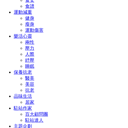
食安
食譜
運動減重
健身
瘦身
運動傷害
樂活心靈
兩性
壓力
人際
紓壓
睡眠
保養抗老
醫美
美容
抗老
品味生活
居家
駐站作家
百大顧問團
駐站達人
主題企劃