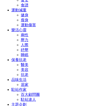
食安
食譜
運動減重
健身
瘦身
運動傷害
樂活心靈
兩性
壓力
人際
紓壓
睡眠
保養抗老
醫美
美容
抗老
品味生活
居家
駐站作家
百大顧問團
駐站達人
主題企劃