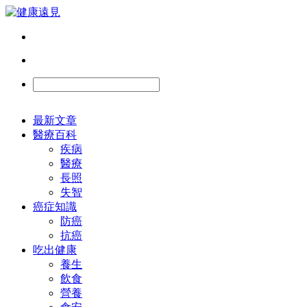
最新文章
醫療百科
疾病
醫療
長照
失智
癌症知識
防癌
抗癌
吃出健康
養生
飲食
營養