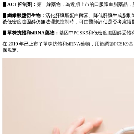
▋ACL抑制劑：
第二線藥物，為近期上市的口服降血脂藥品，
▋纖維酸鹽衍生物：
活化肝臟脂蛋白酵素、降低肝臟生成脂肪
後低密度膽固醇仍無法理想控制時，可由醫師評估是否考慮搭
▋單株抗體和siRNA藥物：
基因中PCSK9和低密度膽固醇受
在 2019 年已上市了單株抗體和siRNA藥物，用於調節P
保規定。