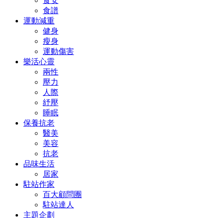
食安
食譜
運動減重
健身
瘦身
運動傷害
樂活心靈
兩性
壓力
人際
紓壓
睡眠
保養抗老
醫美
美容
抗老
品味生活
居家
駐站作家
百大顧問團
駐站達人
主題企劃