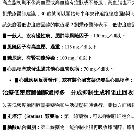
高血脂初期不像高血壓或高血糖有症狀或不舒服，高血脂也不
劉秉彥醫師建議，30 歲就可以開始每半年規律追蹤總膽固醇
該怎麼看低密度膽固醇的數值呢？劉秉彥醫師表示，低密度膽
▋一般人、沒有慢性病、肥胖等風險因子：
130 mg／dl以下
▋風險因子有高血壓、過重：
115 mg／dl以下
▋糖尿病、有腎功能障礙：
100 mg／dl以下
▋心肌梗塞或發生過其他心血管疾病：
70 mg／dl以下
▋心臟疾病反覆發作，或有裝心臟支架仍發生心肌梗塞：
治療低密度膽固醇選擇多 分成抑制生成和阻止回收
改善低密度膽固醇需要藥物和生活型態同時進行。藥物方面機
▋史塔汀（Statins）類藥品：
第一線藥物，可以抑制肝細胞合
▋膽酸結合樹脂：
第二線藥物，能抑制小腸再吸收膽固醇。膽酸結