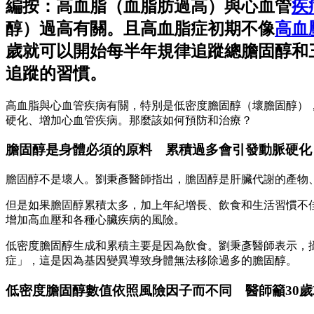
編按：高血脂（血脂肪過高）與心血管
疾
醇）過高有關。且高血脂症初期不像
高血
歲就可以開始每半年規律追蹤總膽固醇和
追蹤的習慣。
高血脂與心血管疾病有關，特別是低密度膽固醇（壞膽固醇）
硬化、增加心血管疾病。那麼該如何預防和治療？
膽固醇是身體必須的原料 累積過多會引發動脈硬化
膽固醇不是壞人。劉秉彥醫師指出，膽固醇是肝臟代謝的產物
但是如果膽固醇累積太多，加上年紀增長、飲食和生活習慣不
增加高血壓和各種心臟疾病的風險。
低密度膽固醇生成和累積主要是因為飲食。劉秉彥醫師表示，
症」，這是因為基因變異導致身體無法移除過多的膽固醇。
低密度膽固醇數值依照風險因子而不同 醫師籲30