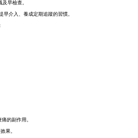
議及早檢查。
態提早介入、養成定期追蹤的習慣。
：
痠痛的副作用。
醇效果。