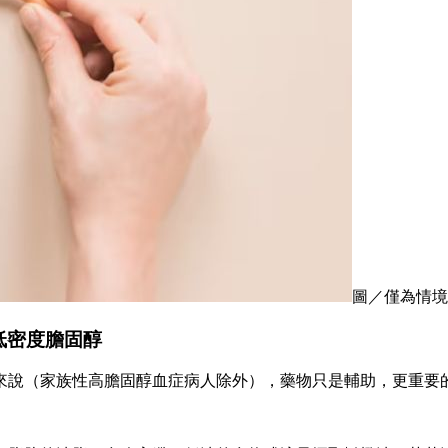
圖／僅為情境配
低密度膽固醇
來說（家族性高膽固醇血症病人除外），藥物只是輔助，更重要