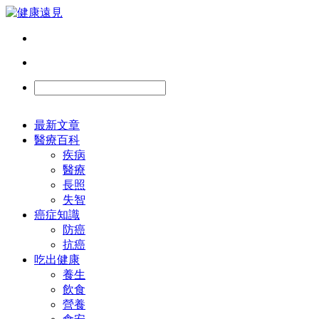
最新文章
醫療百科
疾病
醫療
長照
失智
癌症知識
防癌
抗癌
吃出健康
養生
飲食
營養