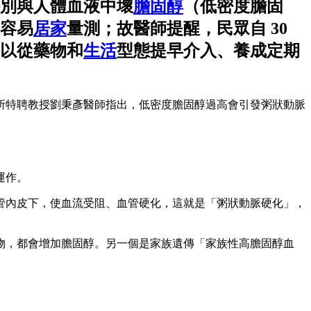
別與人體血液中壞
膽固醇
（低密度膽固
容易
居家
量測；故醫師提醒，民眾自 30
以從藥物和
生活
型態提早介入、養成定期
所特聘教授劉秉彥醫師指出，低密度膽固醇過高會引發粥狀動脈
運作。
管內皮下，使血流受阻、血管硬化，這就是「粥狀動脈硬化」，
物，都會增加膽固醇。另一個是家族遺傳「家族性高膽固醇血