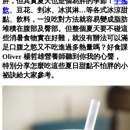
胖，但其實夏天也是個易胖的季節！
手搖
飲
、豆花、剉冰、冰淇淋…等各式冰涼甜
點、飲料，一沒吃對方法就容易變成脂肪
堆積在腹部及臀部。但整個夏天要不碰這
些消暑食物實在好難，就沒有辦法可以滿
足口腹之慾又不吃進過多熱量嗎？好食課
Oliver 楊哲雄營養師聽到你我的心聲，
特別分享怎麼吃這些夏日甜點不怕胖的小
祕訣給大家參考。