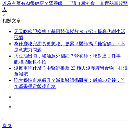
以為有菜有肉很健康？營養師：「這４種外食」其實熱量超驚
人
×
相關文章
天天吃飽照樣瘦！基因醫傳授飲食５招＋提高代謝生活
習慣
為什麼吃完甜食更想吃、更累？醫師揭「糖宿醉」：不
是意志力問題
大豆油出包，豬油意外翻紅？營養師：吃對這１件事，
飽和脂肪也不怕
濕氣重吃什麼？中醫師推薦 23 種去濕養脾胃食物，排濕
兼減肥
吃大餐怕血糖飆升？減重醫師揭研究：飯前30分鐘，吃
１堅果穩定飯後血糖
瘦身