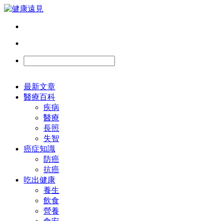
最新文章
醫療百科
疾病
醫療
長照
失智
癌症知識
防癌
抗癌
吃出健康
養生
飲食
營養