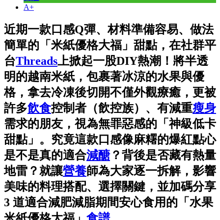
A+
近期一款口感Q彈、材料準備容易、做法
簡單的「米紙優格大福」甜點，在社群平
台
Threads
上掀起一股DIY熱潮！將半透
明的越南米紙，包裹著冰涼的水果與優
格，拿去冷凍後切開不僅外觀療癒，更被
許多
飲食
控制者（飲控族）、有減重
瘦身
需求的朋友，視為無罪惡感的「神級低卡
甜點」。究竟這款口感像麻糬的爆紅點心
是不是真的適合
減醣
？背後是否藏有熱量
地雷？就讓
營養
師為大家逐一拆解，影響
美味的料理搭配、選擇關鍵，並加碼分享
3 道適合減肥減脂期間安心食用的「水果
米紙優格大福」
食譜
。