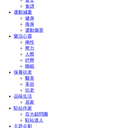
食安
食譜
運動減重
健身
瘦身
運動傷害
樂活心靈
兩性
壓力
人際
紓壓
睡眠
保養抗老
醫美
美容
抗老
品味生活
居家
駐站作家
百大顧問團
駐站達人
主題企劃