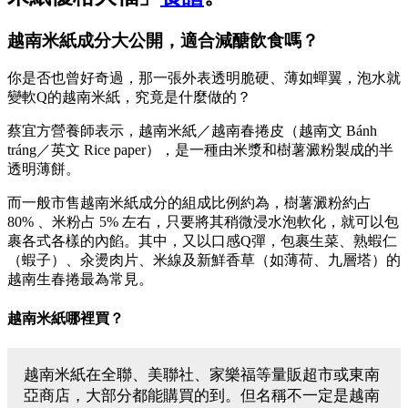
越南米紙成分大公開，適合減醣飲食嗎？
你是否也曾好奇過，那一張外表透明脆硬、薄如蟬翼，泡水就
變軟Q的越南米紙，究竟是什麼做的？
蔡宜方營養師表示，越南米紙／越南春捲皮（越南文 Bánh
tráng／英文 Rice paper），是一種由米漿和樹薯澱粉製成的半
透明薄餅。
而一般市售越南米紙成分的組成比例約為，樹薯澱粉約占
80% 、米粉占 5% 左右，只要將其稍微浸水泡軟化，就可以包
裹各式各樣的內餡。其中，又以口感Q彈，包裹生菜、熟蝦仁
（蝦子）、汆燙肉片、米線及新鮮香草（如薄荷、九層塔）的
越南生春捲最為常見。
越南米紙哪裡買？
越南米紙在全聯、美聯社、家樂福等量販超市或東南
亞商店，大部分都能購買的到。但名稱不一定是越南