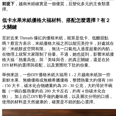
前提下
，越南米紙確實是一個優質，且變化多元的主食類選
擇。
低卡水果米紙優格大福材料、搭配怎麼選擇？有２
大關鍵
至於近來 Threads 爆紅的優格米紙，能算是低卡、低醣甜點
嗎？蔡宜方表示，米紙優格大福之所以能完美控卡，好處就在
於「米紙餅皮空間有限」，無法一口氣包入過度超量的內餡，
在物理上就幫大家限制了份量。不過，她也提到，影響米紙優
格大福「熱量高低」與「美味與否」的真正關鍵，還是在於
DIY材料的選擇與搭配，以及實際吃下肚的份量。
舉例來說，一份DIY優格米紙大福用 1 - 2 片越南米紙加一些
新鮮水果、無糖優格或無糖希臘優格，整體熱量大約僅有 100
- 150 大卡，碳水化合物總量約為 20 - 30 公克，大約等於半碗
飯（一碗白飯熱量約在 280 大卡左右，約有 4 份碳水化合
物）。加上自己DIY動手做的趣味感，以及層次分明的口感，
使用的材料是天然健康的，確實是不錯的點心選擇。