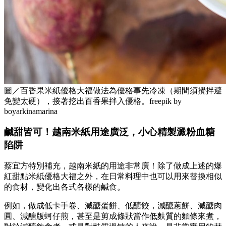
圖／百香果米紙優格大福做法為優格事先冷凍（期間須攪拌避
免變太硬），接著挖出百香果拌入優格。freepik by
boyarkinamarina
鹹甜皆可！越南米紙用途廣泛，小心精製澱粉血糖
陷阱
蔡宜方特別補充，越南米紙的用途非常廣！除了做成上述的爆
紅甜點米紙優格大福之外，在日常料理中也可以用來替換相似
的食材，變化出各式各樣的鹹食。
例如，做成低卡手卷、減醣蛋餅、低醣餃，減醣蔥餅、減醣肉
圓、減醣版蚵仔煎，甚至是剪成條狀當作低麩質的麵條來煮，