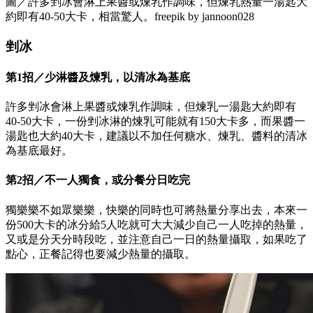
圖／許多剉冰會淋上果醬或煉乳作調味，但煉乳熱量一湯匙大
約即有40-50大卡，相當驚人。freepik by jannoon028
剉冰
第1招／少淋醬及煉乳，以清冰為基底
許多剉冰會淋上果醬或煉乳作調味，但煉乳一湯匙大約即有
40-50大卡，一份剉冰淋的煉乳可能就有150大卡多，而果醬一
湯匙也大約40大卡，建議以不加任何糖水、煉乳、醬料的清冰
為基底最好。
第2招／不一人獨食，或分餐分日吃完
獨樂樂不如眾樂樂，快樂的同時也可將熱量分享出去，本來一
份500大卡的冰分給5人吃就可大大減少自己一人吃掉的熱量，
又或是分天分時段吃，並注意自己一日的熱量攝取，如果吃了
點心，正餐記得也要減少熱量的攝取。