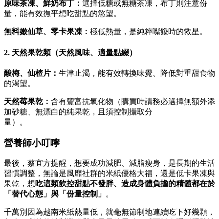
原味茶凍、鮮奶布丁：
選擇低糖或無糖茶凍，布丁則注意份
量，能有效撫平想吃甜點的慾望。
無料嫩仙草、零卡果凍：
極低熱量，是純粹嘴饞時的救星。
2. 天然果乾類（天然風味、適量點綴）
酸梅、仙楂片：
生津止渴，能有效轉換味覺、降低對重甜食物
的渴望。
天然莓果乾：
含有豐富抗氧化物（購買時請務必選擇無額外添
加砂糖、無漂白的純果乾，且須控制攝取分
量）。
營養師小叮嚀
最後，蔡宜方提醒，想要成功減肥、減脂瘦身，是長期的生活
習慣調整，無論是風靡社群的米紙優格大福，還是低卡果凍與
果乾，想
吃
這類飲控甜點不發胖、造成身體負擔的精髓都在於
「替代心態」與「份量控制」
。
千萬別因為越南米紙熱量低，就毫無節制地連續吃下好幾顆，