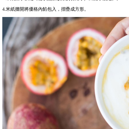
4.米紙攤開將優格內餡包入，摺疊成方形。