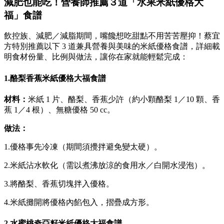
減肥也能吃！營養師推薦３道「水果米紙優格大
福」食譜
飲控族、減肥／減脂期間，嘴饞想吃甜點不用苦苦壓抑！蔡宜
方特別推薦以下 3 道兼具營養與美味的米紙優格食譜，詳細載
明食材份量、比例與做法，讓你在家就能輕鬆完成：
1.酪梨香蕉米紙優格大福食譜
材料：
米紙 1 片、酪梨、香蕉少許（約小顆酪梨 1／10 顆、香
蕉 1／4 根）、無糖優格 50 cc。
做法：
1.優格事先冷凍（期間須攪拌避免變太硬）。
2.米紙沾水軟化（需以煮沸放涼的食用水／白開水浸泡）。
3.將酪梨、香蕉切塊拌入優格。
4.米紙攤開將優格內餡包入，摺疊成方形。
2.水蜜桃奇亞籽米紙優格大福食譜