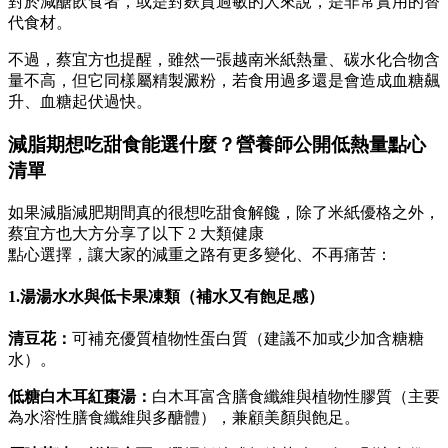
對於減醣飲食者，或是對麩質過敏的人來說，是非常實用的替
代食材。
不過，蔡宜方也提醒，雖然一張越南米紙熱量、碳水化合物含
量不高，但它同樣屬精製澱粉，若食用過多還是會造成血糖飆
升、血糖起伏過快。
減脂期想吃甜食能選什麼？營養師公開低熱量點心
清單
如果減脂減肥期間真的很想吃甜食解饞，除了米紙優格之外，
蔡宜方也大方分享了以下 2 大類健康
點心選擇，讓大家的減重之路有更多變化、不再痛苦：
1.湯湯水水與低卡果凍類（補水又有飽足感）
清豆花：
可補充優質植物性蛋白質（建議不加或少加含糖糖
水）。
低糖白木耳紅棗湯：
白木耳富含膳食纖維與植物性膠質（主要
為水溶性膳食纖維與多醣體），兼顧美顏與飽足。