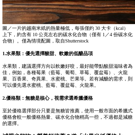
圖／一片的越南米紙的熱量極低，每張僅約 30 大卡（kcal）
上下，約含有 10 公克左右的碳水化合物（僅有 1／4 份碳水化
合物）。僅為情境配圖，取自Shutterstock
1.水果類：優先選擇酸甜、軟嫩的低醣品項
水果類，建議選擇方向以軟嫩好咬，最好能帶點酸甜滋味者為
佳，例如，各種莓果（藍莓、葡萄、草莓、覆盆莓）、火龍
果、百香果、奇異果、水蜜桃、芒果等。若有減醣的需求，則
可以優先選水蜜桃、藍莓、覆盆莓、火龍果。
2.優格類：無糖是核心，視需求選希臘優格
至於優格選擇部分只要是無糖皆推薦，使用一般市面的希臘式
優格會較一般優格熱量、碳水化合物稍高一些，不過都是減糖
的選擇。