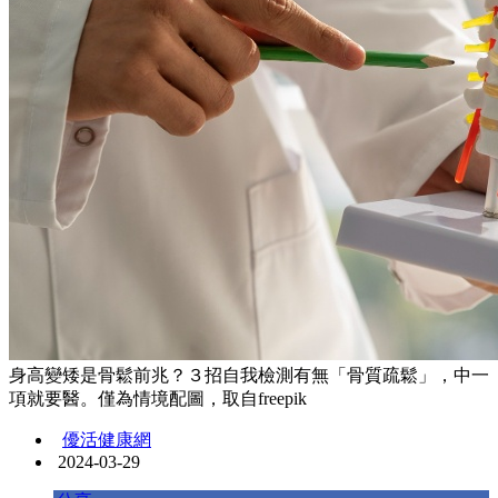
身高變矮是骨鬆前兆？３招自我檢測有無「骨質疏鬆」，中一
項就要醫。僅為情境配圖，取自freepik
優活健康網
2024-03-29