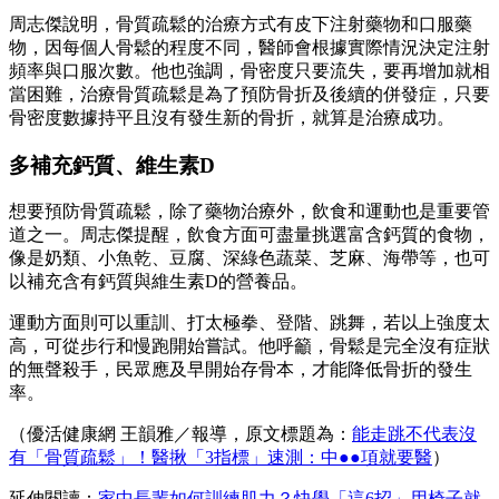
周志傑說明，骨質疏鬆的治療方式有皮下注射藥物和口服藥
物，因每個人骨鬆的程度不同，醫師會根據實際情況決定注射
頻率與口服次數。他也強調，骨密度只要流失，要再增加就相
當困難，治療骨質疏鬆是為了預防骨折及後續的併發症，只要
骨密度數據持平且沒有發生新的骨折，就算是治療成功。
多補充鈣質、維生素D
想要預防骨質疏鬆，除了藥物治療外，飲食和運動也是重要管
道之一。周志傑提醒，飲食方面可盡量挑選富含鈣質的食物，
像是奶類、小魚乾、豆腐、深綠色蔬菜、芝麻、海帶等，也可
以補充含有鈣質與維生素D的營養品。
運動方面則可以重訓、打太極拳、登階、跳舞，若以上強度太
高，可從步行和慢跑開始嘗試。他呼籲，骨鬆是完全沒有症狀
的無聲殺手，民眾應及早開始存骨本，才能降低骨折的發生
率。
（優活健康網 王韻雅／報導，原文標題為：
能走跳不代表沒
有「骨質疏鬆」！醫揪「3指標」速測：中●●項就要醫
）
延伸閱讀：
家中長輩如何訓練肌力？快學「這6招」用椅子就