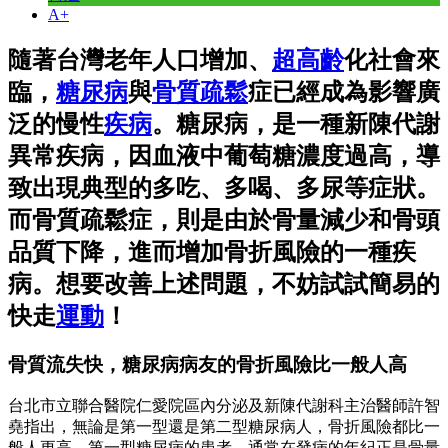
A+
隨著台灣老年人口增加、
超高齡
化社會來
臨，
糖尿病
與
骨質疏鬆
症已經成為影響廣
泛的慢性
疾病
。糖尿病，是一種新陳代謝
異常疾病，因血液中葡萄糖濃度過高，導
致出現典型的多吃、多喝、多尿等症狀。
而骨質疏鬆症，則是由於骨量減少和骨頭
品質下降，進而增加骨折風險的一種疾
病。想要改善上述問題，不妨試試簡易的
快走
運動
！
骨質流失快，糖尿病病友的骨折風險比一般人高
台北市立聯合醫院仁愛院區內分泌及新陳代謝科主治醫師許智
堯指出，無論是第一型還是第二型糖尿病人，骨折風險都比一
般人更高。第一型糖尿病的患者，通常在發病的年紀正是骨量