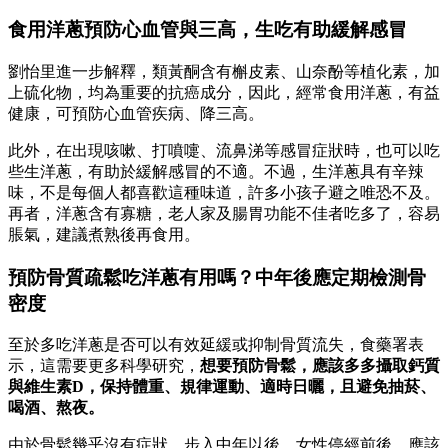
食用洋蔥預防心血管與三高，生吃有助緩解感冒
劉怡里進一步解釋，類黃酮含有槲皮素、山奈酚等植化素，加
上硫化物，均為重要的抗癌成分，因此，經常食用洋蔥，有益
健康，可預防心血管疾病、降三高。
此外，在出現咳嗽、打噴嚏、流鼻涕等感冒症狀時，也可以吃
些生洋蔥，有助於緩解感冒的不適。不過，生洋蔥具有辛辣
味，不是每個人都喜歡這種味道，許多小孩子避之唯恐不及。
再者，洋蔥含有寡糖，老人家及腸胃功能不佳者吃多了，容易
脹氣，建議煮熟後再食用。
預防骨質疏鬆吃洋蔥有用嗎？中年後應定期檢測骨
密度
至於多吃洋蔥是否可以有效延緩或抑制骨質流失，食藥署表
示，這需要更多科學研究，
想要預防骨鬆，應該多多攝取鈣質
與維生素D，保持體重、規律運動、適時日曬，且避免抽菸、
喝酒、熬夜。
由於骨鬆幾乎沒有症狀，步入中年以後，女性停經前後，應該