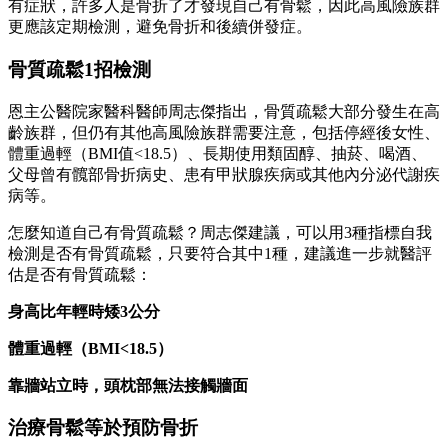
有症狀，許多人是骨折了才發現自己有骨鬆，因此高風險族群
更應該定期檢測，避免骨折和後續併發症。
骨質疏鬆1招檢測
恩主公醫院家醫科醫師周志傑指出，骨質疏鬆大部分發生在高
齡族群，但仍有其他高風險族群需要注意，包括停經後女性、
體重過輕（BMI值<18.5）、長期使用類固醇、抽菸、喝酒、
父母曾有髖部骨折病史、患有甲狀腺疾病或其他內分泌代謝疾
病等。
怎麼知道自己有骨質疏鬆？周志傑建議，可以用3種指標自我
檢測是否有骨質疏鬆，只要符合其中1種，建議進一步就醫評
估是否有骨質疏鬆：
身高比年輕時矮3公分
體重過輕（BMI<18.5）
靠牆站立時，頭枕部無法接觸牆面
治療骨鬆等於預防骨折