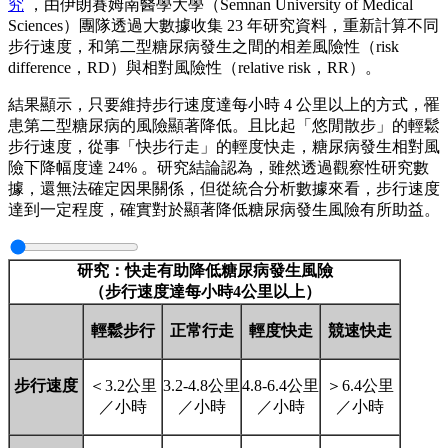
究
，由伊朗賽姆南醫學大學（Semnan University of Medical
Sciences）團隊透過大數據收集 23 年研究資料，重新計算不同
步行速度，和第二型糖尿病發生之間的相差風險性（risk
difference，RD）與相對風險性（relative risk，RR）。
結果顯示，只要維持步行速度達每小時 4 公里以上的方式，罹
患第二型糖尿病的風險顯著降低。且比起「悠閒散步」的輕鬆
步行速度，從事「快步行走」的輕度快走，糖尿病發生相對風
險下降幅度達 24% 。研究結論認為，雖然透過觀察性研究數
據，還無法確定因果關係，但從統合分析數據來看，步行速度
達到一定程度，確實對於顯著降低糖尿病發生風險有所助益。
研究：快走有助降低糖尿病發生風險
（步行速度達每小時4
公里以上）
輕鬆步行
正常行走
輕度快走
競速快走
步行速度
＜3.2公里
3.2-4.8公里
4.8-6.4公里
＞6.4公里
／小時
／小時
／小時
／小時