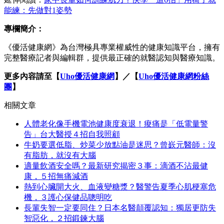
能練：先做對1姿勢
專欄簡介：
《優活健康網》為台灣極具專業權威性的健康知識平台，擁有
完整醫療記者與編輯群，提供最正確的就醫認知與醫療知識。
更多內容請至【
Uho優活健康網
】
／【
Uho優活健康網粉絲
團
】
相關文章
人體老化像手機電池健康度衰退！痠痛是「低電量警
告」台大醫授４招自我照顧
牛奶要選低脂、炒菜少放點油是迷思？曾嶔元醫師：沒
有脂肪，就沒有大腦
適量飲酒安全嗎？最新研究揭密３事：滴酒不沾最健
康，５招無痛減酒
熱到心臟開大火、血液變糖漿？醫警告夏季心肌梗塞危
機，３護心保健品聰明吃
長輩失智一定要同住？日本名醫顛覆認知：獨居更防失
智惡化，２招鍛鍊大腦