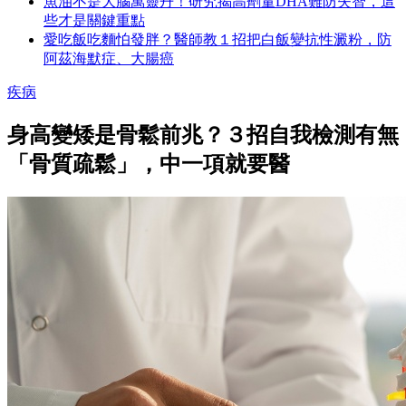
魚油不是大腦萬靈丹！研究揭高劑量DHA難防失智，這
些才是關鍵重點
愛吃飯吃麵怕發胖？醫師教１招把白飯變抗性澱粉，防
阿茲海默症、大腸癌
疾病
身高變矮是骨鬆前兆？３招自我檢測有無
「骨質疏鬆」，中一項就要醫