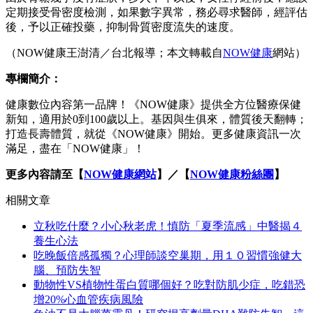
定期接受骨密度檢測，如果數字異常，務必尋求醫師，經評估
後，予以正確投藥，抑制骨質密度流失的速度。
（NOW健康王澍清／台北報導；本文轉載自
NOW健康
網站）
專欄簡介：
健康數位內容第一品牌！《NOW健康》提供全方位醫療保健
新知，適用於0到100歲以上。基因與生俱來，體質後天翻轉；
打造長壽體質，就從《NOW健康》開始。更多健康資訊一次
滿足，盡在「NOW健康」！
更多內容請至【
NOW健康網站
】／【
NOW健康粉絲團
】
相關文章
立秋吃什麼？小心秋老虎！慎防「夏季流感」中醫揭４
養生心法
吃晚飯倍感孤獨？心理師談空巢期，用１０習慣強健大
腦、預防失智
動物性VS植物性蛋白質哪個好？吃對防肌少症，吃錯恐
增20%心血管疾病風險