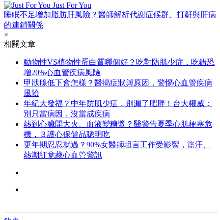
Just For You
睡眠不足增加脂肪肝風險？醫師解析代謝症候群、打鼾與肝病
的連鎖關係
×
相關文章
動物性VS植物性蛋白質哪個好？吃對防肌少症，吃錯恐
增20%心血管疾病風險
甲狀腺低下會怎樣？醫揭症狀與原因，警惕心血管疾病
風險
年紀大發福？中年防肌少症，別漏了肥胖！台大權威：
別只當病因，沒當成疾病
熱到心臟開大火、血液變糖漿？醫警告夏季心肌梗塞危
機，３護心保健品聰明吃
更年期忍忍就過？90%女醫師坦言工作受影響，盜汗、
熱潮紅竟藏心血管警訊