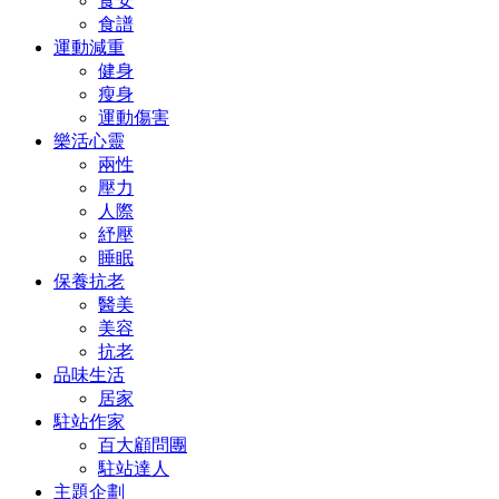
食安
食譜
運動減重
健身
瘦身
運動傷害
樂活心靈
兩性
壓力
人際
紓壓
睡眠
保養抗老
醫美
美容
抗老
品味生活
居家
駐站作家
百大顧問團
駐站達人
主題企劃