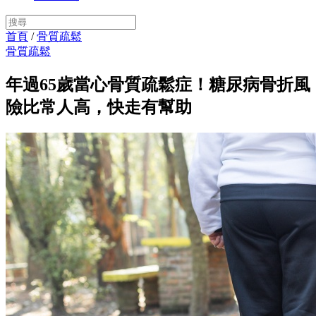
首頁
/
骨質疏鬆
骨質疏鬆
年過65歲當心骨質疏鬆症！糖尿病骨折風
險比常人高，快走有幫助