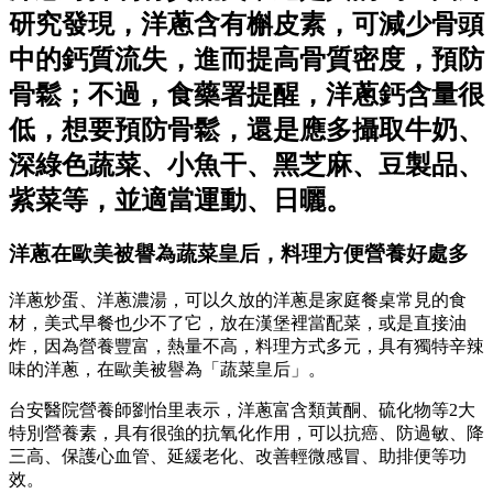
研究發現，洋蔥含有槲皮素，可減少骨頭
中的鈣質流失，進而提高骨質密度，預防
骨鬆；不過，食藥署提醒，洋蔥鈣含量很
低，想要預防骨鬆，還是應多攝取牛奶、
深綠色蔬菜、小魚干、黑芝麻、豆製品、
紫菜等，並適當運動、日曬。
洋蔥在歐美被譽為蔬菜皇后，料理方便營養好處多
洋蔥炒蛋、洋蔥濃湯，可以久放的洋蔥是家庭餐桌常見的食
材，美式早餐也少不了它，放在漢堡裡當配菜，或是直接油
炸，因為營養豐富，熱量不高，料理方式多元，具有獨特辛辣
味的洋蔥，在歐美被譽為「蔬菜皇后」。
台安醫院營養師劉怡里表示，洋蔥富含類黃酮、硫化物等2大
特別營養素，具有很強的抗氧化作用，可以抗癌、防過敏、降
三高、保護心血管、延緩老化、改善輕微感冒、助排便等功
效。