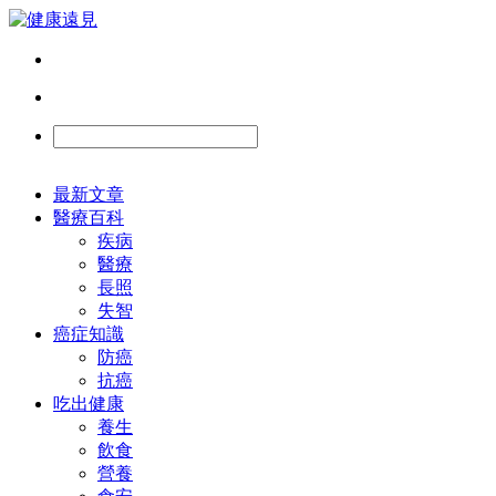
最新文章
醫療百科
疾病
醫療
長照
失智
癌症知識
防癌
抗癌
吃出健康
養生
飲食
營養