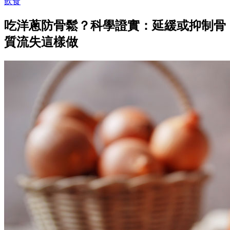
飲食
吃洋蔥防骨鬆？科學證實：延緩或抑制骨
質流失這樣做