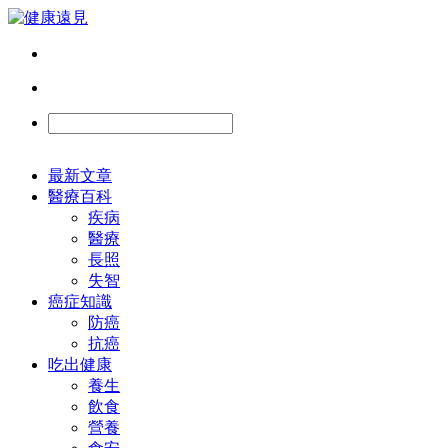
最新文章
醫療百科
疾病
醫療
長照
失智
癌症知識
防癌
抗癌
吃出健康
養生
飲食
營養