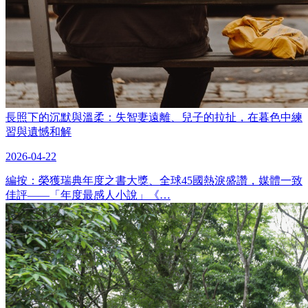
長照下的沉默與溫柔：失智妻遠離、兒子的拉扯，在暮色中練
習與遺憾和解
2026-04-22
編按：榮獲瑞典年度之書大獎、全球45國熱淚盛讚，媒體一致
佳評——「年度最感人小說」《…