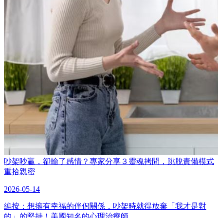
吵架吵贏，卻輸了感情？專家分享３靈魂拷問，跳脫責備模式
重拾親密
2026-05-14
編按：想擁有幸福的伴侶關係，吵架時就得放棄「我才是對
的」的堅持！美國知名的心理治療師…