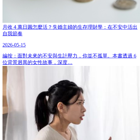
月收４萬日圓怎麼活？失婚主婦的生存理財學：在不安中活出
自我節奏
2026-05-15
編按：面對未來的不安與生計壓力，你並不孤單。本書透過 6
位背景迥異的女性故事，深度…