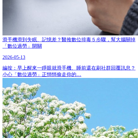
滑手機滑到失眠、記憶差？醫推數位排毒５步驟，幫大腦關掉
「數位過勞」開關
2026-05-13
編按：早上醒來一睜眼就滑手機、睡前還在刷社群回覆訊息？
小心「數位過勞」正悄悄偷走你的…