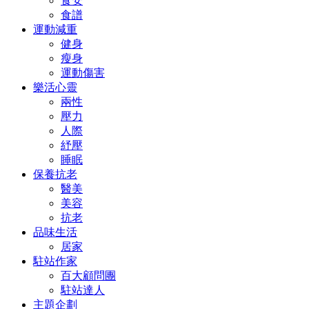
食安
食譜
運動減重
健身
瘦身
運動傷害
樂活心靈
兩性
壓力
人際
紓壓
睡眠
保養抗老
醫美
美容
抗老
品味生活
居家
駐站作家
百大顧問團
駐站達人
主題企劃