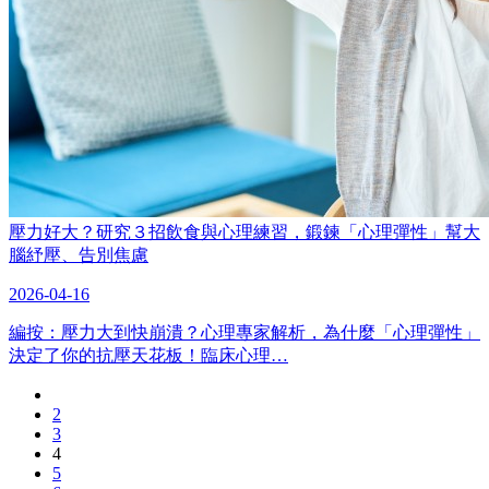
壓力好大？研究３招飲食與心理練習，鍛鍊「心理彈性」幫大
腦紓壓、告別焦慮
2026-04-16
編按：壓力大到快崩潰？心理專家解析，為什麼「心理彈性」
決定了你的抗壓天花板！臨床心理…
2
3
4
5