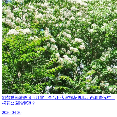
51勞動節放假追五月雪！全台10大賞桐花勝地：西湖渡假村、
桐花公園誰奪冠？
2026-04-30