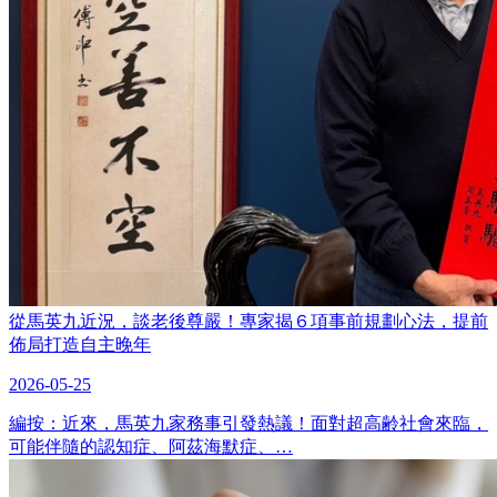
從馬英九近況，談老後尊嚴！專家揭６項事前規劃心法，提前
佈局打造自主晚年
2026-05-25
編按：近來，馬英九家務事引發熱議！面對超高齢社會來臨，
可能伴隨的認知症、阿茲海默症、…