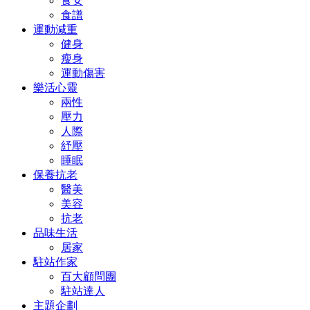
食安
食譜
運動減重
健身
瘦身
運動傷害
樂活心靈
兩性
壓力
人際
紓壓
睡眠
保養抗老
醫美
美容
抗老
品味生活
居家
駐站作家
百大顧問團
駐站達人
主題企劃