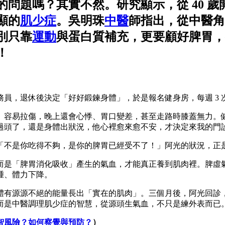
的問題嗎？其實不然。研究顯示，從 40 歲
明顯的
肌少症
。吳明珠
中醫
師指出，從中醫角
別只靠
運動
與蛋白質補充，更要顧好脾胃，
！
桌的公務員，退休後決定「好好鍛鍊身體」，於是報名健身房，每週 
、容易拉傷，晚上還會心悸、胃口變差，甚至走路時膝蓋無力。
過頭了，還是身體出狀況，他心裡愈來愈不安，才決定來我的門
「不是你吃得不夠，是你的脾胃已經受不了！」阿光的狀況，正
而是「脾胃消化吸收」產生的氣血，才能真正養到肌肉裡。脾虛
腫、體力下降。
有源源不絕的能量長出「實在的肌肉」。三個月後，阿光回診，臉
而是中醫調理肌少症的智慧，從源頭生氣血，不只是練外表而已
智風險？如何察覺與預防？
）