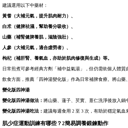
建議選用以下中藥材：
黃耆（大補元氣，提升肌肉耐力）、
白朮（健脾祛濕，幫助養分吸收）、
山藥（補腎健脾養肌，滋陰強壯）、
人參（大補元氣，適合虛勞者）、
枸杞（補肝腎、養氣血，亦助於肌肉修復與生成）等。
日常煎煮可參考經典方劑「補中益氣湯」，但仍需依個人體質
飲食方面，推薦「四神湯變化版」作為日常補脾食療。將山藥、
變化版四神湯
變化版四神湯做法：
將山藥、蓮子、芡實、薏仁洗淨後放入鍋
變化版四神湯吃法：
建議每週食用 2 至 3 次，有助於穩定氣
肌少症運動訓練有哪些？2簡易調養鍛鍊動作