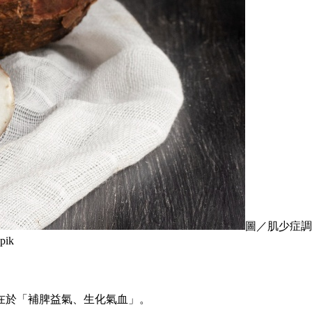
圖／肌少症調
ik
在於「補脾益氣、生化氣血」。