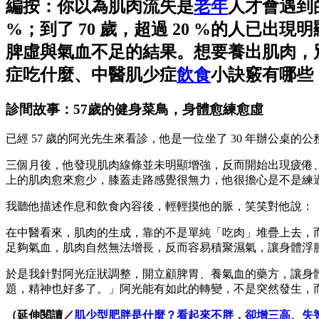
編按：你以為肌肉流失是
老年
人才會遇到
%；到了 70 歲，超過 20 %的人已出現
脾虛與氣血不足的結果。想要養出肌肉，
症吃什麼、中醫肌少症
飲食
小訣竅有哪些
診間故事：57歲的健身菜鳥，身體愈練愈虛
已經 57 歲的阿光先生來看診，他是一位坐了 30 年辦公
三個月後，他發現肌肉線條並未明顯增強，反而開始出現疲倦
上的肌肉愈來愈少，膝蓋走路感覺很無力，他很擔心是不是練
我聽他描述作息和飲食內容後，輕輕摸他的脈，笑笑對他說：
在中醫看來，肌肉的生成，靠的不是單純「吃肉」堆疊上去，
足夠氣血，肌肉自然無法增長，反而容易積聚濕氣，讓身體浮
於是我針對阿光症狀調整，開立顧脾胃、養氣血的藥方，讓身體
題，精神也好多了。」阿光能有如此的轉變，不是突然發生，
（延伸閱讀／
肌少型肥胖是什麼？看起來不胖，卻增三高、失