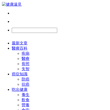
最新文章
醫療百科
疾病
醫療
長照
失智
癌症知識
防癌
抗癌
吃出健康
養生
飲食
營養