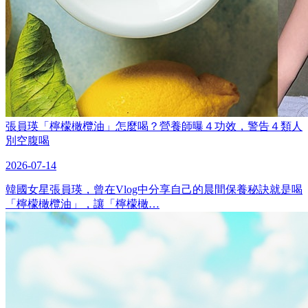
張員瑛「檸檬橄欖油」怎麼喝？營養師曝４功效，警告４類人
別空腹喝
2026-07-14
韓國女星張員瑛，曾在Vlog中分享自己的晨間保養秘訣就是喝
「檸檬橄欖油」，讓「檸檬橄…