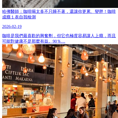
哈佛醫師：咖啡喝太多不只睡不著，還讓你更累、變胖！咖啡
成癮１表自我檢測
2026-02-19
咖啡是我們最喜歡的興奮劑，但它也極度容易讓人上癮，而且
可能對健康不是那麼有益。90％…