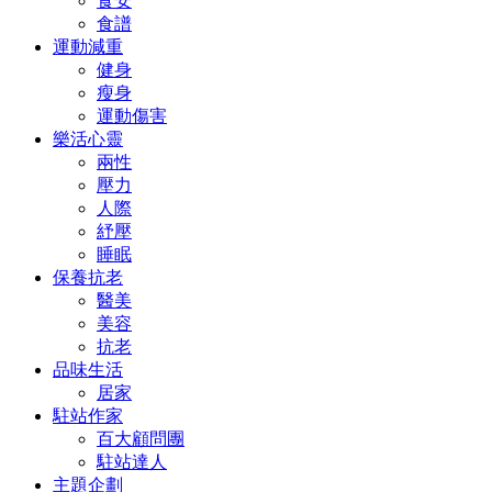
食安
食譜
運動減重
健身
瘦身
運動傷害
樂活心靈
兩性
壓力
人際
紓壓
睡眠
保養抗老
醫美
美容
抗老
品味生活
居家
駐站作家
百大顧問團
駐站達人
主題企劃