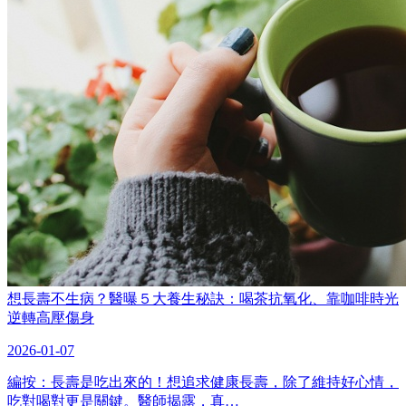
想長壽不生病？醫曝５大養生秘訣：喝茶抗氧化、靠咖啡時光
逆轉高壓傷身
2026-01-07
編按：長壽是吃出來的！想追求健康長壽，除了維持好心情，
吃對喝對更是關鍵。醫師揭露，真…