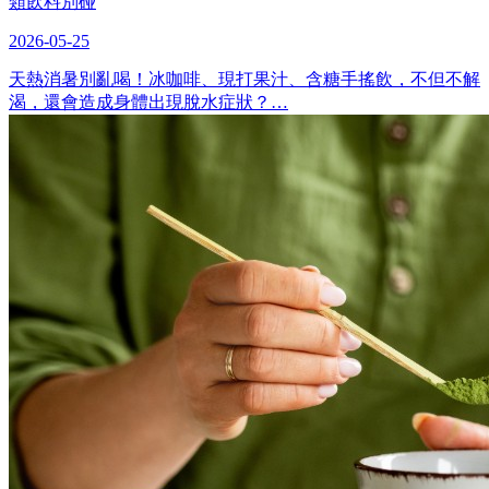
類飲料別碰
2026-05-25
天熱消暑別亂喝！冰咖啡、現打果汁、含糖手搖飲，不但不解
渴，還會造成身體出現脫水症狀？…