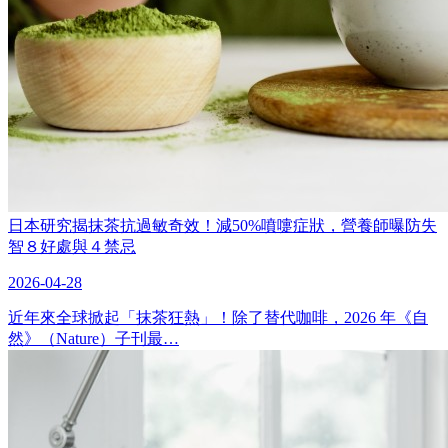
日本研究揭抹茶抗過敏奇效！減50%噴嚏症狀，營養師曝防失
智８好處與４禁忌
2026-04-28
近年來全球掀起「抹茶狂熱」！除了替代咖啡，2026 年《自
然》（Nature）子刊最…