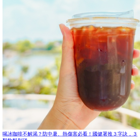
喝冰咖啡不解渴？防中暑、熱傷害必看！國健署推３字訣，３