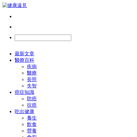
最新文章
醫療百科
疾病
醫療
長照
失智
癌症知識
防癌
抗癌
吃出健康
養生
飲食
營養