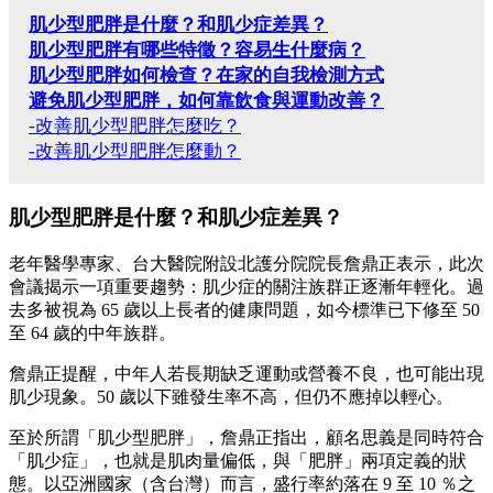
肌少型肥胖是什麼？和肌少症差異？
肌少型肥胖有哪些特徵？容易生什麼病？
肌少型肥胖如何檢查？在家的自我檢測方式
避免肌少型肥胖，如何靠飲食與運動改善？
-改善肌少型肥胖怎麼吃？
-改善肌少型肥胖怎麼動？
肌少型肥胖是什麼？和肌少症差異？
老年醫學專家、台大醫院附設北護分院院長詹鼎正表示，此次
會議揭示一項重要趨勢：肌少症的關注族群正逐漸年輕化。過
去多被視為 65 歲以上長者的健康問題，如今標準已下修至 50
至 64 歲的中年族群。
詹鼎正提醒，中年人若長期缺乏運動或營養不良，也可能出現
肌少現象。50 歲以下雖發生率不高，但仍不應掉以輕心。
至於所謂「肌少型肥胖」，詹鼎正指出，顧名思義是同時符合
「肌少症」，也就是肌肉量偏低，與「肥胖」兩項定義的狀
態。以亞洲國家（含台灣）而言，盛行率約落在 9 至 10 ％之