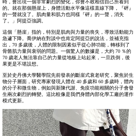
時，會出現一個非常劇烈的變化，你會不敢相信自己所看到
的。就在那個懸崖上，身體活動水平像這樣直線下降，『砰』
的一聲就沒了。肌肉量和肌力也同樣『砰』的一聲，消失
了。」阿提亞強調。
這個「懸崖」指的，特別是肌肉與力量的喪失，導致活動能力
急遽下降。喬伊納在對談中也肯定阿提亞的說法，並補充指
出，70 多歲後，人體的限制因素似乎從心肺功能，轉移到了
骨骼肌力量與衰弱的問題。一個驚人的數據是，大約 70 ％的
70 歲老人無法靠自己的力量從地板上站起來，一旦跌倒，後
果更是不堪設想。
至於史丹佛大學醫學院先前發表的斷崖式衰老研究，聚焦於生
物分子層面，研究專家發現人體在 40 多歲和 60 多歲時，體內
的分子和微生物，例如與新陳代謝、免疫功能相關的分子會發
生兩次劇烈的轉變。這比較像是我們身體內部化學工廠的運作
模式更新。