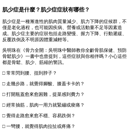
肌少症是什麼？肌少症症狀有哪些？
肌少症是一種漸進性的肌肉質量減少、肌力下降的症候群，不
僅是老化過程，也可能因疾病、營養或活動量不足等因素造
成。肌少症主要的症狀包括走路變慢、握力下降、行動遲緩、
反覆跌倒及不明原因體重減輕等。
吳明珠在《骨力全開：吳明珠中醫師教你全齡骨肌保健、預防
骨鬆肌少》一書中也曾提到，這些症狀與你相伴嗎？小心這些
都是骨鬆、肌少、筋縮的警訊。
□ 常常閃到腰、扭到脖子？
□ 走幾步路，就覺得腳酸、膝蓋卡卡的？
□ 打開瓶蓋愈來愈困難，提菜感到費力？
□ 經常抽筋，肌肉一用力就緊繃或痠痛？
□ 覺得走路愈來愈不穩、容易跌倒？
□ 一彎腰，就覺得肌肉拉扯或疼痛？