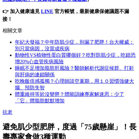
👉
加入健康遠見
LINE
官方帳號，最新健康保健議題不漏
接！
相關文章
年紀大發福？中年防肌少症，別漏了肥胖！台大權威：
別只當病因，沒當成疾病
動物性VS植物性蛋白質哪個好？吃對防肌少症，吃錯恐
增20%心血管疾病風險
睡眠不足增加脂肪肝風險？醫師解析代謝症候群、打鼾
與肝病的連鎖關係
吃晚飯倍感孤獨？心理師談空巢期，用１０習慣強健大
腦、預防失智
體重維持等於沒變胖？體能訓練專家解迷思：少了
「它」體脂肪默默增加
抗老
避免肌少型肥胖，度過「75歲懸崖」！長
壽專家會做3種運動