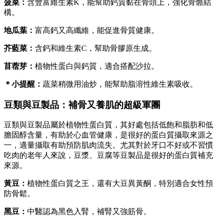
菠菜：
含豐富維生素K，能幫助鈣質黏在骨頭上，強化骨骼結
構。
地瓜葉：
富高鈣又高纖維，能促進骨質健康。
芥藍菜：
含鈣和維生素C，幫助骨膠原生成。
苜蓿芽：
植物性蛋白與鈣質，適合搭配沙拉。
＊小提醒：
蔬菜稍微用油炒，能幫助脂溶性維生素吸收。
豆類與豆製品：補骨又養肌的超級軍團
豆類與豆製品屬於植物性蛋白質，其好處包括低飽和脂肪和低
膽固醇含量，有助於心血管健康，是很好的蛋白質攝取來源之
一，適量攝取有助預防肌肉流失。尤其對於牙口不好或不習慣
吃肉的老年人來說，豆漿、豆腐等豆製品是很好的蛋白質補充
來源。
黃豆：
植物性蛋白質之王，還有大豆異黃酮，特別適合女性預
防骨鬆。
黑豆：
中醫認為黑色入腎，補腎又強筋骨。