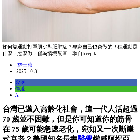
如何靠運動打擊肌少型肥胖症？專家自己也會做的 3 種運動是
什麼？怎麼做？僅為情境配圖，取自freepik
林士蕙
2025-10-31
分享
傳送
A+
台灣已邁入高齡化社會，這一代人活超過
70 歲並不困難，但是你可知道你的筋骨
在 75 歲可能急速老化，宛如又一次斷崖
式衰老？美國知名長壽
醫學
權威阿提亞