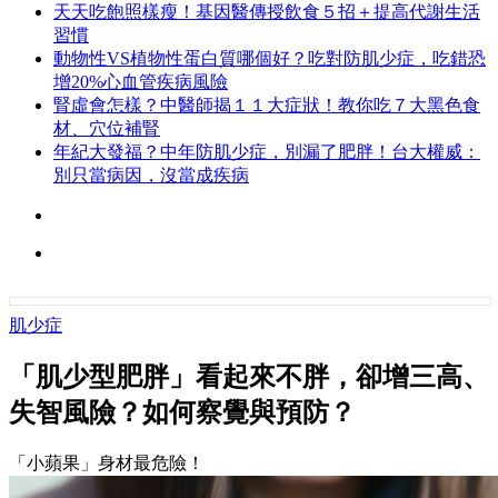
天天吃飽照樣瘦！基因醫傳授飲食５招＋提高代謝生活
習慣
動物性VS植物性蛋白質哪個好？吃對防肌少症，吃錯恐
增20%心血管疾病風險
腎虛會怎樣？中醫師揭１１大症狀！教你吃７大黑色食
材、穴位補腎
年紀大發福？中年防肌少症，別漏了肥胖！台大權威：
別只當病因，沒當成疾病
肌少症
「肌少型肥胖」看起來不胖，卻增三高、
失智風險？如何察覺與預防？
「小蘋果」身材最危險！