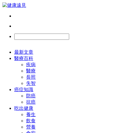
最新文章
醫療百科
疾病
醫療
長照
失智
癌症知識
防癌
抗癌
吃出健康
養生
飲食
營養