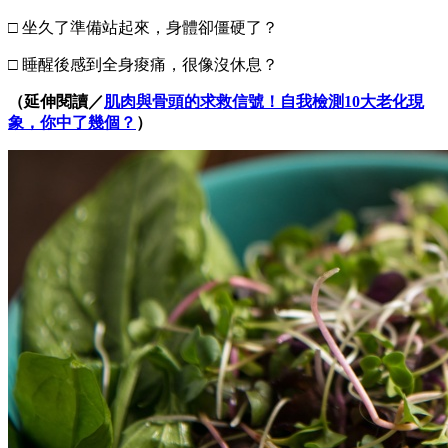
□ 坐久了準備站起來，身體卻僵硬了？
□ 睡醒後感到全身痠痛，很像沒休息？
（延伸閱讀／
肌肉與骨頭的求救信號！自我檢測10大老化現
象，你中了幾個？
）