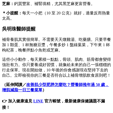
芝麻：
鈣質豐富、補腎填精，尤其黑芝麻更富營養。
＊小提醒：
每天一小把（10 至 20 公克）就好，過量反而熱量
太高。
吳明珠醫師提醒
補骨養肌其實很簡單。不需要天天燉雞湯、吃藥膳。只要早餐
加 1 顆蛋、1 杯無糖豆漿，午餐多炒 1 盤綠葉菜，下午來 1 杯
枸杞茶，晚餐拌點小魚乾或芝麻。
這些小小動作，每天累積一點點，骨頭、肌肉、筋骨都會變得
強壯有力。你只要養成好習慣，就像給未來的自己一張穩穩的
行走保單。現在開始做，10 年後的你會感謝現在堅持下去的
自己。立即檢視你的三餐是否符合以上補骨增肌飲食原則吧！
（延伸閱讀／
改善肌少型肥胖怎麼吃？營養師推年過 50 歲，
增肌減脂一日三餐菜單
）
👉 加入健康遠見
LINE
官方帳號，最新健康保健議題不漏
接！