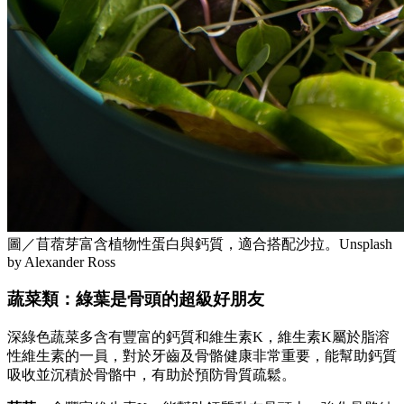
圖／苜蓿芽富含植物性蛋白與鈣質，適合搭配沙拉。Unsplash
by Alexander Ross
蔬菜類：綠葉是骨頭的超級好朋友
深綠色蔬菜多含有豐富的鈣質和維生素K，維生素K屬於
脂溶
性維生素的一員，
對於牙齒及骨骼健康
非常重要，
能幫助鈣質
吸收並沉積於骨骼中，有助於預防骨質疏鬆。