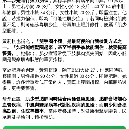
第二步是進行握力測試
，其標準依年齡層不同而異。65 歲以
上，男性若小於 28 公斤、女性小於 18 公斤；40 至 64 歲中壯
年族群，男性小於 34 公斤、女性小於 20 公斤，即需注意。他
說，若握力偏低，即為「可能性肌少症」；若同時檢測出肌肉
量不足，則可確診為肌少症，若再加上肥胖條件，便屬「肌少
型肥胖」。
黃莉棋也補充
，
「雙手圈小腿」是最簡便的自我檢測方式之
一。「如果能輕鬆圈起來，甚至半個手掌就能圍住，就要提高
警覺。」
她指出，肌少症通常從下肢肌肉流失開始，因此小腿
圍是觀察肌肉狀態的重要指標。
至於肥胖的判定，黃莉棋說，除了BMI大於 27，也應同時觀
察腰圍，男性超過 90 公分、女性超過 80 公分，即屬肥胖。她
提醒，許多體重看似正常的人，實際上腰圍超標、內臟脂肪過
多，更需要警覺。
詹鼎正說，
肌少型肥胖同時結合兩種健康風險。肥胖會增加心
血管疾病、中風與糖尿病等代謝性疾病的風險；而肌少則會提
高跌倒、住院等機率
。當兩者疊加時，對健康衝擊更顯著，民
眾應及早檢測，積極預防。