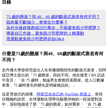
目錄
75 歲的懸崖？與 40、60 歲的斷崖式衰老有何不同？
肌肉量不斷減少，會發生什麼事？
為何光做超慢跑或日行萬步，不能避免肌少型肥胖？
專家自己也做，避免肌少型肥胖的 3 種運動
用運動避免肌少型肥胖必知Q&A
什麼是75歲的懸崖？與40、60歲的斷崖式衰老有何
不同？
史丹佛大學曾研究提出人生有幾個階段性的斷崖式衰老，但阿
提亞博士提出的「75 歲懸崖」與此不同。他在接受 CBS 訪談
中直言：「在 75 歲時，無論男女都會跌落懸崖。從人口數據
來看，75 歲時發生的變化是明確無誤的。」
這是雪崩式的崩壞。
阿提亞在自己的 YouTube 頻道上
，曾與
任職梅約診所、全球運動生理學先驅喬伊納的一段深度對談
中，深刻地描述了那「75 歲的懸崖」如何襲來：「在 75 歲