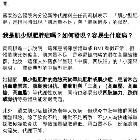
間。
國泰綜合醫院內分泌新陳代謝科主任黃莉棋表示，「肌少型肥
胖」是指同時出現「肌肉量不足」與「脂肪過多」的狀況。
我是肌少型肥胖症嗎？如何發現？容易生什麼病？
黃莉棋進一步說明，這類患者雖然體重或 BMI 看似正常，但
體脂肪比例偏高、肌肉量不足，是容易被忽略的潛在高風險族
群。她說，這類人外觀多半呈現「中廣、四肢細」的「小蘋果
身材」，屬於典型的中廣型肥胖。
她提醒，
肌少型肥胖的危險高於單純肥胖或肌少症，患者常合
併血脂異常、胰島素阻抗、脂肪肝與「三高」
（高血壓、高血
糖、高血脂）
等代謝性疾病，同時也容易出現
四肢無力、跌倒
或骨折
等身體功能衰退問題。
此外，過去肌少症被視為老年人疾病，但現今中壯年族群同樣
面臨風險。除了飲食不均、運動不足所致，不少人為快速減重
採取極端飲食法，導致熱量攝取過低、蛋白質不足，反而讓肌
肉流失、代謝下降。