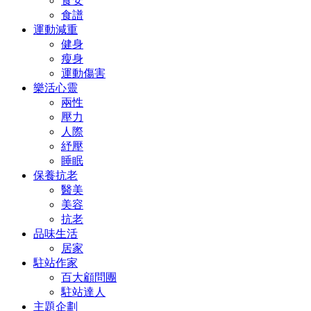
食安
食譜
運動減重
健身
瘦身
運動傷害
樂活心靈
兩性
壓力
人際
紓壓
睡眠
保養抗老
醫美
美容
抗老
品味生活
居家
駐站作家
百大顧問團
駐站達人
主題企劃