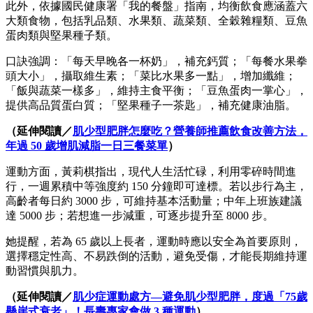
此外，依據國民健康署「我的餐盤」指南，均衡飲食應涵蓋六
大類食物，包括乳品類、水果類、蔬菜類、全穀雜糧類、豆魚
蛋肉類與堅果種子類。
口訣強調：「每天早晚各一杯奶」，補充鈣質；「每餐水果拳
頭大小」，攝取維生素；「菜比水果多一點」，增加纖維；
「飯與蔬菜一樣多」，維持主食平衡；「豆魚蛋肉一掌心」，
提供高品質蛋白質；「堅果種子一茶匙」，補充健康油脂。
（延伸閱讀／
肌少型肥胖怎麼吃？營養師推薦飲食改善方法，
年過 50 歲增肌減脂一日三餐菜單
）
運動方面，黃莉棋指出，現代人生活忙碌，利用零碎時間進
行，一週累積中等強度約 150 分鐘即可達標。若以步行為主，
高齡者每日約 3000 步，可維持基本活動量；中年上班族建議
達 5000 步；若想進一步減重，可逐步提升至 8000 步。
她提醒，若為 65 歲以上長者，運動時應以安全為首要原則，
選擇穩定性高、不易跌倒的活動，避免受傷，才能長期維持運
動習慣與肌力。
（延伸閱讀／
肌少症運動處方—避免肌少型肥胖，度過「75歲
懸崖式衰老」！長壽專家會做 3 種運動
）