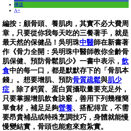
傳送
A+
編按：顧骨頭、養肌肉，其實不必大費周
章，只要從你我每天吃的三餐著手，就是
最天然的保健品！吳明珠
中醫
師在新書著
作《骨力全開：吳明珠中醫師教你全齡骨
肌保健、預防骨鬆肌少》一書中表示，
飲
食
中的每一口，都是默默存下的「骨肌本
錢」。想要增肌、預防
骨質疏鬆
與
肌少
症
，除了鈣質、蛋白質攝取量要充足外，
只要掌握增肌飲食訣竅，善用下列幾種簡
單食材，補足足夠
營養
、搭配得宜，不需
要昂貴補品或特殊烹調技巧，身體就能慢
慢變結實，骨頭也能愈來愈紮實。