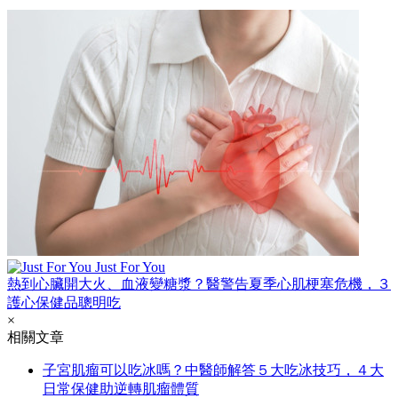
Just For You
熱到心臟開大火、血液變糖漿？醫警告夏季心肌梗塞危機，３
護心保健品聰明吃
×
相關文章
子宮肌瘤可以吃冰嗎？中醫師解答５大吃冰技巧，４大
日常保健助逆轉肌瘤體質