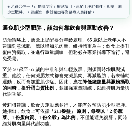
※ 若符合任一「可能肌少症」檢測項目，再加上肥胖條件，即屬「肌
少型肥胖」，建議進一步就醫由專業醫療人員評估。
避免肌少型肥胖，該如何靠飲食與運動改善？
防治策略上，詹鼎正提醒要分年齡處理。65 歲以上老年人不
建議刻意減肥，應以增加肌肉量、維持體重為主；飲食上提升
蛋白質攝取，並進行重量訓練，但務必在專業指導下進行，避
免受傷。
至於 50 歲至 65 歲的中壯年與年輕族群，則須同時增肌與減
重。他說，任何減肥方式都會先減肌肉、再減脂肪，若未輔助
運動，反而會加重肌少症。因此，應在
降低總熱量與澱粉攝取
的同時，提升蛋白質比例
，並加強重量訓練，以維持肌肉量與
代謝功能。
黃莉棋建議，飲食與運動應並行，才能有效預防肌少型肥胖。
她指出，飲食上可依循
「211餐盤」 原則，每餐以「2 份蔬
菜、1 份蛋白質、1 份全穀」為比例
，不僅能避免復胖，同時
維持肌肉量與代謝功能。