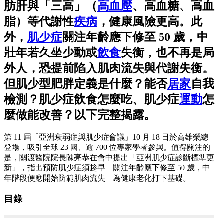
肪肝與「三高」（
高血壓
、高血糖、高血
脂）等代謝性
疾病
，健康風險更高。此
外，
肌少症
關注年齡應下修至 50 歲，中
壯年若久坐少動或
飲食
失衡，也不再是局
外人，恐提前陷入肌肉流失與代謝失衡。
但肌少型肥胖定義是什麼？能否
居家
自我
檢測？肌少症飲食怎麼吃、肌少症
運動
怎
麼做能改善？以下完整揭露。
第 11 屆「亞洲衰弱症與肌少症會議」10 月 18 日於高雄榮總
登場，吸引全球 23 國、逾 700 位專家學者參與。值得關注的
是，關渡醫院院長陳亮恭在會中提出「亞洲肌少症診斷標準更
新」，指出預防肌少症須趁早，關注年齡應下修至 50 歲，中
年階段便應開始防範肌肉流失，為健康老化打下基礎。
目錄