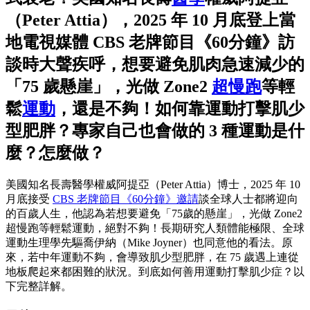
（Peter Attia），2025 年 10 月底登上當
地電視媒體 CBS 老牌節目《60分鐘》訪
談時大聲疾呼，想要避免肌肉急速減少的
「75 歲懸崖」，光做 Zone2
超慢跑
等輕
鬆
運動
，還是不夠！如何靠運動打擊肌少
型肥胖？專家自己也會做的 3 種運動是什
麼？怎麼做？
美國知名長壽醫學權威阿提亞（Peter Attia）博士，2025 年 10
月底接受
CBS 老牌節目《60分鐘》邀請
談全球人士都將迎向
的百歲人生，他認為若想要避免「75歲的懸崖」，光做 Zone2
超慢跑等輕鬆運動，絕對不夠！長期研究人類體能極限、全球
運動生理學先驅喬伊納（Mike Joyner）也同意他的看法。原
來，若中年運動不夠，會導致肌少型肥胖，在 75 歲遇上連從
地板爬起來都困難的狀況。到底如何善用運動打擊肌少症？以
下完整詳解。